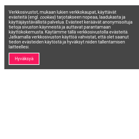
Verkkosivustot, mukaan lukien verkkokaupat, käyttävät
evästeitä (engl.
cookies
) tarjotakseen nopeaa, laadukasta ja
käyttäjäystävällistä palvelua. Evästeet keräävät anonymisoituja
tietoja sivuston käynneistä ja auttavat parantamaan
käyttökokemusta. Käytämme tällä verkkosivustolla evästeitä.
Jatkamalla verkkosivuston käyttöä vahvistat, että olet saanut
tiedon evästeiden käytöstä ja hyväksyt niiden tallentamisen
laitteellesi.
Hyväksyä
Fashion Sense -korvakorut,
Fashion Sense -korvakorut,
valkoiset, S/Less, 4 mm,
valkoiset, S/Less, 4 mm:n
valkoiset CZ-korvakorut, pari
pallopari
CAFLON FASHION SENSE
CAFLON FASHION SENSE
FJ4CZWS
FJBW4
8,60 €
8,60 €
Lisää ostoskoriin
Lisää ostoskoriin
1
2
3
4