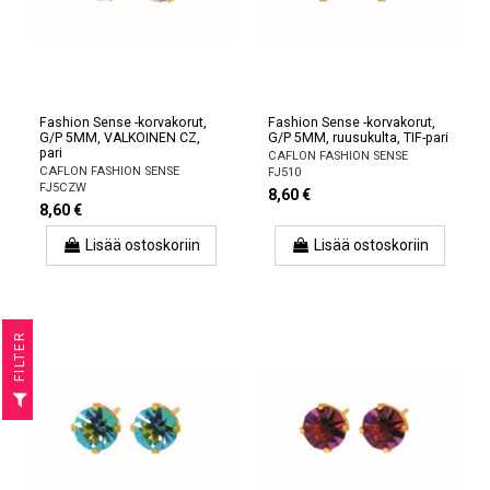
Fashion Sense -korvakorut,
Fashion Sense -korvakorut,
G/P 5MM, VALKOINEN CZ,
G/P 5MM, ruusukulta, TIF-pari
pari
CAFLON FASHION SENSE
CAFLON FASHION SENSE
FJ510
FJ5CZW
8,60 €
8,60 €
Lisää ostoskoriin
Lisää ostoskoriin
R
F
I
L
T
E