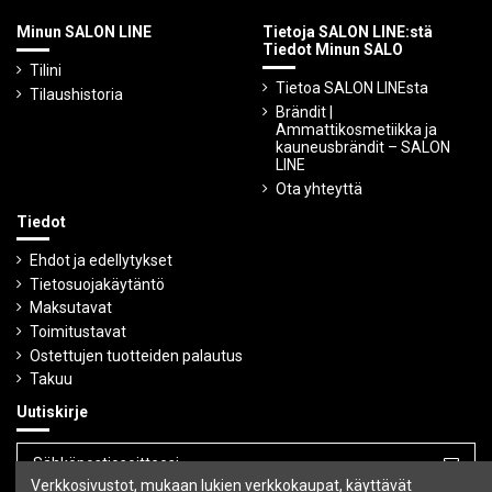
Minun SALON LINE
Tietoja SALON LINE:stä
Tiedot Minun SALO
Tilini
Tietoa SALON LINEsta
Tilaushistoria
Brändit |
Ammattikosmetiikka ja
kauneusbrändit – SALON
LINE
Ota yhteyttä
Tiedot
Ehdot ja edellytykset
Tietosuojakäytäntö
Maksutavat
Toimitustavat
Ostettujen tuotteiden palautus
Takuu
Uutiskirje
Verkkosivustot, mukaan lukien verkkokaupat, käyttävät