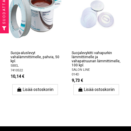
SUODATTAA
Suoja-aluslevyt
Suojalevykitti vahapurkin
vahalämmittimelle, pahvia, 50
lämmittimelle ja
kpl.
vahapatruunan lämmittimelle,
100 kpl.
SIBEL
SALON LINE
7410522
014D
10,14 €
9,73 €
Lisää ostoskoriin
Lisää ostoskoriin