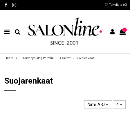
Toivelista (
0
)
0
Etusivulle
Karvanpoisto | Parafiini
Asusteet
Suojarenkaat
Suojarenkaat
Nimi, A-Ö
4