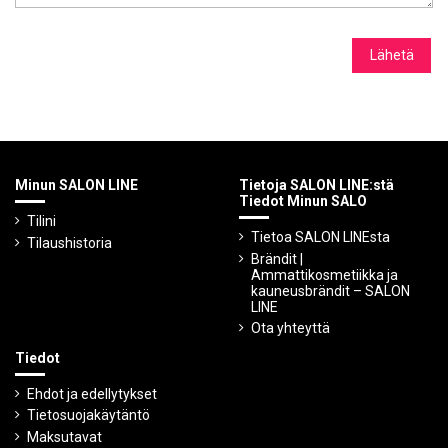
Minun SALON LINE
Tietoja SALON LINE:stä
Tiedot Minun SALO
Tilini
Tietoa SALON LINEsta
Tilaushistoria
Brändit |
Ammattikosmetiikka ja
kauneusbrändit – SALON
LINE
Ota yhteyttä
Tiedot
Ehdot ja edellytykset
Tietosuojakäytäntö
Maksutavat