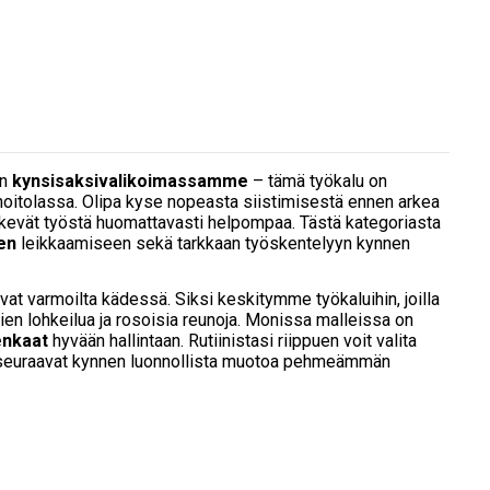
än
kynsisaksivalikoimassamme
– tämä työkalu on
 hoitolassa. Olipa kyse nopeasta siistimisestä ennen arkea
 tekevät työstä huomattavasti helpompaa. Tästä kategoriasta
en
leikkaamiseen sekä tarkkaan työskentelyyn kynnen
vat varmoilta kädessä. Siksi keskitymme työkaluihin, joilla
sien lohkeilua ja rosoisia reunoja. Monissa malleissa on
enkaat
hyvään hallintaan. Rutiinistasi riippuen voit valita
a seuraavat kynnen luonnollista muotoa pehmeämmän