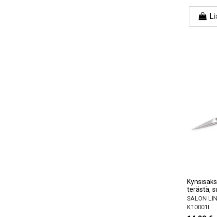
Li
Kynsisaks
terästä, s
SALON LI
K10001L