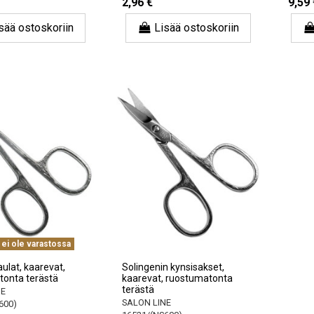
2,96 €
9,59 
sää ostoskoriin
Lisää ostoskoriin
 ei ole varastossa
ulat, kaarevat,
Solingenin kynsisakset,
tonta terästä
kaarevat, ruostumatonta
terästä
NE
SALON LINE
600)