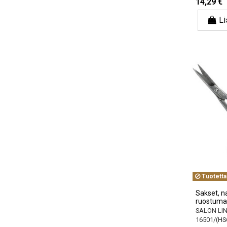
14,29 €
Li
Tuotetta
Sakset, na
ruostuma
SALON LI
16501/(HS