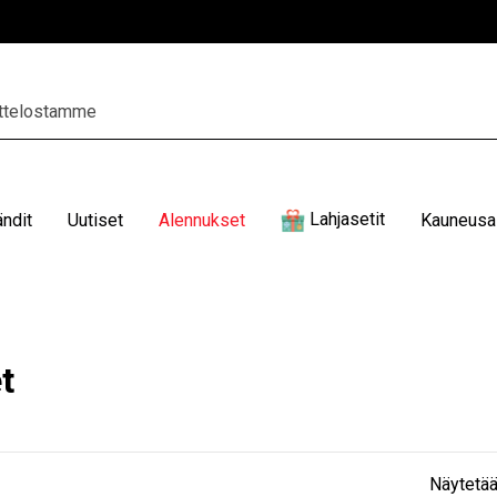
Lahjasetit
ändit
Uutiset
Alennukset
Kauneusal
t
Näytetää