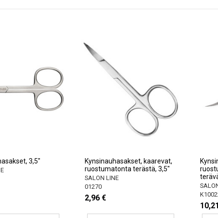
asakset, 3,5"
Kynsinauhasakset, kaarevat,
Kynsi
ruostumatonta terästä, 3,5"
ruost
NE
teräv
SALON LINE
SALON
01270
K1002
2,96 €
10,2