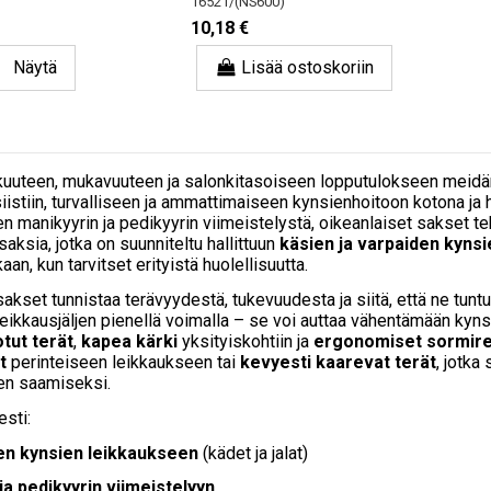
16521/(NS600)
10,18 €
Näytä
Lisää ostoskoriin
kkuuteen, mukavuuteen ja salonkitasoiseen lopputulokseen meid
iistiin, turvalliseen ja ammattimaiseen kynsienhoitoon kotona ja
sen manikyyrin ja pedikyyrin viimeistelystä, oikeanlaiset sakset
saksia, jotka on suunniteltu hallittuun
käsien ja varpaiden kynsi
n, kun tarvitset erityistä huolellisuutta.
akset tunnistaa terävyydestä, tukevuudesta ja siitä, että ne tuntu
 leikkausjäljen pienellä voimalla – se voi auttaa vähentämään kyn
tut terät
,
kapea kärki
yksityiskohtiin ja
ergonomiset sormir
t
perinteiseen leikkaukseen tai
kevyesti kaarevat terät
, jotk
en saamiseksi.
esti:
een kynsien leikkaukseen
(kädet ja jalat)
ja pedikyyrin viimeistelyyn