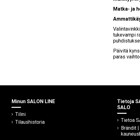
Matka- ja h
Ammattikä
Valintavinkk
tukevampi ra
puhdistuksee
Päivitä kynsi
paras vaihto
Minun SALON LINE
Tietoja S
SALO
Tilini
Tietoa 
Tilaushistoria
Brändit 
kauneus