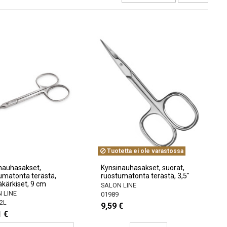
Tuotetta ei ole varastossa
nauhasakset,
Kynsinauhasakset, suorat,
umatonta terästä,
ruostumatonta terästä, 3,5"
äkärkiset, 9 cm
SALON LINE
 LINE
01989
2L
9,59 €
1 €