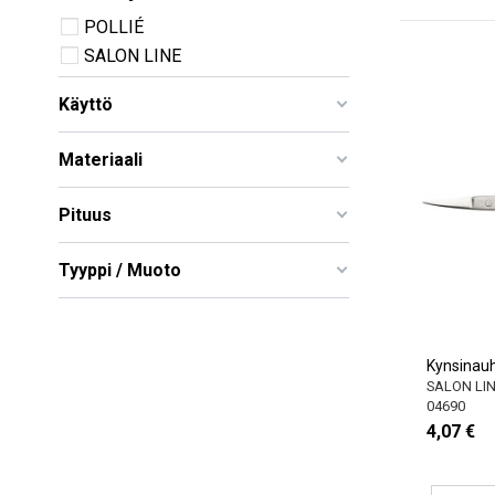
POLLIÉ
SALON LINE
Käyttö
Materiaali
Pituus
Tyyppi / Muoto
Kynsinauh
SALON LI
04690
4,07 €