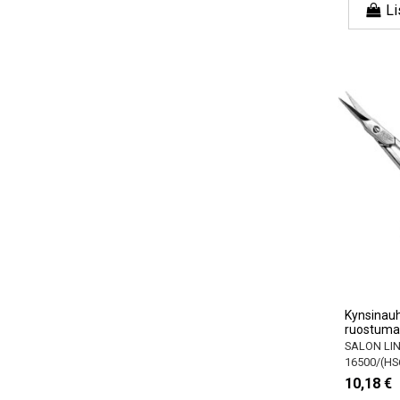
Li
Kynsinauh
ruostuma
SALON LI
16500/(HS
10,18 €