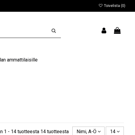
Toivelista (
0
)
an ammattilaisille
n 1 - 14 tuotteesta 14 tuotteesta
Nimi, A-Ö
14