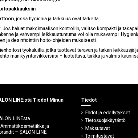
oitopakkauksiin
yttöön
, jossa hygienia ja tarkkuus ovat tärkeitä
i: Jos haluat maksimaalisen kontrollin, valitse kompakti ja tasapa
kenne ja vahvempi leikkaustuntuma voi olla mukavampi. Hygienian
n ja desinfiointiin hoito-ohjeiden mukaisesti.
enhoitosi työkaluilla, jotka tuottavat terävän ja tarkan leikkausjäl
ehto manikyyritarvikkeisiisi – luotettava, tarkka ja valmis kaunii
ALON LINE:stä Tiedot Minun
Tiedot
Ehdot ja edellytykset
SALON LINEsta
Tietosuojakäytäntö
| Ammattikosmetiikka ja
Maksutavat
brändit – SALON LINE
Toimitustavat