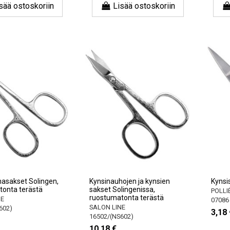
sää ostoskoriin
Lisää ostoskoriin
asakset Solingen,
Kynsinauhojen ja kynsien
Kynsis
tonta terästä
sakset Solingenissa,
POLLI
ruostumatonta terästä
NE
07086
SALON LINE
602)
3,18 
16502/(NS602)
10,18 €