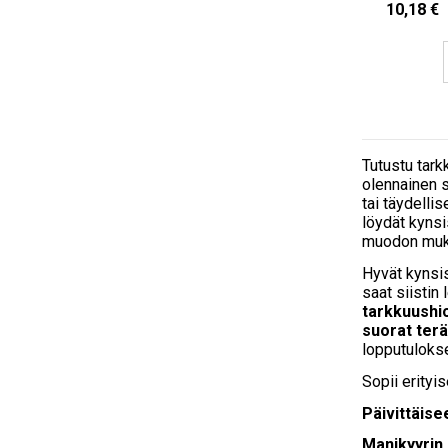
10,18 €
Tutustu tar
olennainen s
tai täydelli
löydät kynsi
muodon mukaa
Hyvät kynsis
saat siistin
tarkkuushio
suorat terä
lopputuloks
Sopii erityis
Päivittäis
Manikyyrin 