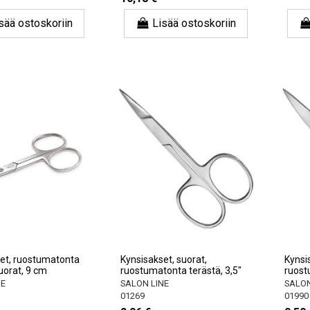
sää ostoskoriin
Lisää ostoskoriin
et, ruostumatonta
Kynsisakset, suorat,
Kynsis
uorat, 9 cm
ruostumatonta terästä, 3,5"
ruost
NE
SALON LINE
SALON
01269
01990