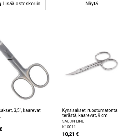
Lisää ostoskoriin
Näytä
akset, 3,5", kaarevat
Kynsisakset, ruostumatonta
terästä, kaarevat, 9 cm
É
SALON LINE
K10011L
€
10,21 €