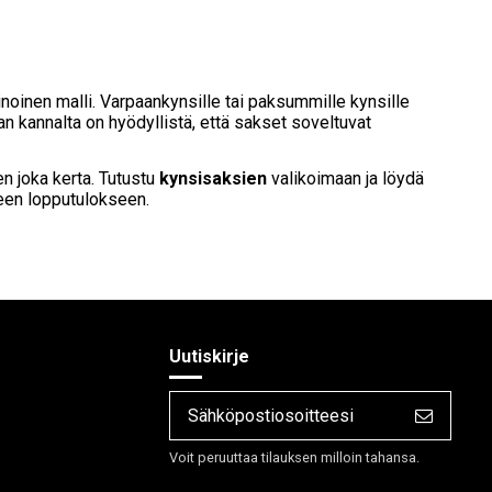
inoinen malli. Varpaankynsille tai paksummille kynsille
 kannalta on hyödyllistä, että sakset soveltuvat
jen joka kerta. Tutustu
kynsisaksien
valikoimaan ja löydä
seen lopputulokseen.
Uutiskirje
Voit peruuttaa tilauksen milloin tahansa.