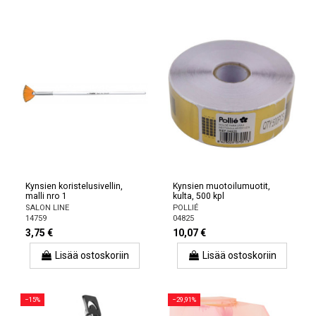
Kynsien koristelusivellin,
Kynsien muotoilumuotit,
malli nro 1
kulta, 500 kpl
SALON LINE
POLLIÉ
14759
04825
3,75 €
10,07 €
Lisää ostoskoriin
Lisää ostoskoriin
−15%
−29,91%