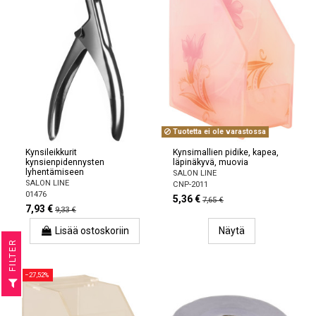
Tuotetta ei ole varastossa
Kynsileikkurit
Kynsimallien pidike, kapea,
kynsienpidennysten
läpinäkyvä, muovia
lyhentämiseen
SALON LINE
SALON LINE
CNP-2011
01476
5,36 €
7,65 €
7,93 €
9,33 €
Lisää ostoskoriin
Näytä
R
−27,52%
F
I
L
T
E