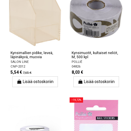
Kynsimallien pidike, leveä,
Kynsimuotit, kultaiset neliöt,
läpinäkyvä, muovia
M, 500 kpl
SALON LINE
POLLIÉ
CNP-2012
04826
5,54 €
8,03 €
7,65 €
Lisää ostoskoriin
Lisää ostoskoriin
−19,72%