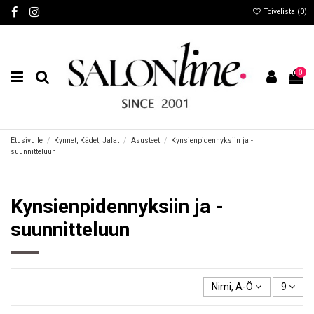
Toivelista (
0
)
0
Etusivulle
Kynnet, Kädet, Jalat
Asusteet
Kynsienpidennyksiin ja -
suunnitteluun
Kynsienpidennyksiin ja -
suunnitteluun
Nimi, A-Ö
9