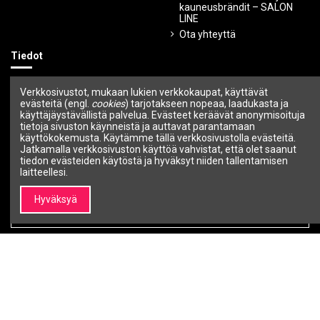
kauneusbrändit – SALON
LINE
Ota yhteyttä
Tiedot
Ehdot ja edellytykset
Verkkosivustot, mukaan lukien verkkokaupat, käyttävät
Tietosuojakäytäntö
evästeitä (engl.
cookies
) tarjotakseen nopeaa, laadukasta ja
Maksutavat
käyttäjäystävällistä palvelua. Evästeet keräävät anonymisoituja
tietoja sivuston käynneistä ja auttavat parantamaan
Toimitustavat
käyttökokemusta. Käytämme tällä verkkosivustolla evästeitä.
Ostettujen tuotteiden palautus
Jatkamalla verkkosivuston käyttöä vahvistat, että olet saanut
Takuu
tiedon evästeiden käytöstä ja hyväksyt niiden tallentamisen
laitteellesi.
Uutiskirje
Hyväksyä
Voit peruuttaa tilauksen milloin tahansa.
Seuraa meitä