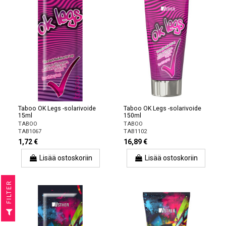
Taboo OK Legs -solarivoide
Taboo OK Legs -solarivoide
15ml
150ml
TABOO
TABOO
TAB1067
TAB1102
1,72 €
16,89 €
Lisää ostoskoriin
Lisää ostoskoriin
R
F
I
L
T
E