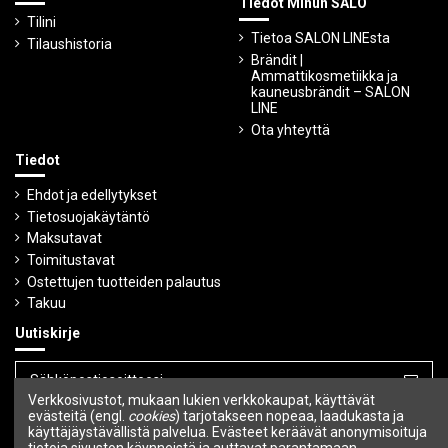
Tiedot Minun SALO
Tilini
Tietoa SALON LINEsta
Tilaushistoria
Brändit |
Ammattikosmetiikka ja
kauneusbrändit – SALON
LINE
Ota yhteyttä
Tiedot
Ehdot ja edellytykset
Tietosuojakäytäntö
Maksutavat
Toimitustavat
Ostettujen tuotteiden palautus
Takuu
Uutiskirje
Verkkosivustot, mukaan lukien verkkokaupat, käyttävät
Voit peruuttaa tilauksen milloin tahansa.
evästeitä (engl.
cookies
) tarjotakseen nopeaa, laadukasta ja
käyttäjäystävällistä palvelua. Evästeet keräävät anonymisoituja
tietoja sivuston käynneistä ja auttavat parantamaan