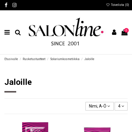
Toivelista (
0
)
0
Etusivulle
Rusketustuotteet
Solariumkosmetiikka
Jaloille
Jaloille
Nimi, A-Ö
4