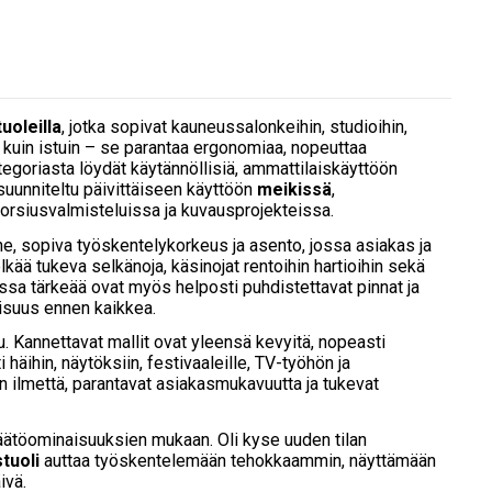
uoleilla
, jotka sopivat kauneussalonkeihin, studioihin,
uin istuin – se parantaa ergonomiaa, nopeuttaa
egoriasta löydät käytännöllisiä, ammattilaiskäyttöön
n suunniteltu päivittäiseen käyttöön
meikissä
,
morsiusvalmisteluissa ja kuvausprojekteissa.
e, sopiva työskentelykorkeus ja asento, jossa asiakas ja
elkää tukeva selkänoja, käsinojat rentoihin hartioihin sekä
essa tärkeää ovat myös helposti puhdistettavat pinnat ja
llisuus ennen kaikkea.
u. Kannettavat mallit ovat yleensä kevyitä, nopeasti
häihin, näytöksiin, festivaaleille, TV-työhön ja
an ilmettä, parantavat asiakasmukavuutta ja tukevat
a säätöominaisuuksien mukaan. Oli kyse uuden tilan
tuoli
auttaa työskentelemään tehokkaammin, näyttämään
ivä.