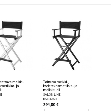
tettava meikki-,
Taittuva meikki-,
smetiikka- ja
koristekosmetiikka- ja
i
meikkituoli
NE
SALON LINE
06156/50
294,00 €