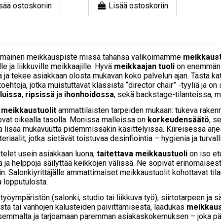
sää ostoskoriin
Lisää ostoskoriin
imainen meikkauspiste missä tahansa valikoimamme
meikkaust
le ja liikkuville meikkaajille. Hyvä
meikkaajan tuoli
on enemmän k
 ja tekee asiakkaan olosta mukavan koko palvelun ajan. Tästä kat
toehtoja, jotka muistuttavat klassista “director chair” -tyyliä ja o
luissa
,
ripsissä
ja
ihonhoidossa
, sekä backstage-tilanteissa, 
e
meikkaustuolit
ammattilaisten tarpeiden mukaan: tukeva rakenn
ovat oikealla tasolla. Monissa malleissa on
korkeudensäätö
, s
oka lisää mukavuutta pidemmissäkin käsittelyissä. Kiireisessä arj
eriaalit, jotka sietävät toistuvaa desinfiointia – hygienia ja turva
telet usein asiakkaan luona,
taitettava meikkaustuoli
on iso et
ä ja helppoja säilyttää keikkojen välissä. Ne sopivat erinomaisesti 
in. Salonkiyrittäjälle ammattimaiset meikkaustuolit kohottavat til
a lopputulosta.
i työympäristön (salonki, studio tai liikkuva työ), siirtotarpeen j
ta tai vanhojen kalusteiden päivittämisestä, laadukas
meikkaus
emmalta ja tarjoamaan paremman asiakaskokemuksen – joka pä