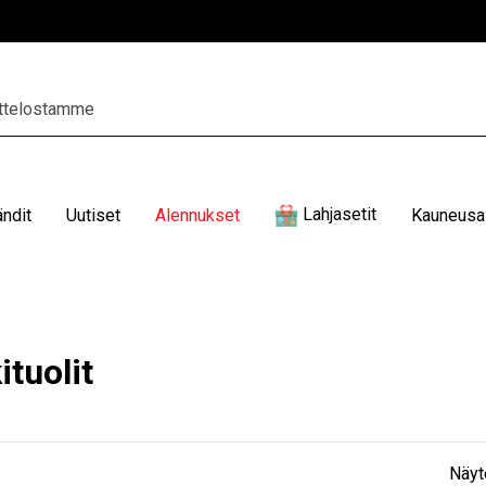
Lahjasetit
ändit
Uutiset
Alennukset
Kauneusal
tuolit
Näyt