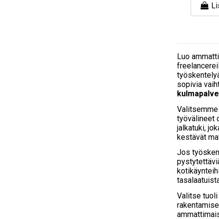
Li
Luo ammatt
freelancereil
työskentelyä
sopivia vaih
kulmapalve
Valitsemm
työvälineet 
jalkatuki, j
kestävät mat
Jos työsken
pystytettävi
kotikäynteih
tasalaatuist
Valitse tuol
rakentamises
ammattimais