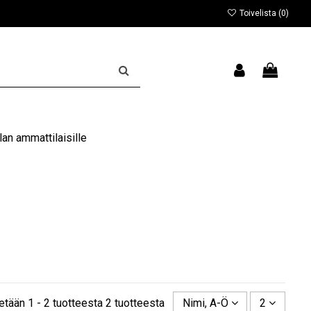
Toivelista (
0
)
an ammattilaisille
etään 1 - 2 tuotteesta 2 tuotteesta
Nimi, A-Ö
2