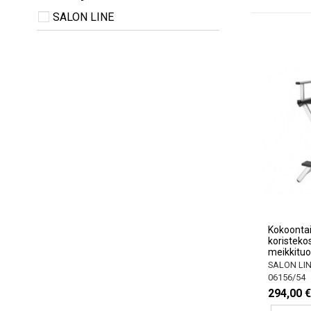
SALON LINE
Kokoontai
koristeko
meikkituol
SALON LI
06156/54
294,00 €