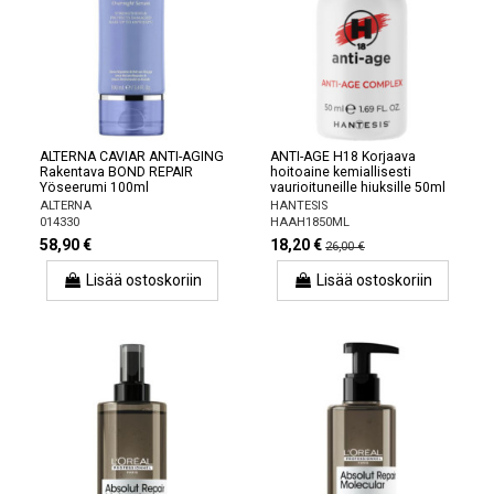
ALTERNA CAVIAR ANTI-AGING
ANTI-AGE H18 Korjaava
Rakentava BOND REPAIR
hoitoaine kemiallisesti
Yöseerumi 100ml
vaurioituneille hiuksille 50ml
ALTERNA
HANTESIS
014330
HAAH1850ML
58,90 €
18,20 €
26,00 €
Lisää ostoskoriin
Lisää ostoskoriin