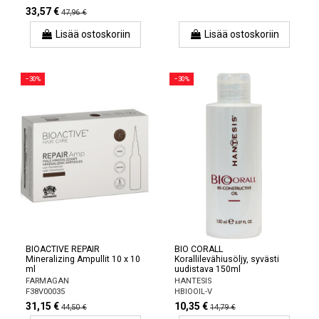
33,57 €
47,96 €
Lisää ostoskoriin
Lisää ostoskoriin
−30%
−30%
BIOACTIVE REPAIR
BIO CORALL
Mineralizing Ampullit 10 x 10
Korallilevähiusöljy, syvästi
ml
uudistava 150ml
FARMAGAN
HANTESIS
F38V00035
HBIOOIL-V
31,15 €
10,35 €
44,50 €
14,79 €