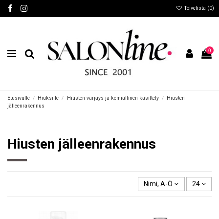
Toivelista (
0
)
0
Etusivulle
Hiuksille
Hiusten värjäys ja kemiallinen käsittely
Hiusten
jälleenrakennus
Hiusten jälleenrakennus
Nimi, A-Ö
24