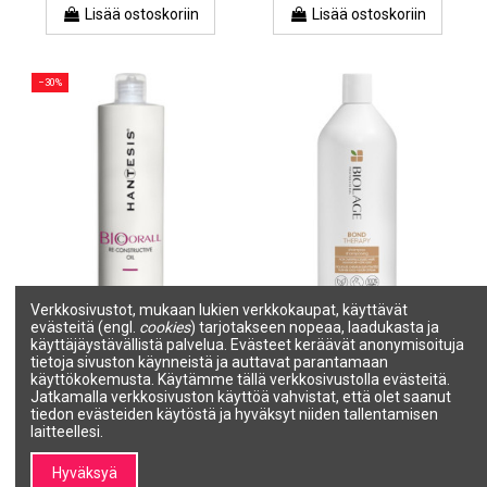
Lisää ostoskoriin
Lisää ostoskoriin
−30%
Verkkosivustot, mukaan lukien verkkokaupat, käyttävät
Tuotetta ei ole varastossa
evästeitä (engl.
cookies
) tarjotakseen nopeaa, laadukasta ja
BIO CORALL
BIOLAGE BOND THERAPY -
käyttäjäystävällistä palvelua. Evästeet keräävät anonymisoituja
Korallilevähiusöljy, syvästi
shampoo 1000ml
tietoja sivuston käynneistä ja auttavat parantamaan
uudistava 500ml
BIOLAGE
käyttökokemusta. Käytämme tällä verkkosivustolla evästeitä.
HANTESIS
3474637212612
Jatkamalla verkkosivuston käyttöä vahvistat, että olet saanut
HBIOOIL500-V
tiedon evästeiden käytöstä ja hyväksyt niiden tallentamisen
46,27 €
23,70 €
laitteellesi.
33,86 €
Lisää ostoskoriin
Näytä
Hyväksyä