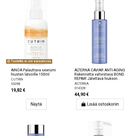
Tuotetta ei ole varastossa
AINOA Palauttava seerumi
ALTERNA CAVIAR ANTI-AGING
hiusten latvoille 150ml
Rakennetta vahvistava BOND
REPAIR Jätettävä hiuksiin...
CUTRIN
ALTERNA
55098
014328
19,82 €
44,90 €
Näytä
Lisää ostoskoriin