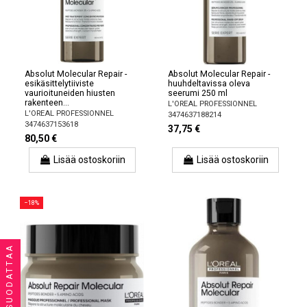
Absolut Molecular Repair -
Absolut Molecular Repair -
esikäsittelytiiviste
huuhdeltavissa oleva
vaurioituneiden hiusten
seerumi 250 ml
rakenteen...
L'OREAL PROFESSIONNEL
L'OREAL PROFESSIONNEL
3474637188214
3474637153618
37,75 €
80,50 €
Lisää ostoskoriin
Lisää ostoskoriin
−18%
SUODATTAA