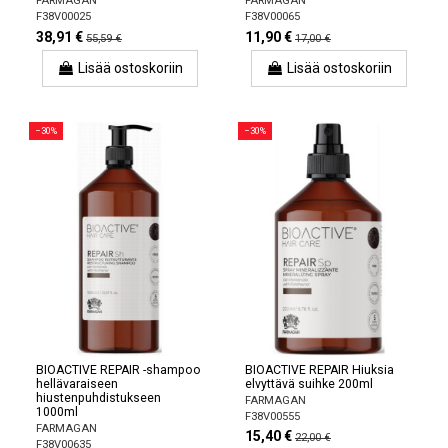
FARMAGAN
FARMAGAN
F38V00025
F38V00065
38,91 €
11,90 €
55,59 €
17,00 €
Lisää ostoskoriin
Lisää ostoskoriin
−30%
−30%
BIOACTIVE REPAIR -shampoo
BIOACTIVE REPAIR Hiuksia
hellävaraiseen
elvyttävä suihke 200ml
hiustenpuhdistukseen
FARMAGAN
1000ml
F38V00555
FARMAGAN
15,40 €
22,00 €
F38V00635