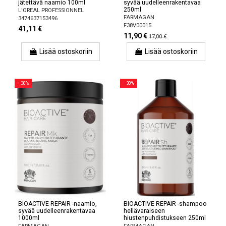
jätettävä naamio 100ml
syvää uudelleenrakentavaa
250ml
L'OREAL PROFESSIONNEL
FARMAGAN
3474637153496
F38V00015
41,11 €
11,90 €
17,00 €
Lisää ostoskoriin
Lisää ostoskoriin
−30%
−30%
BIOACTIVE REPAIR -naamio,
BIOACTIVE REPAIR -shampoo
syvää uudelleenrakentavaa
hellävaraiseen
1000ml
hiustenpuhdistukseen 250ml