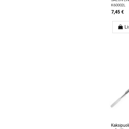
K60002L
7,45 €
Li
Kaksipuol