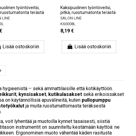
uolinen työntöveitsi,
Kaksipuolinen työntöveitsi,
, ruostumatonta terästä
pitkä, ruostumatonta terästä
 LINE
SALON LINE
3L
K60008L
€
8,19 €
Lisää ostoskoriin
Lisää ostoskoriin
a hygieenistä – sekä ammattilaisille että kotikäyttöön.
eikkurit
,
kynsisakset
,
kutikulasakset
sekä erikoissakset
ssa on käytännöllisiä apuvälineitä, kuten
pullopumppu
stotyökalut
ja muita ruostumattomasta teräksestä
.
, voit lyhentää ja muotoilla kynnet tasaisesti, siistiä
titason instrumentit on suunniteltu kestämään käyttöä: ne
 liikkeen. Ergonominen muoto vähentää käden rasitusta