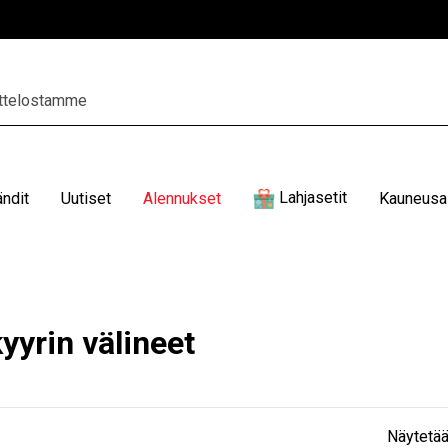
Lahjasetit
ändit
Uutiset
Alennukset
Kauneusal
yyrin välineet
Näytetää