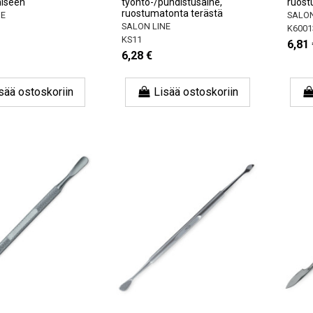
miseen
työntö-/puhdistusaine,
ruost
ruostumatonta terästä
NE
SALON
SALON LINE
K6001
KS11
6,81 
6,28 €
sää ostoskoriin
Lisää ostoskoriin