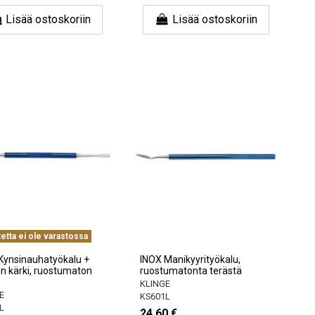
Lisää ostoskoriin
Lisää ostoskoriin
etta ei ole varastossa
Kynsinauhatyökalu +
INOX Manikyyrityökalu,
en kärki, ruostumaton
ruostumatonta terästä
KLINGE
E
KS601L
L
24,60 €