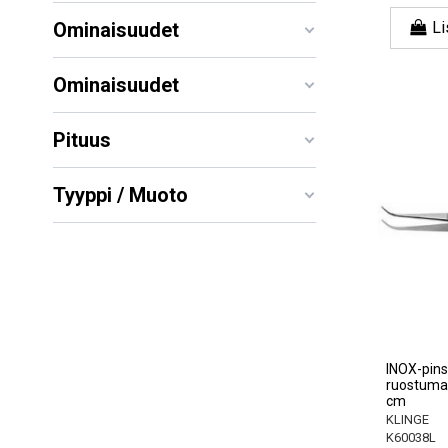
Ominaisuudet
Li
Ominaisuudet
Pituus
Tyyppi / Muoto
INOX-pinse
ruostumat
cm
KLINGE
K60038L