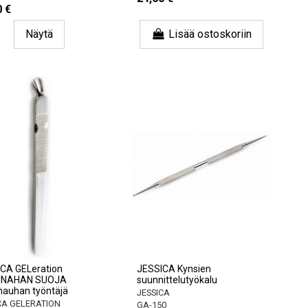
0 €
Näytä
Lisää ostoskoriin
CA GELeration
JESSICA Kynsien
INAHAN SUOJA
suunnittelutyökalu
nauhan työntäjä
JESSICA
CA GELERATION
GA-150