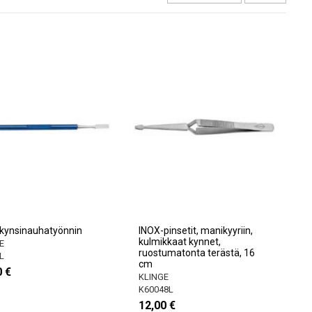
kynsinauhatyönnin
INOX-pinsetit, manikyyriin,
kulmikkaat kynnet,
E
ruostumatonta terästä, 16
L
cm
0 €
KLINGE
K60048L
12,00 €