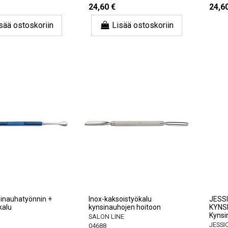
24,60 €
24,6
sää ostoskoriin
Lisää ostoskoriin
inauhatyönnin +
Inox-kaksoistyökalu
JESSI
kalu
kynsinauhojen hoitoon
KYNS
Kynsi
SALON LINE
JESSI
04688