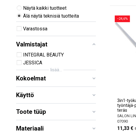
Näytä kaikki tuotteet
Älä näytä teknisiä tuotteita
−24,6%
Varastossa
Valmistajat
INTEGRAL BEAUTY
JESSICA
lisää...
Kokoelmat
Käyttö
3in1-työk
työntäjä-p
teräs
Toote tüüp
SALON LI
07090
Materiaali
11,33 €