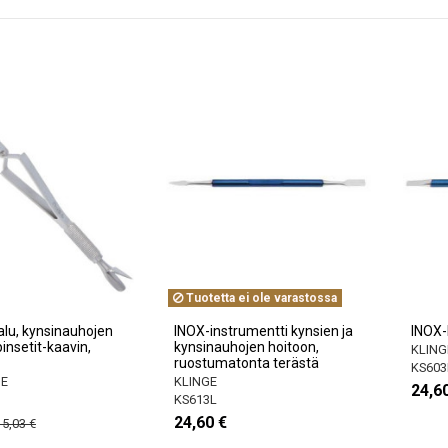
Tuotetta ei ole varastossa
alu, kynsinauhojen
INOX-instrumentti kynsien ja
INOX-
insetit-kaavin,
kynsinauhojen hoitoon,
KLING
ruostumatonta terästä
KS603
NE
KLINGE
24,6
KS613L
24,60 €
15,03 €