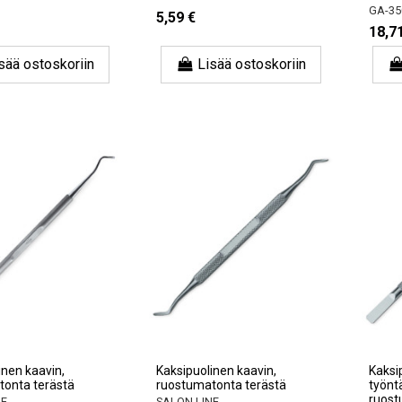
GA-35
5,59 €
18,7
sää ostoskoriin
Lisää ostoskoriin
inen kaavin,
Kaksipuolinen kaavin,
Kaksi
tonta terästä
ruostumatonta terästä
työnt
ruost
NE
SALON LINE