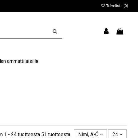
Toivelista (
0
)
an ammattilaisille
n 1 - 24 tuotteesta 51 tuotteesta
Nimi, A-Ö
24