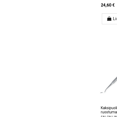
24,60 €
Li
Kaksipuol
ruostuma
SALON LI