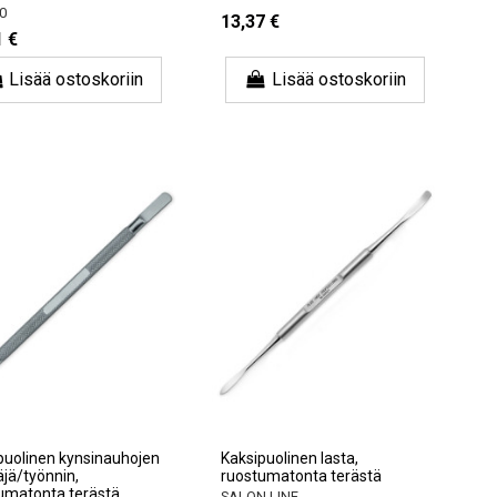
0
13,37 €
1 €
Lisää ostoskoriin
Lisää ostoskoriin
puolinen kynsinauhojen
Kaksipuolinen lasta,
äjä/työnnin,
ruostumatonta terästä
umatonta terästä
SALON LINE