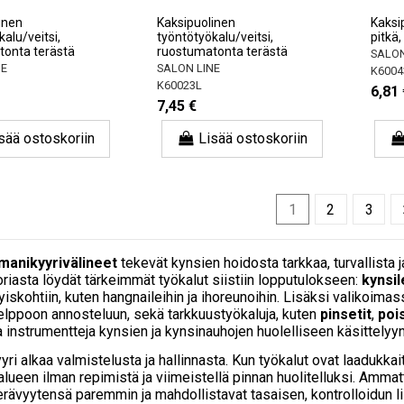
inen
Kaksipuolinen
Kaksip
alu/veitsi,
työntötyökalu/veitsi,
pitkä
tonta terästä
ruostumatonta terästä
SALON
NE
SALON LINE
K6004
K60023L
6,81 
7,45 €
sää ostoskoriin
Lisää ostoskoriin
1
2
3
manikyyrivälineet
tekevät kynsien hoidosta tarkkaa, turvallista j
riasta löydät tärkeimmät työkalut siistiin lopputulokseen:
kynsil
tyiskohtiin, kuten hangnaileihin ja ihoreunoihin. Lisäksi valikoima
elppoon annosteluun, sekä tarkkuustyökaluja, kuten
pinsetit
,
poi
a instrumentteja kynsien ja kynsinauhojen huolelliseen käsittelyyn
ri alkaa valmistelusta ja hallinnasta. Kun työkalut ovat laadukkaita
lueen ilman repimistä ja viimeistellä pinnan huolitelluksi. Ammat
terävyytensä paremmin ja mahdollistavat tasaisen, kontrolloidun