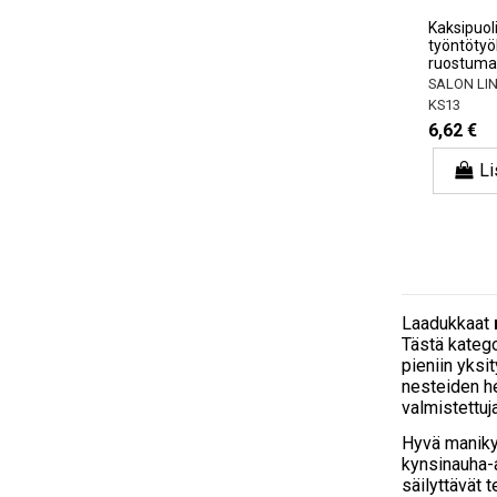
Kaksipuol
työntötyök
ruostuma
SALON LI
KS13
6,62 €
Li
Laadukkaat
Tästä katego
pieniin yksi
nesteiden h
valmistettuj
Hyvä manikyy
kynsinauha-a
säilyttävät 