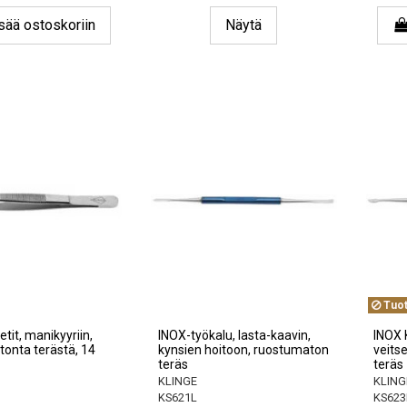
sää ostoskoriin
Näytä
Tuot
tit, manikyyriin,
INOX-työkalu, lasta-kaavin,
INOX 
onta terästä, 14
kynsien hoitoon, ruostumaton
veits
teräs
teräs
KLINGE
KLING
KS621L
KS623