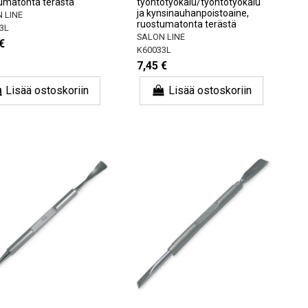
umatonta terästä
työntötyökalu/työntötyökalu
ja kynsinauhanpoistoaine,
 LINE
ruostumatonta terästä
3L
SALON LINE
€
K60033L
7,45 €
Lisää ostoskoriin
Lisää ostoskoriin