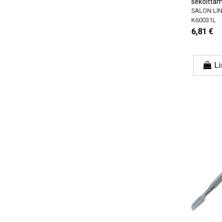
sekoitta
SALON LI
K60031L
6,81 €
Li