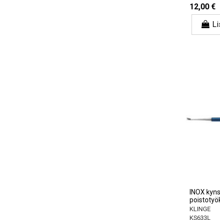
12,00 €
Li
INOX kyns
poistotyö
KLINGE
KS633L