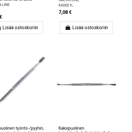
 LINE
K60021L
7,08 €
€
Lisää ostoskoriin
Lisää ostoskoriin
puolinen työntö-/pyyhin,
Kaksipuolinen