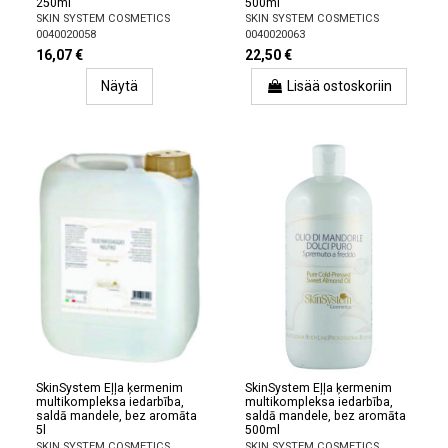
250ml
500ml
SKIN SYSTEM COSMETICS
SKIN SYSTEM COSMETICS
0040020058
0040020063
16,07 €
22,50 €
Näytä
Lisää ostoskoriin
SkinSystem Eļļa ķermenim
SkinSystem Eļļa ķermenim
multikompleksa iedarbība,
multikompleksa iedarbība,
saldā mandele, bez aromāta
saldā mandele, bez aromāta
5l
500ml
SKIN SYSTEM COSMETICS
SKIN SYSTEM COSMETICS