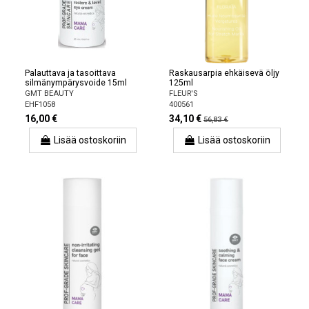
Palauttava ja tasoittava
Raskausarpia ehkäisevä öljy
silmänympärysvoide 15ml
125ml
GMT BEAUTY
FLEUR'S
EHF1058
400561
16,00 €
34,10 €
56,83 €
Lisää ostoskoriin
Lisää ostoskoriin