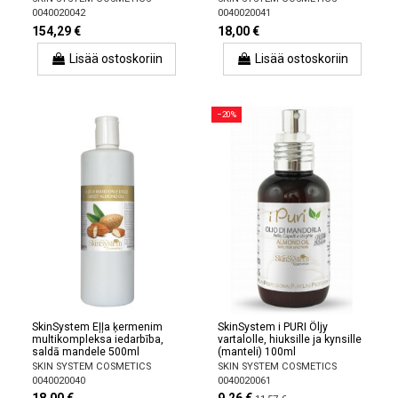
0040020042
0040020041
154,29 €
18,00 €
Lisää ostoskoriin
Lisää ostoskoriin
−20%
SkinSystem Eļļa ķermenim
SkinSystem i PURI Öljy
multikompleksa iedarbība,
vartalolle, hiuksille ja kynsille
saldā mandele 500ml
(manteli) 100ml
SKIN SYSTEM COSMETICS
SKIN SYSTEM COSMETICS
0040020040
0040020061