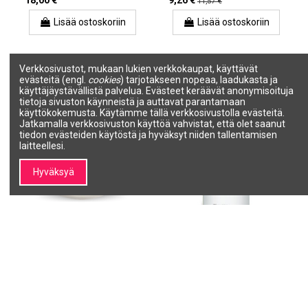
18,00 €
9,26 €
11,57 €
Lisää ostoskoriin
Lisää ostoskoriin
Verkkosivustot, mukaan lukien verkkokaupat, käyttävät
evästeitä (engl.
cookies
) tarjotakseen nopeaa, laadukasta ja
käyttäjäystävällistä palvelua. Evästeet keräävät anonymisoituja
tietoja sivuston käynneistä ja auttavat parantamaan
käyttökokemusta. Käytämme tällä verkkosivustolla evästeitä.
Jatkamalla verkkosivuston käyttöä vahvistat, että olet saanut
tiedon evästeiden käytöstä ja hyväksyt niiden tallentamisen
laitteellesi.
Hyväksyä
SkinSystem ÄITIYS Sheavoi
Öljy chiasiemenuutteella
vartalolle, raskaana oleville
raskausarpien riskin
naisille 200ml
ehkäisemiseksi (Ei
raskausarpia -öljy...
SKIN SYSTEM COSMETICS
GMT BEAUTY
1010020179
EHB1066
25,00 €
37,00 €