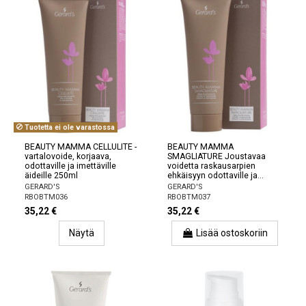
Tuotetta ei ole varastossa
BEAUTY MAMMA CELLULITE -
BEAUTY MAMMA
vartalovoide, korjaava,
SMAGLIATURE Joustavaa
odottaville ja imettäville
voidetta raskausarpien
äideille 250ml
ehkäisyyn odottaville ja...
GERARD'S
GERARD'S
RBOBTM036
RBOBTM037
35,22 €
35,22 €
Näytä
Lisää ostoskoriin