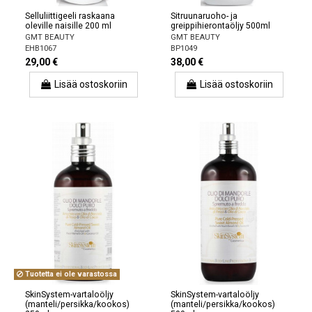
Selluliittigeeli raskaana
Sitruunaruoho- ja
oleville naisille 200 ml
greippihierontaöljy 500ml
GMT BEAUTY
GMT BEAUTY
EHB1067
BP1049
29,00 €
38,00 €
Lisää ostoskoriin
Lisää ostoskoriin
Tuotetta ei ole varastossa
SkinSystem-vartaloöljy
SkinSystem-vartaloöljy
(manteli/persikka/kookos)
(manteli/persikka/kookos)