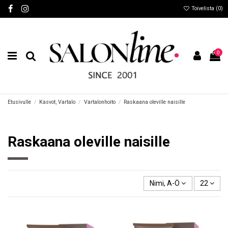
Toivelista (
0
)
0
Etusivulle
Kasvot, Vartalo
Vartalonhoito
Raskaana oleville naisille
Raskaana oleville naisille
Nimi, A-Ö
22