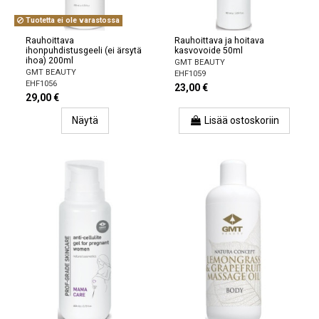
Tuotetta ei ole varastossa
Rauhoittava
Rauhoittava ja hoitava
ihonpuhdistusgeeli (ei ärsytä
kasvovoide 50ml
ihoa) 200ml
GMT BEAUTY
GMT BEAUTY
EHF1059
EHF1056
23,00 €
29,00 €
Näytä
Lisää ostoskoriin