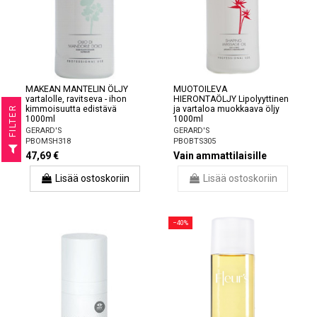
MAKEAN MANTELIN ÖLJY
MUOTOILEVA
vartalolle, ravitseva - ihon
HIERONTAÖLJY Lipolyyttinen
kimmoisuutta edistävä
ja vartaloa muokkaava öljy
R
1000ml
1000ml
GERARD'S
GERARD'S
PBOMSH318
PBOBTS305
F
I
L
T
E
47,69 €
Vain ammattilaisille
Lisää ostoskoriin
Lisää ostoskoriin
−40%