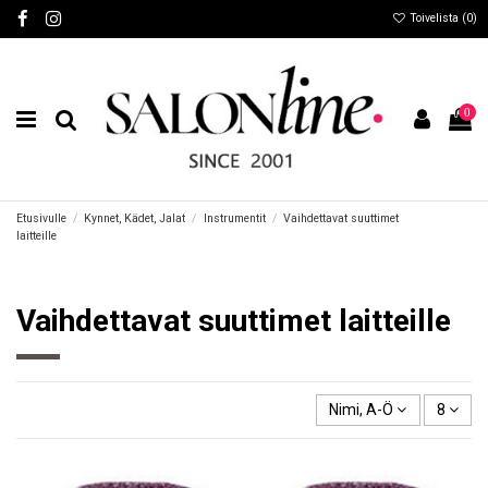
Toivelista (
0
)
0
Etusivulle
Kynnet, Kädet, Jalat
Instrumentit
Vaihdettavat suuttimet
laitteille
Vaihdettavat suuttimet laitteille
Nimi, A-Ö
8