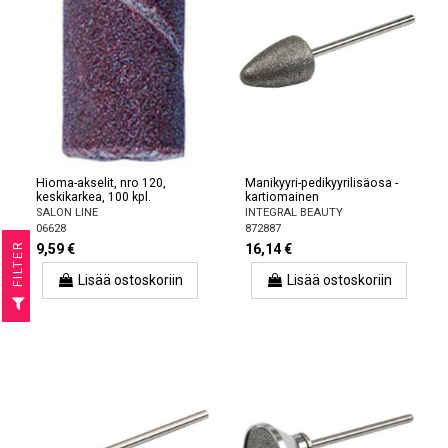
Hioma-akselit, nro 120,
Manikyyri-pedikyyrilisäosa -
keskikarkea, 100 kpl.
kartiomainen
SALON LINE
INTEGRAL BEAUTY
06628
872887
R
9,59 €
16,14 €
Lisää ostoskoriin
Lisää ostoskoriin
F
I
L
T
E