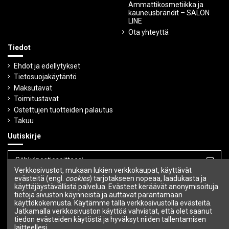
Ammattikosmetiikka ja
kauneusbrändit – SALON
LINE
Ota yhteyttä
Tiedot
Ehdot ja edellytykset
Tietosuojakäytäntö
Maksutavat
Toimitustavat
Ostettujen tuotteiden palautus
Takuu
Uutiskirje
Verkkosivustot, mukaan lukien verkkokaupat, käyttävät
evästeitä (engl.
cookies
) tarjotakseen nopeaa, laadukasta ja
Voit peruuttaa tilauksen milloin tahansa.
käyttäjäystävällistä palvelua. Evästeet keräävät anonymisoituja
tietoja sivuston käynneistä ja auttavat parantamaan
Seuraa meitä
käyttökokemusta. Käytämme tällä verkkosivustolla evästeitä.
Jatkamalla verkkosivuston käyttöä vahvistat, että olet saanut
tiedon evästeiden käytöstä ja hyväksyt niiden tallentamisen
laitteellesi.