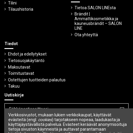
Tilini
Tietoa SALON LINEsta
Tilaushistoria
Brändit |
Ammattikosmetiikka ja
kauneusbrändit – SALON
LINE
Ota yhteyttä
Tiedot
Ehdot ja edellytykset
Tietosuojakäytäntö
Maksutavat
Toimitustavat
Ostettujen tuotteiden palautus
Takuu
Uutiskirje
Verkkosivustot, mukaan lukien verkkokaupat, käyttävät
Voit peruuttaa tilauksen milloin tahansa.
evästeitä (engl.
cookies
) tarjotakseen nopeaa, laadukasta ja
käyttäjäystävällistä palvelua. Evästeet keräävät anonymisoituja
tietoja sivuston käynneistä ja auttavat parantamaan
Seuraa meitä