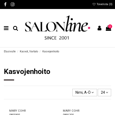
Toivelista (
0
)
0
Etusivulle
Kasvot, Vartalo
Kasvojenhoito
Kasvojenhoito
Nimi, A-Ö
24
MARY COHR
MARY COHR
0855905
0891200