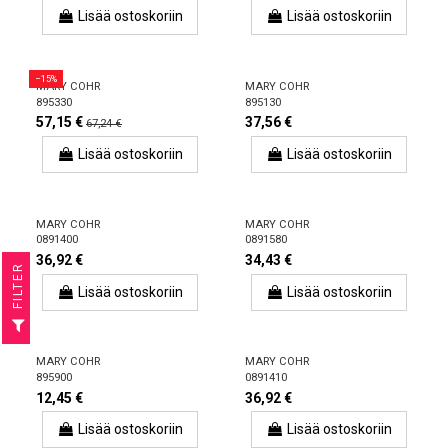
Lisää ostoskoriin
Lisää ostoskoriin
−15%
MARY COHR
MARY COHR
895330
895130
57,15 €
37,56 €
67,24 €
Lisää ostoskoriin
Lisää ostoskoriin
MARY COHR
MARY COHR
0891400
0891580
36,92 €
34,43 €
R
Lisää ostoskoriin
Lisää ostoskoriin
F
I
L
T
E
MARY COHR
MARY COHR
895900
0891410
12,45 €
36,92 €
Lisää ostoskoriin
Lisää ostoskoriin