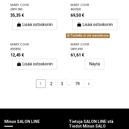
MARY COHR
MARY COHR
0891380
860900
35,35 €
69,50 €
Lisää ostoskoriin
Lisää ostoskoriin
Tuotetta ei ole varastossa
MARY COHR
MARY COHR
895890
0891490
12,45 €
61,61 €
Lisää ostoskoriin
Näytä
1
2
3
…
79
Minun SALON LINE
Tietoja SALON LINE:stä
Tiedot Minun SALO