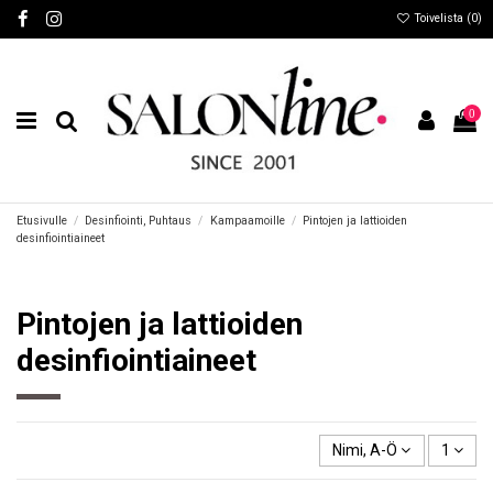
Toivelista (
0
)
0
Etusivulle
Desinfiointi, Puhtaus
Kampaamoille
Pintojen ja lattioiden
desinfiointiaineet
Pintojen ja lattioiden
desinfiointiaineet
Nimi, A-Ö
1