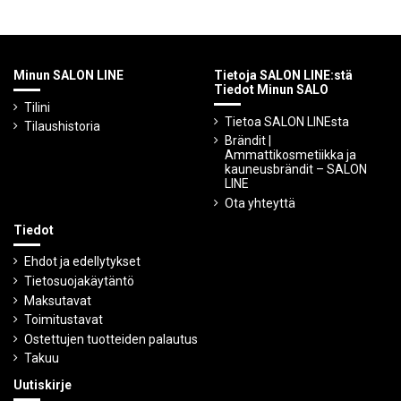
Minun SALON LINE
Tietoja SALON LINE:stä
Tiedot Minun SALO
Tilini
Tietoa SALON LINEsta
Tilaushistoria
Brändit |
Ammattikosmetiikka ja
kauneusbrändit – SALON
LINE
Ota yhteyttä
Tiedot
Ehdot ja edellytykset
Tietosuojakäytäntö
Maksutavat
Toimitustavat
Ostettujen tuotteiden palautus
Takuu
Uutiskirje