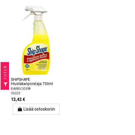
R
SHIPSHAPE
F
I
L
T
E
Hiuslakanpoistaja 750ml
BARBICIDE®
33223
13,42 €
Lisää ostoskoriin