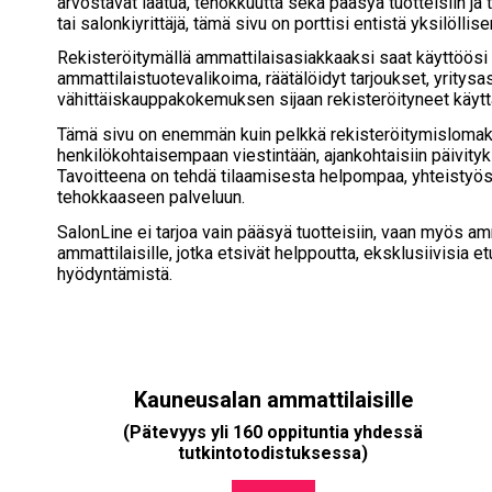
arvostavat laatua, tehokkuutta sekä pääsyä tuotteisiin ja 
tai salonkiyrittäjä, tämä sivu on porttisi entistä yksilö
Rekisteröitymällä ammattilaisasiakkaaksi saat käyttöösi y
ammattilaistuotevalikoima, räätälöidyt tarjoukset, yritysasi
vähittäiskauppakokemuksen sijaan rekisteröityneet käytt
Tämä sivu on enemmän kuin pelkkä rekisteröitymislomak
henkilökohtaisempaan viestintään, ajankohtaisiin päivityks
Tavoitteena on tehdä tilaamisesta helpompaa, yhteistyöst
tehokkaaseen palveluun.
SalonLine ei tarjoa vain pääsyä tuotteisiin, vaan myös a
ammattilaisille, jotka etsivät helppoutta, eksklusiivisi
hyödyntämistä.
Kauneusalan ammattilaisille
(Pätevyys yli 160 oppituntia yhdessä
tutkintotodistuksessa)