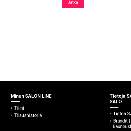
Jatka
Minun SALON LINE
Tietoja S
SALO
Tilini
Tietoa 
Tilaushistoria
Brändit 
kauneus