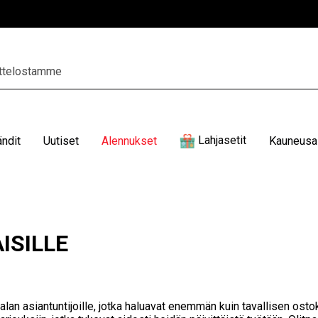
Lahjasetit
ändit
Uutiset
Alennukset
Kauneusal
ISILLE
lan asiantuntijoille, jotka haluavat enemmän kuin tavallisen osto