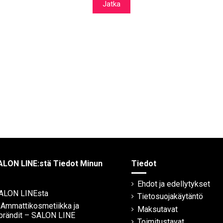
Jatka
ALON LINE:stä Tiedot Minun
Tiedot
Ehdot ja edellytykset
SALON LINEsta
Tietosuojakäytäntö
| Ammattikosmetiikka ja
Maksutavat
brändit – SALON LINE
Toimitustavat