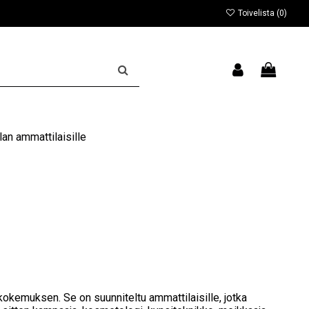
Toivelista (
0
)
an ammattilaisille
kokemuksen. Se on suunniteltu ammattilaisille, jotka