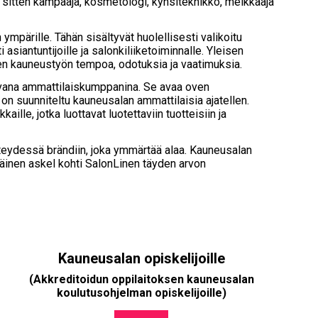
tpa sitten kampaaja, kosmetologi, kynsiteknikko, meikkaaja
mpärille. Tähän sisältyvät huolellisesti valikoitu
 asiantuntijoille ja salonkiliiketoiminnalle. Yleisen
en kauneustyön tempoa, odotuksia ja vaatimuksia.
vana ammattilaiskumppanina. Se avaa oven
 on suunniteltu kauneusalan ammattilaisia ajatellen.
e, jotka luottavat luotettaviin tuotteisiin ja
hteydessä brändiin, joka ymmärtää alaa. Kauneusalan
mäinen askel kohti SalonLinen täyden arvon
Kauneusalan opiskelijoille
(Akkreditoidun oppilaitoksen kauneusalan
koulutusohjelman opiskelijoille)