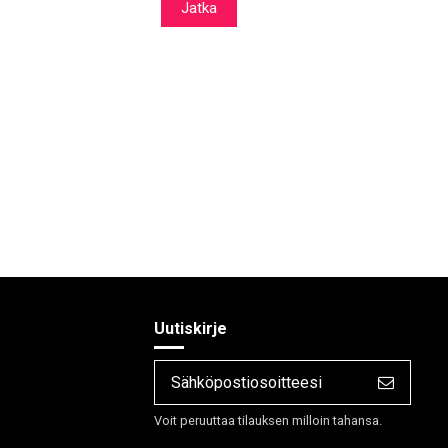
Jatka
Uutiskirje
Voit peruuttaa tilauksen milloin tahansa.