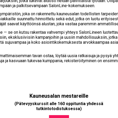
tarjouksiin, jotka tukevat aidosti heidän päivittäistä työtään. Oli
llisempään ja palkitsevampaan SalonLine-kokemukseen.
mpäristön, joka on rakennettu kauneusalan todellisten tarpeiden y
akkaille suunnattu hinnoittelu sekä edut, jotka on luotu erityisesti
äjät saavat käyttöönsä alustan, joka vastaa paremmin ammatillis
e — se on kutsu rakentaa vahvempi yhteys SalonLineen luotetta
iin, eksklusiivisiin kampanjoihin ja uusiin mahdollisuuksiin, jotka
ä sujuvampaa ja koko asiointikokemuksesta arvokkaampaa asiakkaill
mmattimaisemman tavan ostaa, löytää uusia ratkaisuja ja pysyä y
a etuja ja kasvuaan tukevaa kumppania, rekisteröityminen on ensim
Kauneusalan mestareille
(Pätevyyskurssit alle 160 oppituntia yhdessä
tutkintotodistuksessa)