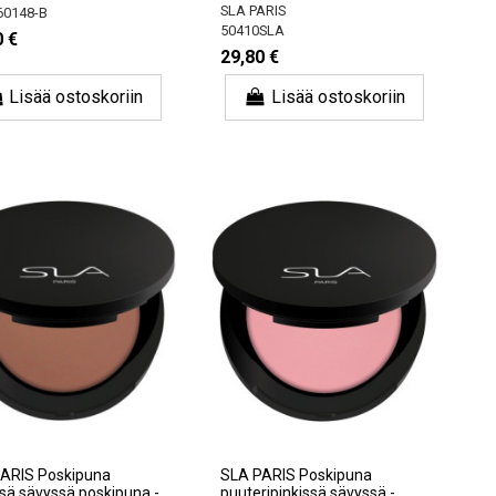
SLA PARIS
0148-B
50410SLA
0 €
29,80 €
Lisää ostoskoriin
Lisää ostoskoriin
ARIS Poskipuna
SLA PARIS Poskipuna
ssä sävyssä poskipuna -
puuteripinkissä sävyssä -