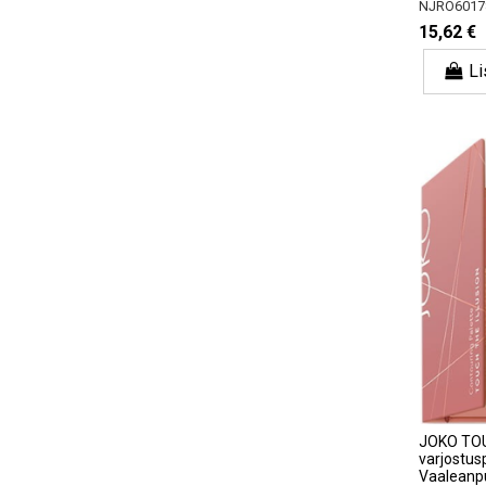
NJRO6017
15,62 €
Li
JOKO TOU
varjostusp
Vaaleanp