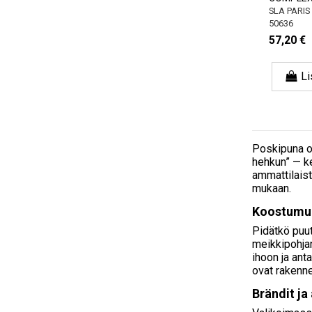
SLA PARIS
50636
57,20 €
Li
Poskipuna on
hehkun” — k
ammattilaist
mukaan.
Koostumuk
Pidätkö puu
meikkipohjan
ihoon ja ant
ovat rakennet
Brändit ja