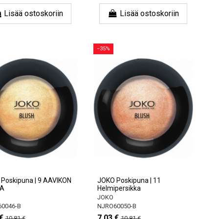
Lisää ostoskoriin
Lisää ostoskoriin
−35%
Poskipuna | 9 AAVIKON
JOKO Poskipuna | 11
KA
Helmipersikka
JOKO
0046-B
NJRO60050-B
€
7,03 €
10,81 €
10,81 €