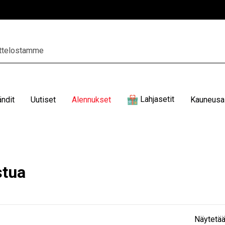
Lahjasetit
ändit
Uutiset
Alennukset
Kauneusal
tua
Näytetää