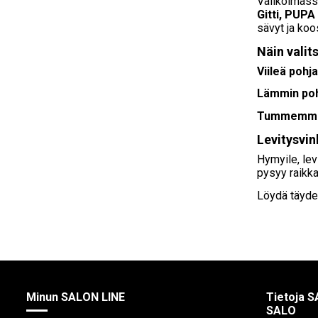
Valikoimassa
Gitti, PUPA
sävyt ja koo
Näin valit
Viileä pohj
Lämmin po
Tummemmat
Levitysvi
Hymyile, lev
pysyy raikka
Löydä täydel
Minun SALON LINE
Tietoja S
SALO