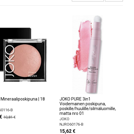
Mineraaliposkipuna | 18
JOKO PURE 3in1
Voidemainen poskipuna,
poskille/huulille/silmäluomille,
0116-B
matta nro 01
€
10,81 €
JOKO
NJRO60176-B
15,62 €