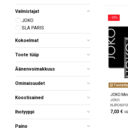
Valmistajat
−35%
JOKO
SLA PARIS
Kokoelmat
Toote tüüp
Äänenvoimakkuus
Ominaisuudet
Tuotetta
JOKO Mine
Koostisained
JOKO
NJRO6010
7,03 €
Ihotyyppi
10
Paino