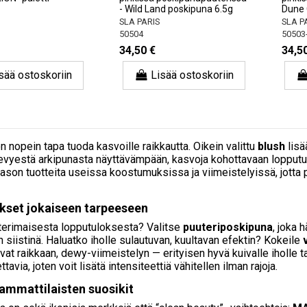
- Wild Land poskipuna 6.5g
Dune 
SLA PARIS
SLA P
50504
50503
34,50 €
34,5
sää ostoskoriin
Lisää ostoskoriin
 nopein tapa tuoda kasvoille raikkautta. Oikein valittu
blush
lisä
evyestä arkipunasta näyttävämpään, kasvoja kohottavaan lopput
ason tuotteita useissa koostumuksissa ja viimeistelyissä, jotta pos
set jokaiseen tarpeeseen
terimaisesta lopputuloksesta? Valitse
puuteriposkipuna
, joka 
 siistinä. Haluatko iholle sulautuvan, kuultavan efektin? Kokeile
avat raikkaan, dewy-viimeistelyn — erityisen hyvä kuivalle iholle 
tavia, joten voit lisätä intensiteettiä vähitellen ilman rajoja.
 ammattilaisten suosikit