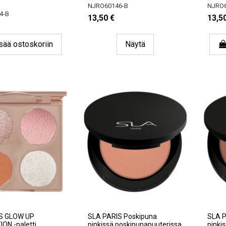
NJRO60146-B
NJRO6
4-B
13,50 €
13,5
sää ostoskoriin
Näytä
S GLOW UP
SLA PARIS Poskipuna
SLA P
ON -paletti
pinkissä poskipunapuuterissa
pinki