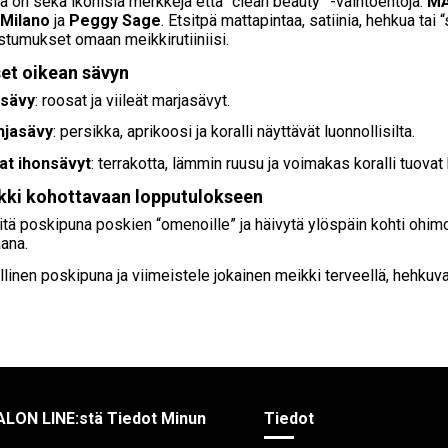
 on sekä ikonisia merkkejä että “clean beauty” -vaihtoehtoja:
M
 Milano
ja
Peggy Sage
. Etsitpä mattapintaa, satiinia, hehkua tai
stumukset omaan meikkirutiiniisi.
set oikean sävyn
asävy
: roosat ja viileät marjasävyt.
hjasävy
: persikka, aprikoosi ja koralli näyttävät luonnollisilta.
 ihonsävyt
: terrakotta, lämmin ruusu ja voimakas koralli tuovat 
nkki kohottavaan lopputulokseen
itä poskipuna poskien “omenoille” ja häivytä ylöspäin kohti ohim
ana.
linen poskipuna ja viimeistele jokainen meikki terveellä, hehkuval
ALON LINE:stä Tiedot Minun
Tiedot