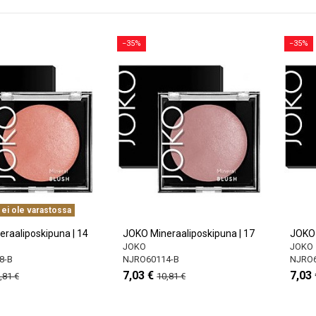
−35%
−35%
 ei ole varastossa
raaliposkipuna | 14
JOKO Mineraaliposkipuna | 17
JOKO 
JOKO
JOKO
8-B
NJRO60114-B
NJRO6
7,03 €
7,03 
,81 €
10,81 €