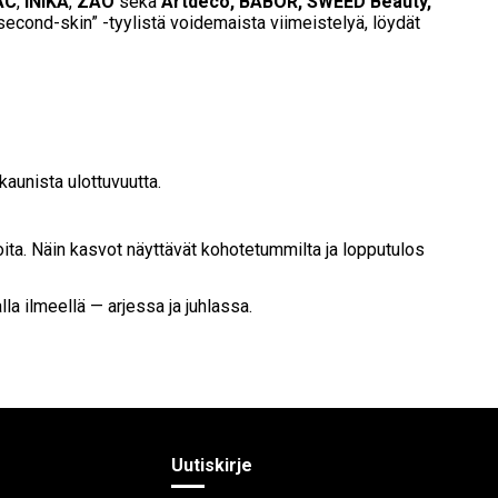
AC
,
INIKA
,
ZAO
sekä
Artdeco, BABOR, SWEED Beauty,
 “second-skin” -tyylistä voidemaista viimeistelyä, löydät
kaunista ulottuvuutta.
oita. Näin kasvot näyttävät kohotetummilta ja lopputulos
la ilmeellä — arjessa ja juhlassa.
Uutiskirje