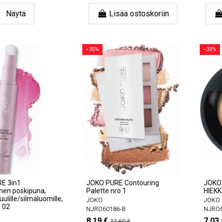
Näytä
Lisää ostoskoriin
−35%
−35%
E 3in1
JOKO PURE Contouring
JOKO 
nen poskipuna,
Palette nro 1
HIEK
uulille/silmäluomille,
JOKO
JOKO
 02
NJRO60186-B
NJRO6
8,19 €
7,03 
12,60 €