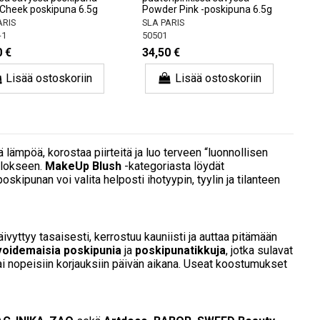
Cheek poskipuna 6.5g
Powder Pink -poskipuna 6.5g
ARIS
SLA PARIS
-1
50501
0 €
34,50 €
Lisää ostoskoriin
Lisää ostoskoriin
ä lämpöä, korostaa piirteitä ja luo terveen “luonnollisen
ulokseen.
MakeUp Blush
-kategoriasta löydät
kipunan voi valita helposti ihotyypin, tyylin ja tilanteen
häivyttyy tasaisesti, kerrostuu kauniisti ja auttaa pitämään
voidemaisia poskipunia
ja
poskipunatikkuja
, jotka sulavat
tai nopeisiin korjauksiin päivän aikana. Useat koostumukset