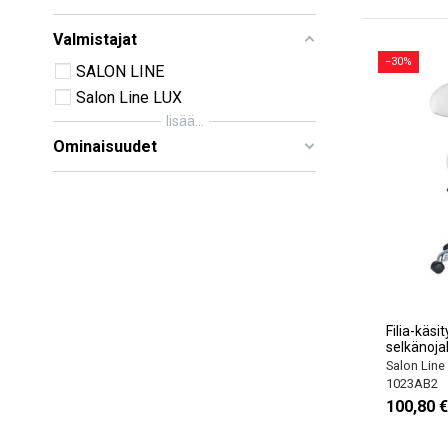
Valmistajat
−30%
SALON LINE
Salon Line LUX
lisää...
Ominaisuudet
Filia-käsit
selkänojal
Salon Line
1023AB2
100,80 €