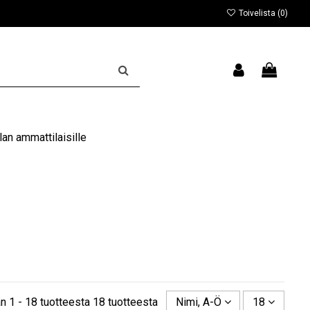
Toivelista (
0
)
an ammattilaisille
n 1 - 18 tuotteesta 18 tuotteesta
Nimi, A-Ö
18