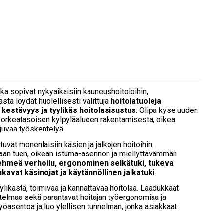
otka sopivat nykyaikaisiin kauneushoitoloihin,
ästä löydät huolellisesti valittuja
hoitolatuoleja
estävyys ja tyylikäs hoitolasisustus
. Olipa kyse uuden
korkeatasoisen kylpyläalueen rakentamisesta, oikea
juvaa työskentelyä.
uvat monenlaisiin käsien ja jalkojen hoitoihin.
vakaan tuen, oikean istuma-asennon ja miellyttävämmän
ehmeä verhoilu, ergonominen selkätuki, tukeva
kavat käsinojat ja käytännöllinen jalkatuki
.
ylikästä, toimivaa ja kannattavaa hoitolaa. Laadukkaat
telmaa sekä parantavat hoitajan työergonomiaa ja
yöasentoa ja luo ylellisen tunnelman, jonka asiakkaat