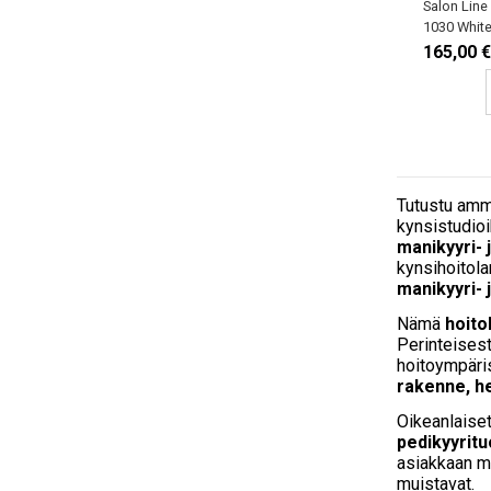
Salon Line
1030 Whit
165,00 €
Tutustu amma
kynsistudioih
manikyyri- 
kynsihoitol
manikyyri- j
Nämä
hoitol
Perinteisest
hoitoympäris
rakenne, he
Oikeanlaise
pedikyyrituo
asiakkaan mu
muistavat.