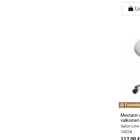
Li
Tuotetta
Mestarin 
valkoinen
Salon Line
1022A
117,00 €