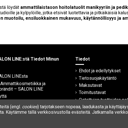
stä löydät
ammattilaistason hoitolatuolit manikyyriin ja pedik
udioille ja kylpylöille, jotka etsivät luotettavia ja pitkäikäisiä ka
en muotoilu, ensiluokkainen mukavuus, käytännöllisyys ja a
ALON LINE:stä Tiedot Minun
Tiedot
Ehdot ja edellytykset
SALON LINEsta
Tietosuojakäytäntö
| Ammattikosmetiikka ja
Maksutavat
brändit – SALON LINE
Toimitustavat
yttä
Ostettujen tuotteiden pa
eitä (engl.
cookies
) tarjotakseen nopeaa, laadukasta ja käyttäjäy
Takuu
a. Käytämme tällä verkkosivustolla evästeitä. Jatkamalla verkkos