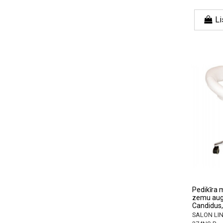
Li
Pedikīra m
zemu aug
Candidus,
SALON LI