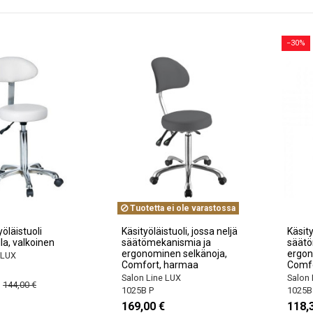
−30%
Tuotetta ei ole varastossa
yöläistuoli
Käsityöläistuoli, jossa neljä
Käsity
la, valkoinen
säätömekanismia ja
säätö
ergonominen selkänoja,
ergon
 LUX
Comfort, harmaa
Comfo
Salon Line LUX
Salon 
144,00 €
1025B P
1025B
169,00 €
118,