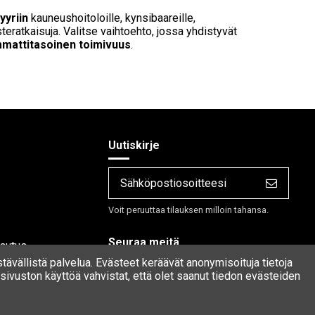
yyriin
kauneushoitoloille, kynsibaareille,
lusteratkaisuja. Valitse vaihtoehto, jossa yhdistyvät
mmattitasoinen toimivuus
.
Uutiskirje
Voit peruuttaa tilauksen milloin tahansa.
Seuraa meitä
lautus
stävällistä palvelua. Evästeet keräävät anonymisoituja tietoja
ivuston käyttöä vahvistat, että olet saanut tiedon evästeiden