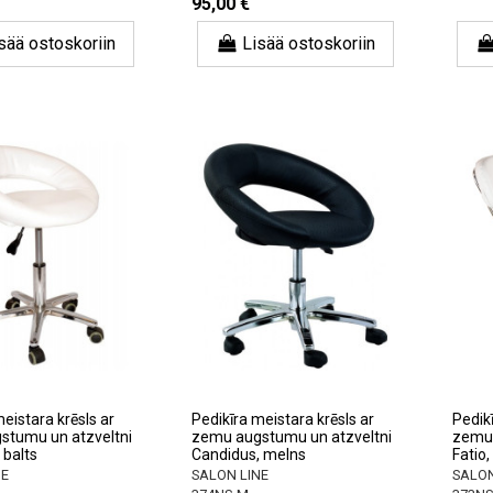
95,00 €
sää ostoskoriin
Lisää ostoskoriin
eistara krēsls ar
Pedikīra meistara krēsls ar
Pedikī
stumu un atzveltni
zemu augstumu un atzveltni
zemu 
 balts
Candidus, melns
Fatio,
NE
SALON LINE
SALON