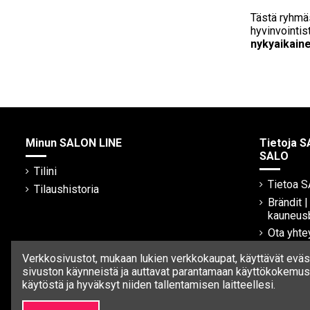
Tästä ryhmä
hyvinvointist
nykyaikain
Minun SALON LINE
Tietoja S
SALO
Tilini
Tietoa 
Tilaushistoria
Brändit 
kauneus
Ota yhte
Verkkosivustot, mukaan lukien verkkokaupat, käyttävät eväst
sivuston käynneistä ja auttavat parantamaan käyttökokemust
käytöstä ja hyväksyt niiden tallentamisen laitteellesi.