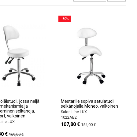
−30%
öläistuoli, jossa neljä
Mestarille sopiva satulatuoli
mekanismia ja
selkänojalla Moneo, valkoinen
ominen selkänoja,
Salon Line LUX
rt, valkoinen
1022AB2
Line LUX
107,80 €
154,00 €
30 €
169,00 €