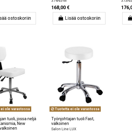
374NS-M
373NS
168,00 €
176,
sää ostoskoriin
Lisää ostoskoriin
 ei ole varastossa
Tuotetta ei ole varastossa
an tuoli, jossa neljä
Työnjohtajan tuoli Fast,
anismia, New
valkoinen
valkoinen
Salon Line LUX