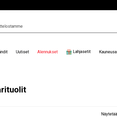
Lahjasetit
ändit
Uutiset
Alennukset
Kauneusal
ituolit
Näytetää