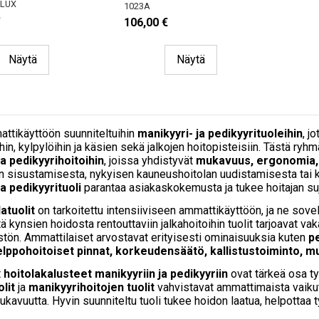
 LUX
1023A
e
106,00 €
Näytä
Näytä
ttikäyttöön suunniteltuihin
manikyyri- ja pedikyyrituoleihin
, j
in, kylpylöihin ja käsien sekä jalkojen hoitopisteisiin. Tästä ryhm
ja pedikyyrihoitoihin
, joissa yhdistyvät
mukavuus, ergonomia, k
an sisustamisesta, nykyisen kauneushoitolan uudistamisesta tai 
a pedikyyrituoli
parantaa asiakaskokemusta ja tukee hoitajan su
atuolit
on tarkoitettu intensiiviseen ammattikäyttöön, ja ne sovelt
ä kynsien hoidosta rentouttaviin jalkahoitoihin tuolit tarjoavat 
tön. Ammattilaiset arvostavat erityisesti ominaisuuksia kuten
p
lppohoitoiset pinnat, korkeudensäätö, kallistustoiminto, mu
t
hoitolakalusteet manikyyriin ja pedikyyriin
ovat tärkeä osa ty
lit
ja
manikyyrihoitojen tuolit
vahvistavat ammattimaista vaiku
kavuutta. Hyvin suunniteltu tuoli tukee hoidon laatua, helpottaa t