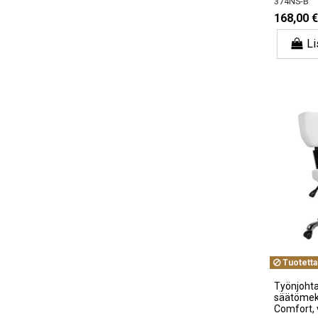
374NS-B
168,00 €
Li
Tuotetta
Työnjohtaj
säätömek
Comfort, 