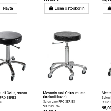
Näytä
Lisää ostoskoriin
tuoli Ocius, musta
Mestarin tuoli Ocius, musta
Mestar
(krokotiilikuvio)
 PRO SERIES
Salon 
Salon Line PRO SERIES
36
98023
98023M 762
95,0