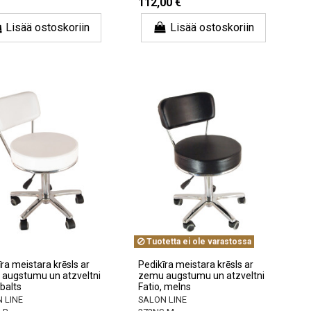
112,00 €
Lisää ostoskoriin
Lisää ostoskoriin
Tuotetta ei ole varastossa
ra meistara krēsls ar
Pedikīra meistara krēsls ar
augstumu un atzveltni
zemu augstumu un atzveltni
 balts
Fatio, melns
 LINE
SALON LINE