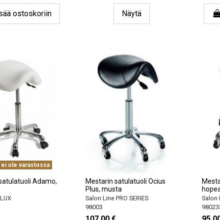
sää ostoskoriin
Näytä
 ei ole varastossa
satulatuoli Adamo,
Mestarin satulatuoli Ocius
Mestar
Plus, musta
hopea
 LUX
Salon Line PRO SERIES
Salon 
98003
98023
107,00 €
95,0