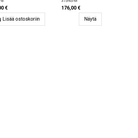
-B
373NS-M
00 €
176,00 €
Lisää ostoskoriin
Näytä