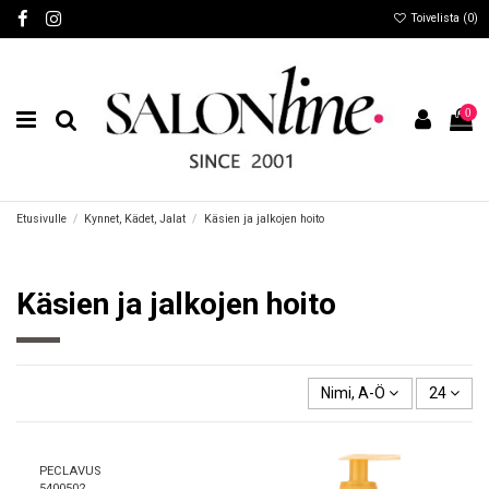
Toivelista (
0
)
0
Etusivulle
Kynnet, Kädet, Jalat
Käsien ja jalkojen hoito
Käsien ja jalkojen hoito
Nimi, A-Ö
24
PECLAVUS
5400502