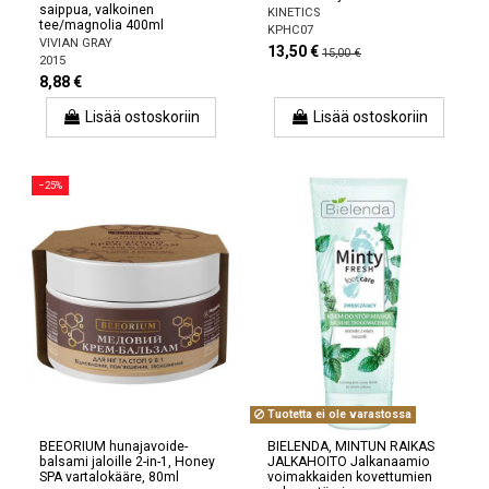
saippua, valkoinen
KINETICS
tee/magnolia 400ml
KPHC07
VIVIAN GRAY
13,50 €
15,00 €
2015
8,88 €
Lisää ostoskoriin
Lisää ostoskoriin
−25%
Tuotetta ei ole varastossa
BEEORIUM hunajavoide-
BIELENDA, MINTUN RAIKAS
balsami jaloille 2-in-1, Honey
JALKAHOITO Jalkanaamio
SPA vartalokääre, 80ml
voimakkaiden kovettumien