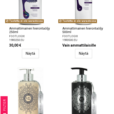
Tuotetta ei ole varastossa
Tuotetta ei ole varastossa
Ammattimainen hierontaöljy
Ammattimainen hierontaöljy
250ml
500ml
FOOTLOGIX
FOOTLOGIX
19R0250.EU
19R0500.EU
30,00 €
Vain ammattilaisille
Näytä
Näytä
R
F
I
L
T
E