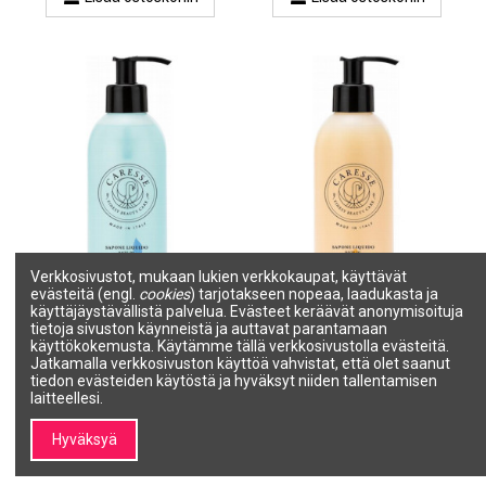
Verkkosivustot, mukaan lukien verkkokaupat, käyttävät
evästeitä (engl.
cookies
) tarjotakseen nopeaa, laadukasta ja
käyttäjäystävällistä palvelua. Evästeet keräävät anonymisoituja
CARESSE Nestesaippua
CARESSE Nestesaippua
tietoja sivuston käynneistä ja auttavat parantamaan
(Talkki) 300ml
(Vanilja) 300ml
käyttökokemusta. Käytämme tällä verkkosivustolla evästeitä.
CARESSE
CARESSE
Jatkamalla verkkosivuston käyttöä vahvistat, että olet saanut
47687
47685
tiedon evästeiden käytöstä ja hyväksyt niiden tallentamisen
4,20 €
4,20 €
laitteellesi.
Lisää ostoskoriin
Lisää ostoskoriin
Hyväksyä