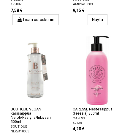
195882
AMB2410003
7,58 €
9,15 €
Lisää ostoskoriin
Näytä
BOUTIQUE VEGAN
CARESSE Nestesaippua
Käsisaippua
(Freesia) 300ml
Neroli/Päärynä/Inkivääri
CARESSE
500ml
47138
BOUTIQUE
4,20 €
NER2410003