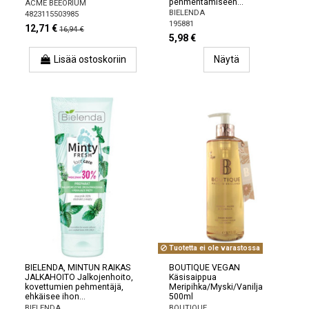
pehmentämiseen...
ACME BEEORIUM
BIELENDA
4823115503985
195881
12,71 €
16,94 €
5,98 €
Lisää ostoskoriin
Näytä
Tuotetta ei ole varastossa
BIELENDA, MINTUN RAIKAS
BOUTIQUE VEGAN
JALKAHOITO Jalkojenhoito,
Käsisaippua
kovettumien pehmentäjä,
Meripihka/Myski/Vanilja
ehkäisee ihon...
500ml
BIELENDA
BOUTIQUE