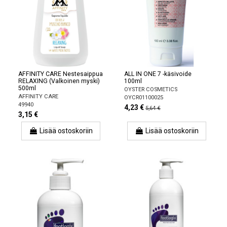
AFFINITY CARE Nestesaippua
ALL IN ONE 7 -käsivoide
RELAXING (Valkoinen myski)
100ml
500ml
OYSTER COSMETICS
AFFINITY CARE
OYCR01100025
49940
4,23 €
5,64 €
3,15 €
Lisää ostoskoriin
Lisää ostoskoriin