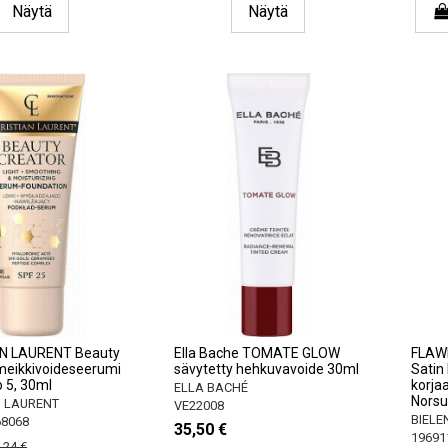
Näytä
Näytä
N LAURENT Beauty
Ella Bache TOMATE GLOW
FLAW
meikkivoideseerumi
sävytetty hehkuvavoide 30ml
Satin 
 5, 30ml
korja
ELLA BACHÉ
Norsu
N LAURENT
VE22008
BIELE
68068
35,50 €
19691
,24 €