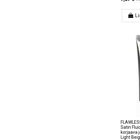
Li
FLAWLES
Satin Flui
korjaava 
Light Bei