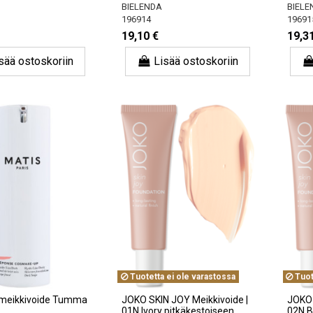
BIELENDA
BIELE
196914
19691
19,10 €
19,3
sää ostoskoriin
Lisää ostoskoriin
Tuotetta ei ole varastossa
Tuot
omeikkivoide Tumma
JOKO SKIN JOY Meikkivoide |
JOKO 
01N Ivory pitkäkestoiseen,
02N B