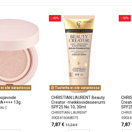
−30%
−30%
 ei ole varastossa
Tuotetta ei ole varastossa
ojavoide
CHRISTIAN LAURENT Beauty
CHRI
PA++++ 13g
Creator -meikkivoideseerumi
Creat
SPF25 No.10, 30ml
SPF25
ON C
CHRISTIAN LAURENT
CHRIS
5903416068075
59034
7,87 €
7,87 
11,24 €