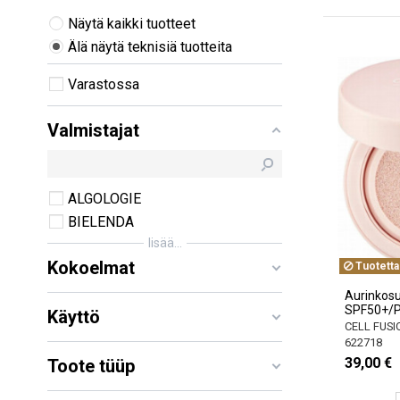
Näytä kaikki tuotteet
Älä näytä teknisiä tuotteita
Varastossa
Valmistajat
ALGOLOGIE
BIELENDA
lisää...
Kokoelmat
Tuotetta
Aurinkosu
SPF50+/
Käyttö
CELL FUSI
622718
39,00 €
Toote tüüp