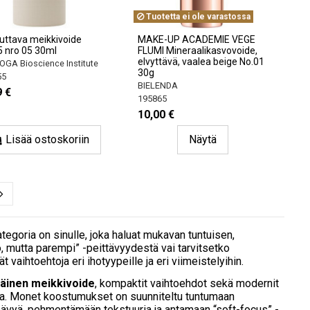
Tuotetta ei ole varastossa
uttava meikkivoide
MAKE-UP ACADEMIE VEGE
 nro 05 30ml
FLUMI Mineraalikasvovoide,
elvyttävä, vaalea beige No.01
GA Bioscience Institute
30g
55
BIELENDA
9 €
195865
10,00 €
Lisää ostoskoriin
Näytä
tegoria on sinulle, joka haluat mukavan tuntuisen,
 mutta parempi” -peittävyydestä vai tarvitsetko
 vaihtoehtoja eri ihotyypeille ja eri viimeistelyihin.
äinen meikkivoide
, kompaktit vaihtoehdot sekä modernit
kana. Monet koostumukset on suunniteltu tuntumaan
n sävyä, pehmentämään tekstuuria ja antamaan “soft-focus” -