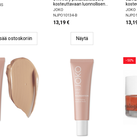
kosteuttavaan luonnollisen...
kosteu
IS
JOKO
JOKO
NJPO10134-B
NJPO1
13,19 €
13,1
sää ostoskoriin
Näytä
−50%