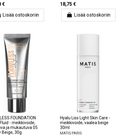
0 €
18,75 €
Lisää ostoskoriin
Lisää ostoskoriin
LESS FOUNDATION
Hyalu Liss Light Skin Care -
Fluid - meikkivoide,
meikkivoide, vaalea beige
ava ja mukautuva 05
30ml
 Beige, 30g
MATIS PARIS