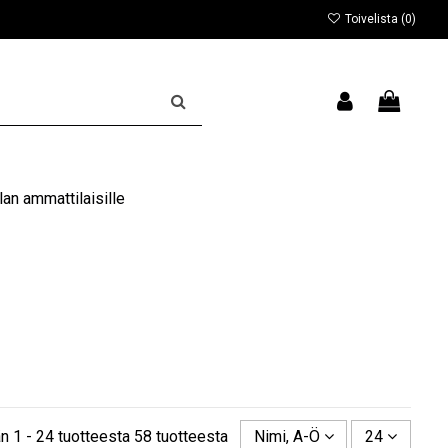
Toivelista (
0
)
an ammattilaisille
n 1 - 24 tuotteesta 58 tuotteesta
Nimi, A-Ö
24