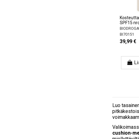
Kosteutta
SPF15 nr
BIODROGA B
BI70151
39,99 €
Li
Luo tasainen
pitkäkestois
voimakkaampaa
Valikoimass
cushion-me
miellyttävil