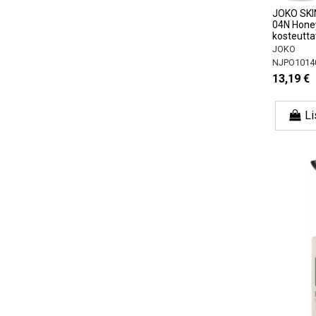
JOKO SKIN
04N Honey
kosteuttav
JOKO
NJPO1014
13,19 €
Li