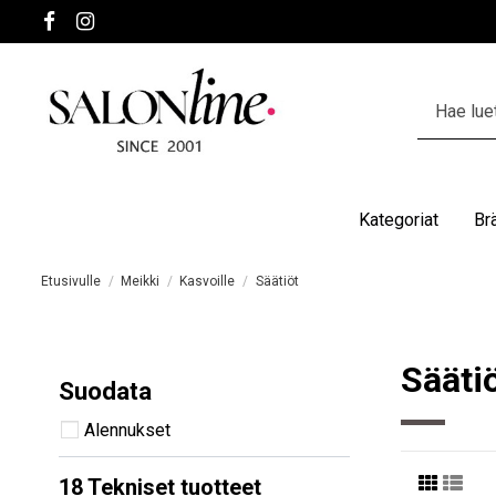
Kategoriat
Br
Etusivulle
Meikki
Kasvoille
Säätiöt
Sääti
Suodata
Alennukset
18 Tekniset tuotteet