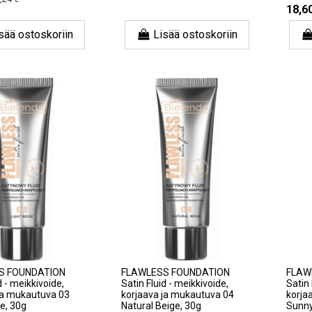
18,6
sää ostoskoriin
Lisää ostoskoriin
S FOUNDATION
FLAWLESS FOUNDATION
FLAW
d - meikkivoide,
Satin Fluid - meikkivoide,
Satin 
ja mukautuva 03
korjaava ja mukautuva 04
korja
ge, 30g
Natural Beige, 30g
Sunny