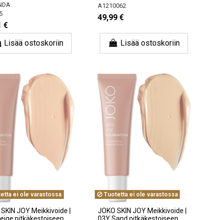
NDA
A1210062
5
49,99 €
1 €
Lisää ostoskoriin
Lisää ostoskoriin
etta ei ole varastossa
Tuotetta ei ole varastossa
SKIN JOY Meikkivoide |
JOKO SKIN JOY Meikkivoide |
eige pitkäkestoiseen,
03Y Sand pitkäkestoiseen,