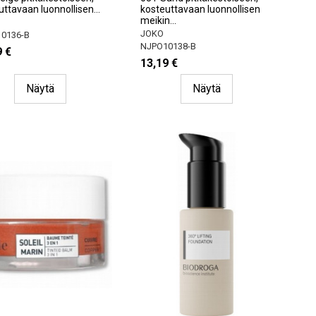
ttavaan luonnollisen...
kosteuttavaan luonnollisen
meikin...
JOKO
0136-B
NJPO10138-B
9 €
13,19 €
Näytä
Näytä