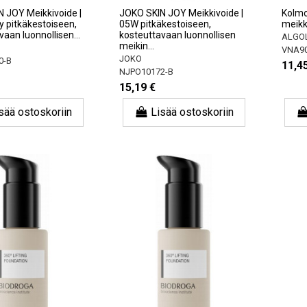
 JOY Meikkivoide |
JOKO SKIN JOY Meikkivoide |
Kolmo
 pitkäkestoiseen,
05W pitkäkestoiseen,
meikk
aan luonnollisen...
kosteuttavaan luonnollisen
ALGO
meikin...
VNA9
JOKO
0-B
11,4
NJPO10172-B
15,19 €
sää ostoskoriin
Lisää ostoskoriin