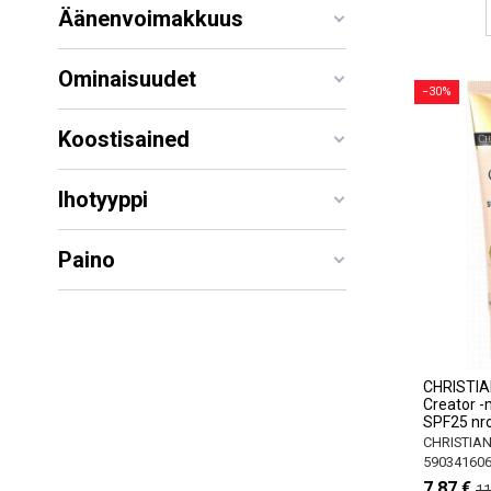
Äänenvoimakkuus
Ominaisuudet
−30%
Koostisained
Ihotyyppi
Paino
CHRISTIA
Creator -
SPF25 nro
CHRISTIA
59034160
7,87 €
11