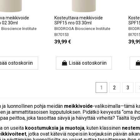
va meikkivoide
Kosteuttava meikkivoide
Koste
o 02 30ml
SPF15 nro 03 30ml
SPF15
ioscience Institute
BIODROGA Bioscience Institute
BIODRO
BI70153
BI701
39,99 €
39,9
sää ostoskoriin
Lisää ostoskoriin
1
2
3
 ja luonnollinen pohja meidän
meikkivoide
-valikoimalla—tämä ka
en ja ammattitasoisen lopputuloksen. Pidätkö kevyestä “oma iho,
 peittoa, joka tasoittaa sävyä ja häivyttää virheitä? Täältä löydät
a on useita
koostumuksia ja muotoja
, kuten klassinen
nestem
ikkivoiteet
, jotka ovat käteviä nopeisiin korjauksiin päivän ai
tä ja näyttämään luonnollisilta: ne voivat auttaa tasoittamaan iho