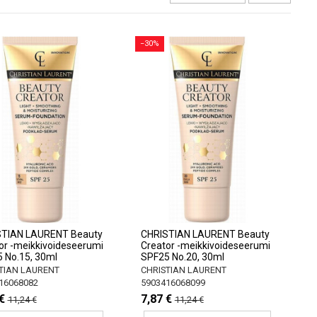
−30%
STIAN LAURENT Beauty
CHRISTIAN LAURENT Beauty
or -meikkivoideseerumi
Creator -meikkivoideseerumi
 No.15, 30ml
SPF25 No.20, 30ml
TIAN LAURENT
CHRISTIAN LAURENT
16068082
5903416068099
€
7,87 €
11,24 €
11,24 €