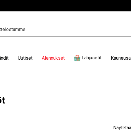
Lahjasetit
ändit
Uutiset
Alennukset
Kauneusal
öt
Näytetää