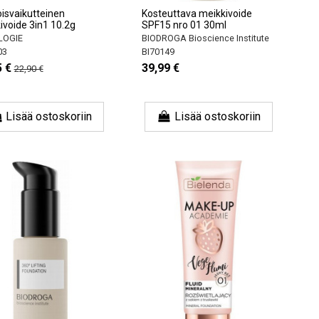
isvaikutteinen
Kosteuttava meikkivoide
ivoide 3in1 10.2g
SPF15 nro 01 30ml
LOGIE
BIODROGA Bioscience Institute
03
BI70149
5 €
39,99 €
22,90 €
Lisää ostoskoriin
Lisää ostoskoriin