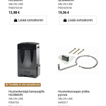
HIUSIMURI
SILMÄIMURI
SALON LINE
SALON LINE
P000754-00
P001659-00
13,88 €
19,06 €
Lisää ostoskoriin
Lisää ostoskoriin
Tuotetta ei ole varastossa
Hiustenkerääjä kampaajille
Hiustenkuivaajan pidike,
HIUSIMURI
pyöreä
SALON LINE
SALON LINE
P000754
0440317