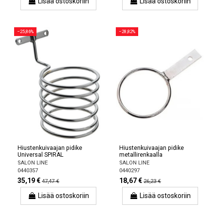
Lisää ostoskoriin
Lisää ostoskoriin
−25,86%
−28,82%
Hiustenkuivaajan pidike
Hiustenkuivaajan pidike
Universal SPIRAL
metallirenkaalla
SALON LINE
SALON LINE
0440357
0440297
35,19 €
18,67 €
47,47 €
26,23 €
Lisää ostoskoriin
Lisää ostoskoriin