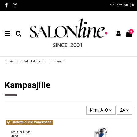
Toivelista (
0
)
0
Etusivulle
Salonkilaitteet
Kampaajille
Kampaajille
Nimi, A-Ö
24
Tuotetta ei ole varastossa
SALON LINE
4805