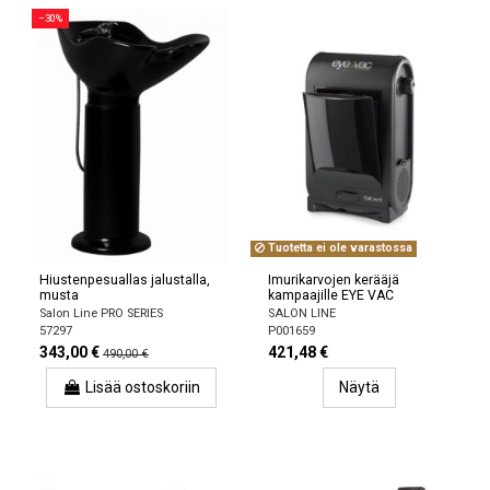
−30%
Tuotetta ei ole varastossa
Hiustenpesuallas jalustalla,
Imurikarvojen kerääjä
musta
kampaajille EYE VAC
Salon Line PRO SERIES
SALON LINE
57297
P001659
343,00 €
421,48 €
490,00 €
Lisää ostoskoriin
Näytä