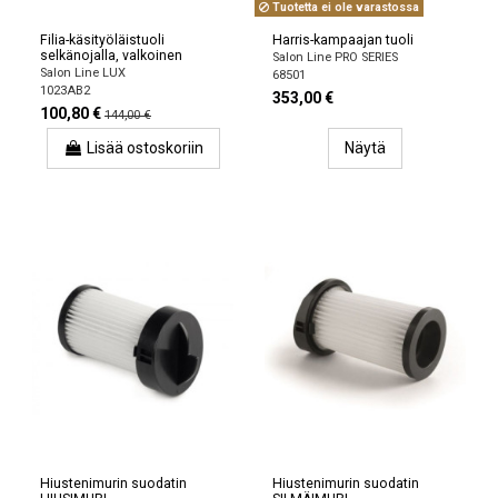
Tuotetta ei ole varastossa
Filia-käsityöläistuoli
Harris-kampaajan tuoli
selkänojalla, valkoinen
Salon Line PRO SERIES
Salon Line LUX
68501
1023AB2
353,00 €
100,80 €
144,00 €
Lisää ostoskoriin
Näytä
Hiustenimurin suodatin
Hiustenimurin suodatin