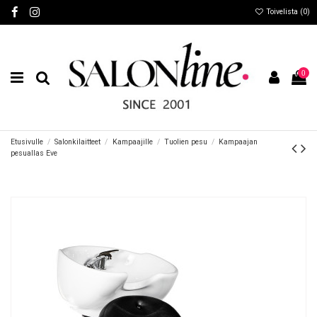
Toivelista (
0
)
0
Etusivulle
Salonkilaitteet
Kampaajille
Tuolien pesu
Kampaajan
pesuallas Eve