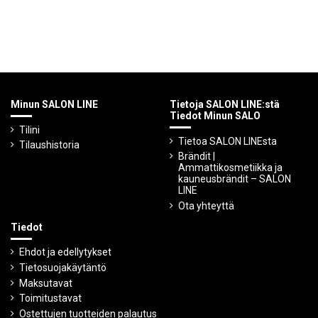
Minun SALON LINE
Tietoja SALON LINE:stä
Tiedot Minun SALO
Tilini
Tietoa SALON LINEsta
Tilaushistoria
Brändit |
Ammattikosmetiikka ja
kauneusbrändit – SALON
LINE
Ota yhteyttä
Tiedot
Ehdot ja edellytykset
Tietosuojakäytäntö
Maksutavat
Toimitustavat
Ostettujen tuotteiden palautus