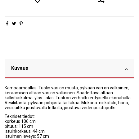
Kuvaus
Kampaamoallas. Tuolin väri on musta, pylvään väri on valkoinen,
keraamisen altaan väri on valkoinen. Säädettävä altaan
kallistuskulma: ylös - alas. Tuoli on verhoiltu erityisellä ekonahalla.
Vesiliitäntä: pylvään pohjasta tai takaa. Mukana: niskatuki, hana,
vesisuihku joustavalla letkulla, joustava vedenpoistoputki.
Tekniset tiedot:
korkeus 106 cm
pituus: 115 cm
istuinkorkeus: 44 cm
Istuimen leveys: 57 cm