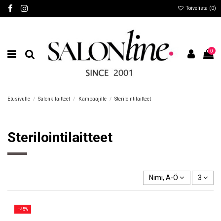
Toivelista (
0
)
0
Etusivulle
Salonkilaitteet
Kampaajille
Sterilointilaitteet
Sterilointilaitteet
Nimi, A-Ö
3
−45%