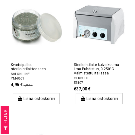
Kvartsipallot
Sterilointilaite kuiva kuuma
sterilointilaitteeseen
ilma Puhdistus, 0-250°C.
Valmistettu Italiassa
SALON LINE
CERIOTTI
YM-8661
E3107
4,95 €
9,00 €
637,00 €
Lisää ostoskoriin
Lisää ostoskoriin
R
F
I
L
T
E