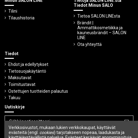
Minun SALON LINE
Tietoja SALON LINE:stä
Tiedot Minun SALO
Tilini
Tietoa SALON LINEsta
Tilaushistoria
Brändit |
Ammattikosmetiikka ja
kauneusbrändit – SALON
LINE
Ota yhteyttä
Tiedot
Ehdot ja edellytykset
Tietosuojakäytäntö
Maksutavat
Toimitustavat
Ostettujen tuotteiden palautus
Takuu
Uutiskirje
Verkkosivustot, mukaan lukien verkkokaupat, käyttävät
Voit peruuttaa tilauksen milloin tahansa.
evästeitä (engl.
cookies
) tarjotakseen nopeaa, laadukasta ja
käyttäjäystävällistä palvelua. Evästeet keräävät anonymisoituja