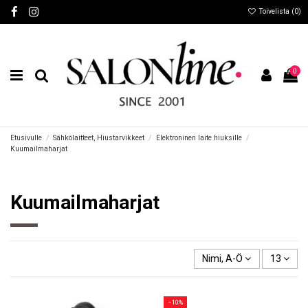
Toivelista (
0
)
0
Etusivulle
Sähkölaitteet, Hiustarvikkeet
Elektroninen laite hiuksille
Kuumailmaharjat
Kuumailmaharjat
Nimi, A-Ö
13
−10%