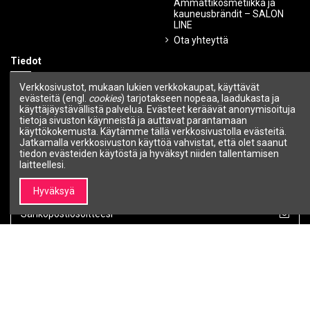
Ammattikosmetiikka ja
kauneusbrändit – SALON
LINE
Ota yhteyttä
Tiedot
Ehdot ja edellytykset
Verkkosivustot, mukaan lukien verkkokaupat, käyttävät
evästeitä (engl.
cookies
) tarjotakseen nopeaa, laadukasta ja
Tietosuojakäytäntö
käyttäjäystävällistä palvelua. Evästeet keräävät anonymisoituja
Maksutavat
tietoja sivuston käynneistä ja auttavat parantamaan
Toimitustavat
käyttökokemusta. Käytämme tällä verkkosivustolla evästeitä.
Jatkamalla verkkosivuston käyttöä vahvistat, että olet saanut
Ostettujen tuotteiden palautus
tiedon evästeiden käytöstä ja hyväksyt niiden tallentamisen
Takuu
laitteellesi.
Uutiskirje
Hyväksyä
Voit peruuttaa tilauksen milloin tahansa.
Seuraa meitä