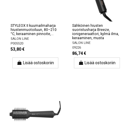
STYLEOX II kuumailmaharja
Sähköinen hiusten
hiustenmuotoiluun, 80–210
suoristusharja Breeze,
°C, keraaminen pinnoite,...
ionigeneraattori, kylmä ilma,
keraaminen, musta
SALON LINE
SALON LINE
P005520
09226
53,80 €
86,74 €
Lisää ostoskoriin
Lisää ostoskoriin