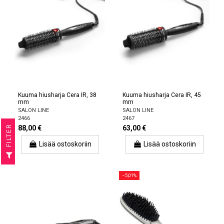
Kuuma hiusharja Cera IR, 38
Kuuma hiusharja Cera IR, 45
mm
mm
SALON LINE
SALON LINE
2466
2467
R
88,00 €
63,00 €
Lisää ostoskoriin
Lisää ostoskoriin
F
I
L
T
E
−5,01%