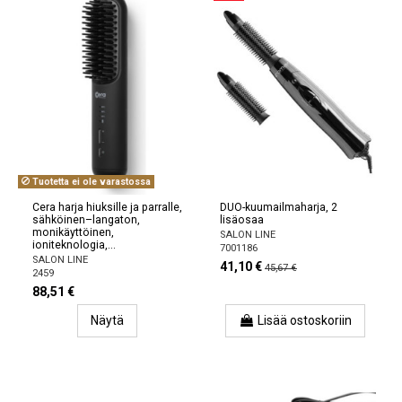
Tuotetta ei ole varastossa
Cera harja hiuksille ja parralle,
DUO-kuumailmaharja, 2
sähköinen–langaton,
lisäosaa
monikäyttöinen,
SALON LINE
ioniteknologia,...
7001186
SALON LINE
41,10 €
45,67 €
2459
88,51 €
Näytä
Lisää ostoskoriin