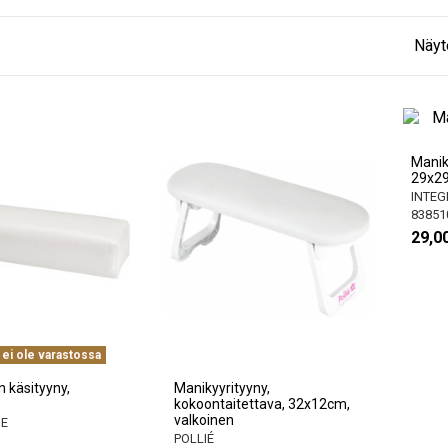
Näyt
Manik
29x2
INTEG
83851
29,0
 ei ole varastossa
n käsityyny,
Manikyyrityyny,
kokoontaitettava, 32x12cm,
valkoinen
NE
POLLIÉ