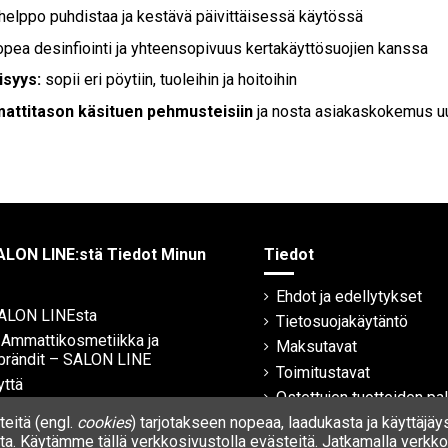
helppo puhdistaa ja kestävä päivittäisessä käytössä
pea desinfiointi ja yhteensopivuus kertakäyttösuojien kanssa
isyys:
sopii eri pöytiin, tuoleihin ja hoitoihin
attitason käsituen pehmusteisiin
ja nosta asiakaskokemus uu
ALON LINE:stä Tiedot Minun
Tiedot
Ehdot ja edellytykset
SALON LINEsta
Tietosuojakäytäntö
| Ammattikosmetiikka ja
Maksutavat
brändit – SALON LINE
Toimitustavat
yttä
Ostettujen tuotteiden pa
eitä (engl.
cookies
) tarjotakseen nopeaa, laadukasta ja käyttäjäy
Takuu
a. Käytämme tällä verkkosivustolla evästeitä. Jatkamalla verkkos