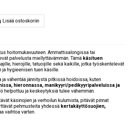
Lisää ostoskoriin
kutus hoitomukavuuteen. Ammattisalongissa tai
ekevät palvelusta miellyttävämmän. Tämä
käsituen
ille, hierojille, tatuoijille sekä kaikille, jotka työskentelevät
 ja hygieenisen tuen käsille.
a ja vähentää jännitystä pitkissä hoidoissa, kuten
ssa, hieronnassa, manikyyri/pedikyyripalveluissa ja
yö helpottuu ja keskeytyksiä tulee vähemmän.
t käsinojien ja verhoilun kulumista, pitävät pinnat
äyttävät pehmusteita yhdessä
kertakäyttösuojien,
 vaihtoa varten.