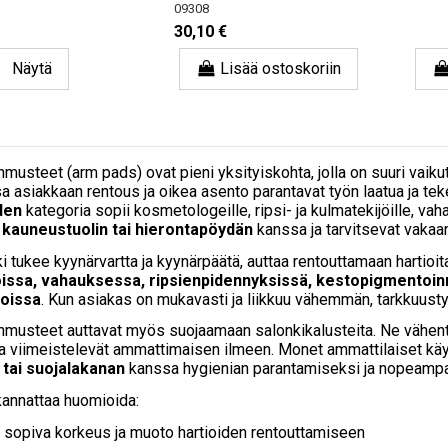
09308
30,10 €
Näytä
Lisää ostoskoriin
musteet (arm pads) ovat pieni yksityiskohta, jolla on suuri vai
a asiakkaan rentous ja oikea asento parantavat työn laatua ja t
den
kategoria sopii kosmetologeille, ripsi- ja kulmatekijöille, vahaaj
 kauneustuolin tai hierontapöydän
kanssa ja tarvitsevat vakaan
i tukee kyynärvartta ja kyynärpäätä, auttaa rentouttamaan hartioit
ssa, vahauksessa, ripsienpidennyksissä, kestopigmentoinni
doissa
. Kun asiakas on mukavasti ja liikkuu vähemmän, tarkkuust
musteet auttavat myös suojaamaan salonkikalusteita. Ne vähentävä
 ja viimeistelevät ammattimaisen ilmeen. Monet ammattilaiset k
tai suojalakanan
kanssa hygienian parantamiseksi ja nopeampaa
kannattaa huomioida:
sopiva korkeus ja muoto hartioiden rentouttamiseen