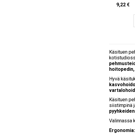
9,22 €
Käsituen peh
kotistudioss
pehmustei
hoitopedin,
Hyvä käsituk
kasvohoidoi
vartalohoi
Käsituen peh
siistimpinä
pyyhkeiden 
Valinnassa 
Ergonomia: