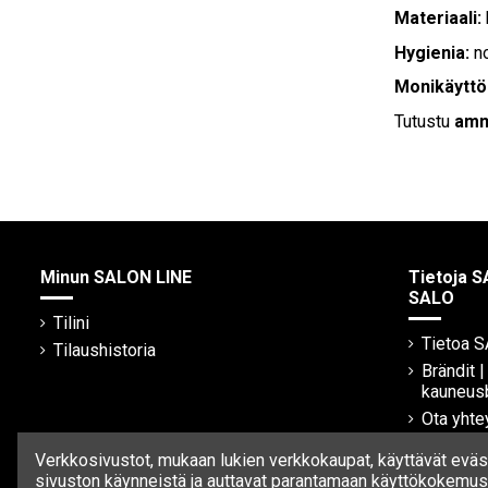
Materiaali:
Hygienia:
no
Monikäyttö
Tutustu
amm
Minun SALON LINE
Tietoja S
SALO
Tilini
Tietoa 
Tilaushistoria
Brändit 
kauneus
Ota yhte
Verkkosivustot, mukaan lukien verkkokaupat, käyttävät eväst
sivuston käynneistä ja auttavat parantamaan käyttökokemust