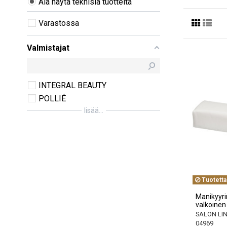
Älä näytä teknisiä tuotteita
Varastossa
Valmistajat
INTEGRAL BEAUTY
POLLIÉ
lisää...
Tuotetta
Manikyyri
valkoinen
SALON LI
04969