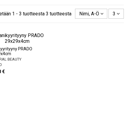
etään 1 - 3 tuotteesta 3 tuotteesta
Nimi, A-Ö
3
yyrityyny PRADO
9x4cm
RAL BEAUTY
0
0 €