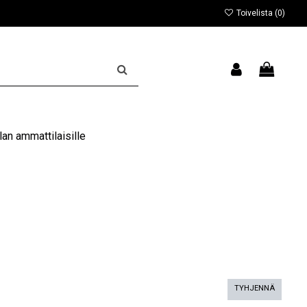
Toivelista (
0
)
an ammattilaisille
TYHJENNÄ