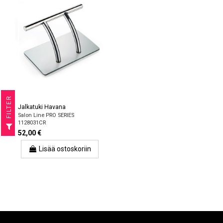
R
Jalkatuki Havana
Salon Line PRO SERIES
F
I
L
T
E
1128031CR
52,00 €
Lisää ostoskoriin