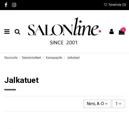
Toivelista (
0
)
0
Etusivulle
Salonkilaitteet
Kampaajille
Jalkatuet
Jalkatuet
Nimi, A-Ö
1