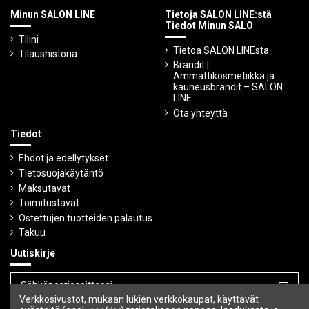
Minun SALON LINE
Tietoja SALON LINE:stä
Tiedot Minun SALO
Tilini
Tietoa SALON LINEsta
Tilaushistoria
Brändit |
Ammattikosmetiikka ja
kauneusbrändit – SALON
LINE
Ota yhteyttä
Tiedot
Ehdot ja edellytykset
Tietosuojakäytäntö
Maksutavat
Toimitustavat
Ostettujen tuotteiden palautus
Takuu
Uutiskirje
Verkkosivustot, mukaan lukien verkkokaupat, käyttävät