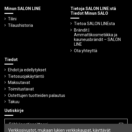
Minun SALON LINE
Tietoja SALON LINE:stä
Tiedot Minun SALO
Tilini
Tietoa SALON LINEsta
Tilaushistoria
Brändit |
Ammattikosmetiikka ja
kauneusbrändit – SALON
LINE
Ota yhteyttä
Tiedot
Ehdot ja edellytykset
Tietosuojakäytäntö
Maksutavat
Toimitustavat
Ostettujen tuotteiden palautus
Takuu
Uutiskirje
Verkkosivustot, mukaan lukien verkkokaupat, käyttävät