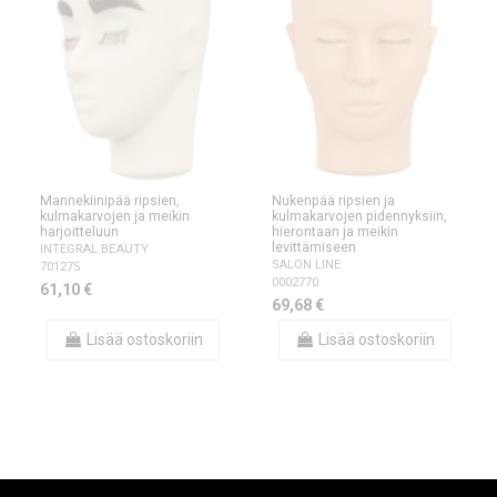
Mannekiinipää ripsien,
Nukenpää ripsien ja
kulmakarvojen ja meikin
kulmakarvojen pidennyksiin,
harjoitteluun
hierontaan ja meikin
levittämiseen
INTEGRAL BEAUTY
SALON LINE
701275
0002770
61,10 €
69,68 €
Lisää ostoskoriin
Lisää ostoskoriin