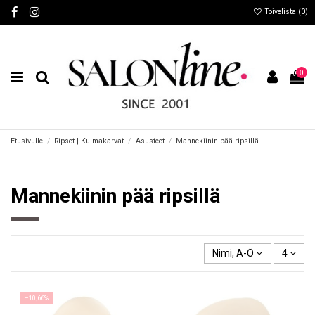
Toivelista (
0
)
0
Etusivulle
Ripset | Kulmakarvat
Asusteet
Mannekiinin pää ripsillä
Mannekiinin pää ripsillä
Nimi, A-Ö
4
−10,66%