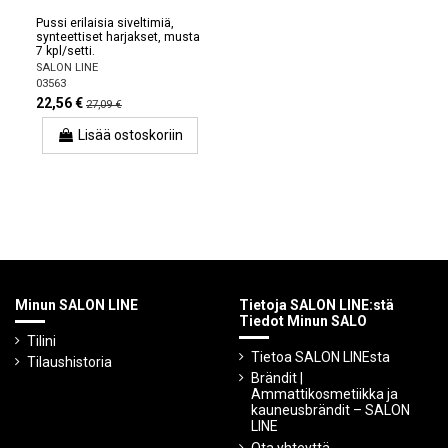
Pussi erilaisia ​​siveltimiä,
synteettiset harjakset, musta
7 kpl/setti.
SALON LINE
03563
22,56 €
27,09 €
Lisää ostoskoriin
Minun SALON LINE
Tietoja SALON LINE:stä
Tiedot Minun SALO
Tilini
Tietoa SALON LINEsta
Tilaushistoria
Brändit |
Ammattikosmetiikka ja
kauneusbrändit – SALON
LINE