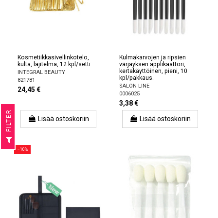
Kosmetiikkasivellinkotelo,
Kulmakarvojen ja ripsien
kulta, lajitelma, 12 kpl/setti
värjäyksen applikaattori,
kertakäyttöinen, pieni, 10
INTEGRAL BEAUTY
kpl/pakkaus.
821781
SALON LINE
24,45 €
0006025
3,38 €
R
Lisää ostoskoriin
Lisää ostoskoriin
F
I
L
T
E
−10%