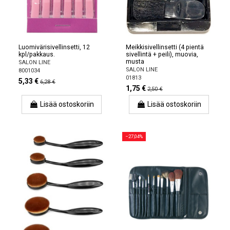
Luomivärisivellinsetti, 12
Meikkisivellinsetti (4 pientä
kpl/pakkaus.
sivellintä + peili), muovia,
musta
SALON LINE
SALON LINE
8001034
01813
5,33 €
6,28 €
1,75 €
2,50 €
Lisää ostoskoriin
Lisää ostoskoriin
−27,04%