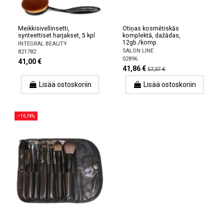
Meikkisivellinsetti,
Otiņas kosmētiskās
synteettiset harjakset, 5 kpl
komplektā, dažādas,
12gb./komp.
INTEGRAL BEAUTY
SALON LINE
821782
02896
41,00 €
41,86 €
57,37 €
Lisää ostoskoriin
Lisää ostoskoriin
−16,74%