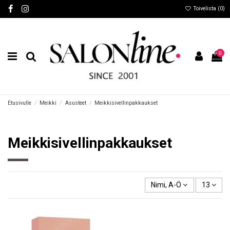
Toivelista (
0
)
0
Etusivulle
Meikki
Asusteet
Meikkisivellinpakkaukset
Meikkisivellinpakkaukset
Nimi, A-Ö
13