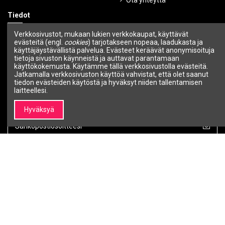
Ota yhteyttä
Tiedot
Ehdot ja edellytykset
Verkkosivustot, mukaan lukien verkkokaupat, käyttävät
evästeitä (engl.
cookies
) tarjotakseen nopeaa, laadukasta ja
Tietosuojakäytäntö
käyttäjäystävällistä palvelua. Evästeet keräävät anonymisoituja
Maksutavat
tietoja sivuston käynneistä ja auttavat parantamaan
Toimitustavat
käyttökokemusta. Käytämme tällä verkkosivustolla evästeitä.
Jatkamalla verkkosivuston käyttöä vahvistat, että olet saanut
Ostettujen tuotteiden palautus
tiedon evästeiden käytöstä ja hyväksyt niiden tallentamisen
Takuu
laitteellesi.
Uutiskirje
Hyväksyä
Voit peruuttaa tilauksen milloin tahansa.
Seuraa meitä