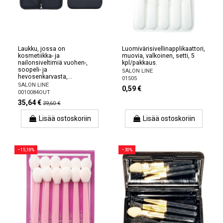
Laukku, jossa on
Luomivärisivellinapplikaattori,
kosmetiikka- ja
muovia, valkoinen, setti, 5
nailonsiveltimiä vuohen-,
kpl/pakkaus.
soopeli- ja
SALON LINE
hevosenkarvasta,...
01505
SALON LINE
0,59 €
0010084OUT
35,64 €
39,60 €
Lisää ostoskoriin
Lisää ostoskoriin
−15,18%
−30%