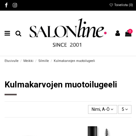
Toivelista (
0
)
0
Etusivulle
Meikki
Silmille
Kulmakarvojen muotoilugeeli
Kulmakarvojen muotoilugeeli
Nimi, A-Ö
5