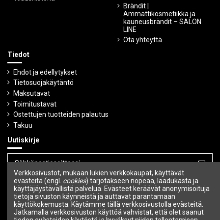
Brändit |
Ammattikosmetiikka ja
kauneusbrändit – SALON
LINE
Ota yhteyttä
Tiedot
Ehdot ja edellytykset
Tietosuojakäytäntö
Maksutavat
Toimitustavat
Ostettujen tuotteiden palautus
Takuu
Uutiskirje
Verkkosivustot, mukaan lukien verkkokaupat, käyttävät
Voit peruuttaa tilauksen milloin tahansa.
evästeitä (engl.
cookies
) tarjotakseen nopeaa, laadukasta ja
käyttäjäystävällistä palvelua. Evästeet keräävät anonymisoituja
tietoja sivuston käynneistä ja auttavat parantamaan
Seuraa meitä
käyttökokemusta. Käytämme tällä verkkosivustolla evästeitä.
Jatkamalla verkkosivuston käyttöä vahvistat, että olet saanut
tiedon evästeiden käytöstä ja hyväksyt niiden tallentamisen