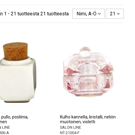
n 1 - 21 tuotteesta 21 tuotteesta
Nimi, A-Ö
21
 pullo, posliinia,
Kulho kannella, kristalli, neliön
inen
muotoinen, violetti
 LINE
SALON LINE
006-A
NT-21004-F