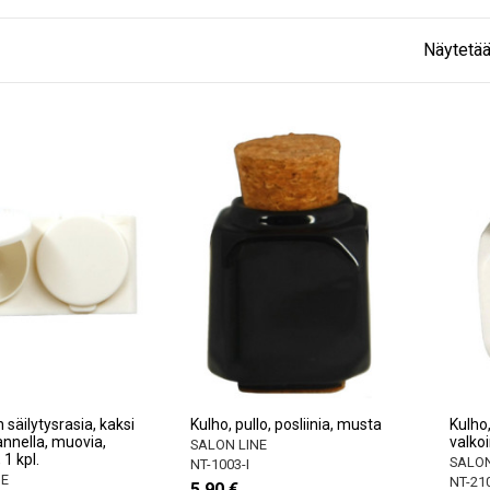
Näytetää
 säilytysrasia, kaksi
Kulho, pullo, posliinia, musta
Kulho,
annella, muovia,
valko
SALON LINE
 1 kpl.
SALON
NT-1003-I
NE
NT-21
5,90 €