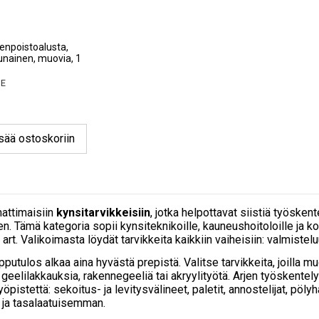
npoistoalusta,
nainen, muovia, 1
NE
sää ostoskoriin
attimaisiin
kynsitarvikkeisiin
, jotka helpottavat siistiä työsken
n. Tämä kategoria sopii kynsiteknikoille, kauneushoitoloille ja ko
 art. Valikoimasta löydät tarvikkeita kaikkiin vaiheisiin: valmistelu
putulos alkaa aina hyvästä prepistä. Valitse tarvikkeita, joilla muo
n geelilakkauksia, rakennegeeliä tai akryylityötä. Arjen työskentel
öpistettä: sekoitus- ja levitysvälineet, paletit, annostelijat, pöly
a tasalaatuisemman.