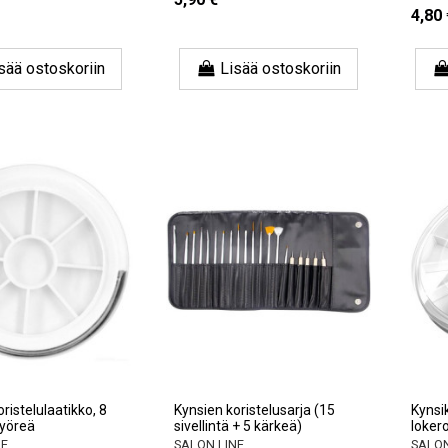
4,80 
sää ostoskoriin
Lisää ostoskoriin
ristelulaatikko, 8
Kynsien koristelusarja (15
Kynsik
pyöreä
sivellintä + 5 kärkeä)
loker
NE
SALON LINE
SALON