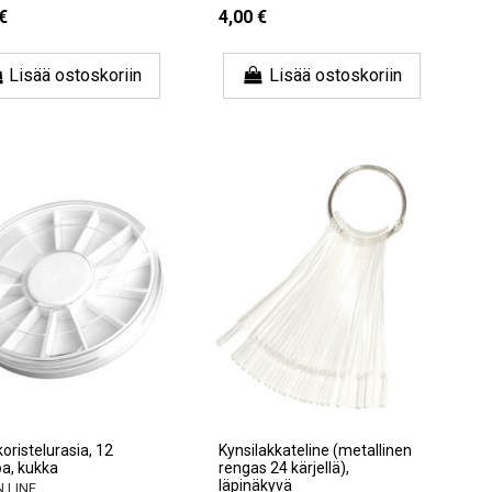
€
4,00 €
Lisää ostoskoriin
Lisää ostoskoriin
oristelurasia, 12
Kynsilakkateline (metallinen
oa, kukka
rengas 24 kärjellä),
läpinäkyvä
 LINE