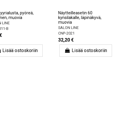
yyrialusta, pyöreä,
Näytteilleasetin 60
inen, muovia
kynsilakalle, läpinäkyvä,
muovia
 LINE
SALON LINE
011-B
CNP-2021
€
32,20 €
Lisää ostoskoriin
Lisää ostoskoriin