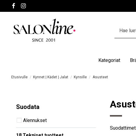
Kategoriat
Br
Etusivulle
Kynnet | Kädet | Jalat
Kynsille
Asusteet
Asust
Suodata
Alennukset
Suodattimet
18 Tekniset tuotteet