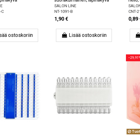
NE
SALON LINE
SALON
-C
NT-1091-B
CNT-2
1,90 €
0,89 
sää ostoskoriin
Lisää ostoskoriin
−29,91
Tuot