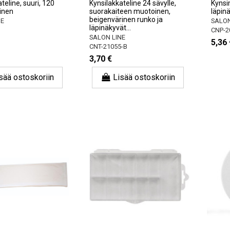
teline, suuri, 120
Kynsilakkateline 24 sävylle,
Kynsim
ninen
suorakaiteen muotoinen,
läpin
beigenvärinen runko ja
NE
SALON
läpinäkyvät...
CNP-2
SALON LINE
5,36 
CNT-21055-B
3,70 €
sää ostoskoriin
Lisää ostoskoriin