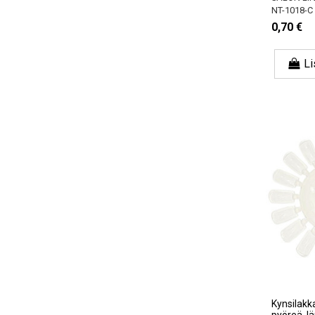
NT-1018-C
0,70 €
Li
Kynsilakka
pyöreä, l