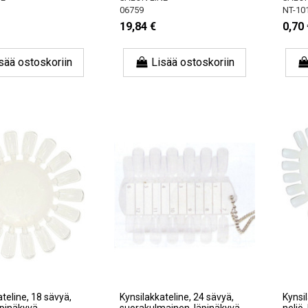
06759
NT-10
19,84 €
0,70 
sää ostoskoriin
Lisää ostoskoriin
teline, 18 sävyä,
Kynsilakkateline, 24 sävyä,
Kynsil
äpinäkyvä
suorakulmainen, läpinäkyvä
neliö,