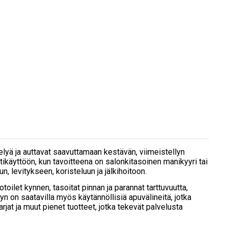
telyä ja auttavat saavuttamaan kestävän, viimeistellyn
tikäyttöön, kun tavoitteena on salonkitasoinen manikyyri tai
un, levitykseen, koristeluun ja jälkihoitoon.
toilet kynnen, tasoitat pinnan ja parannat tarttuvuutta,
yyn on saatavilla myös käytännöllisiä apuvälineitä, jotka
harjat ja muut pienet tuotteet, jotka tekevät palvelusta