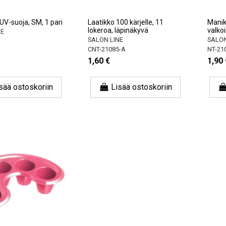
UV-suoja, SM, 1 pari
Laatikko 100 kärjelle, 11
Manik
lokeroa, läpinäkyvä
valko
NE
SALON LINE
SALON
CNT-21085-A
NT-21
1,60 €
1,90 
sää ostoskoriin
Lisää ostoskoriin