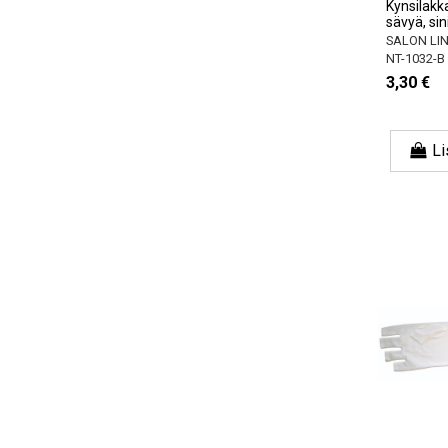
Kynsilakka
sävyä, si
SALON LI
NT-1032-B
3,30 €
Li