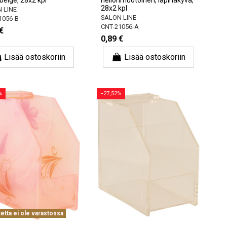
28x2 kpl
 LINE
SALON LINE
1056-B
CNT-21056-A
€
0,89 €
Lisää ostoskoriin
Lisää ostoskoriin
%
−27,52%
etta ei ole varastossa