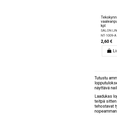
Tekokynne
vaaleanpu
kpl.
SALON LI
NT-1009-A
2,60 €
Li
Tutustu amm
lopputulokse
näyttävä nail
Laadukas lop
teitpä sitte
tehostavat ty
nopeamman j