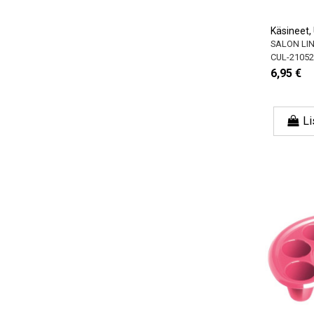
Käsineet, 
SALON LI
CUL-21052
6,95 €
Li