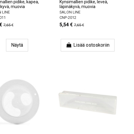
allien pidike, kapea,
Kynsimallien pidike, leveä,
äkyvä, muovia
läpinäkyvä, muovia
 LINE
SALON LINE
011
CNP-2012
€
5,54 €
7,65 €
7,65 €
Näytä
Lisää ostoskoriin