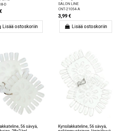
SALON LINE
18-D
CNT-21054-A
€
3,99 €
Lisää ostoskoriin
Lisää ostoskoriin
akkateline, 56 sävyä,
Kynsilakkateline, 56 sävyä,
 beige, 28x2 kpl
neliönmuotoinen, läpinäkyvä,