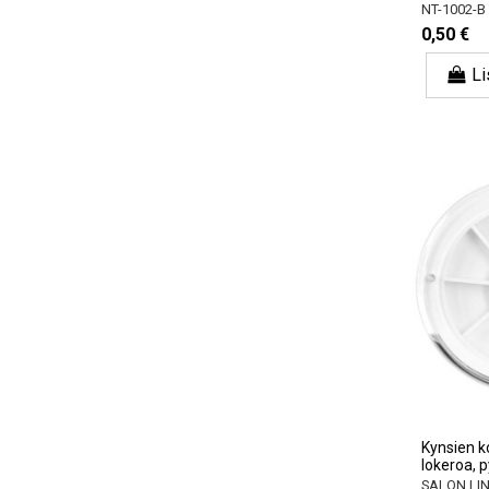
NT-1002-B
0,50 €
Li
Kynsien ko
lokeroa, 
SALON LI