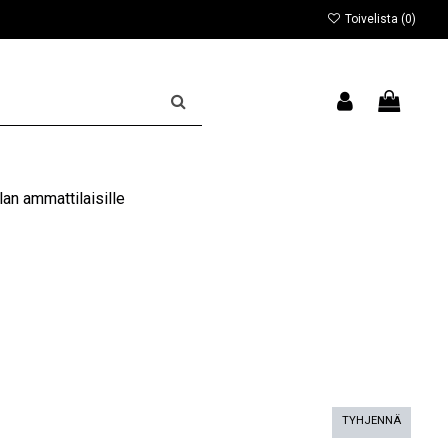
Toivelista (
0
)
an ammattilaisille
TYHJENNÄ