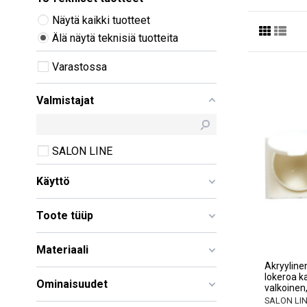
Näytä kaikki tuotteet
Älä näytä teknisiä tuotteita
Varastossa
Valmistajat
SALON LINE
Käyttö
Toote tüüp
Materiaali
Akryylinen
lokeroa k
Ominaisuudet
valkoinen,
SALON LI