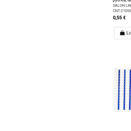
SALON LI
CNT-21053
0,55 €
Li