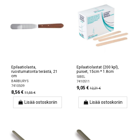
Epilaatiolasta,
Epilaatiolastat (200 kpl),
ruostumatonta terästä, 21
puiset, 15cm * 1.8cm
cm
SIBEL
BARBURYS
7410511
7410509
9,05 €
12,21 €
8,56 €
11,55 €
Lisää ostoskoriin
Lisää ostoskoriin