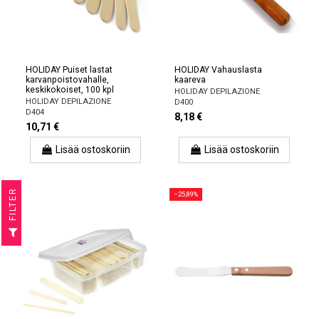
HOLIDAY Puiset lastat
HOLIDAY Vahauslasta
karvanpoistovahalle,
kaareva
keskikokoiset, 100 kpl
HOLIDAY DEPILAZIONE
HOLIDAY DEPILAZIONE
D400
D404
8,18 €
10,71 €
Lisää ostoskoriin
Lisää ostoskoriin
R
−25,89%
F
I
L
T
E