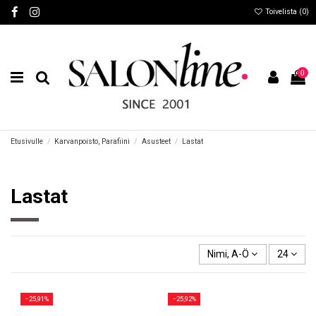
Toivelista (
0
)
0
Etusivulle
Karvanpoisto, Parafiini
Asusteet
Lastat
Lastat
Nimi, A-Ö
24
−25,91%
−25,92%