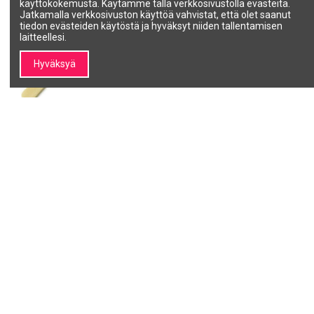
käyttökokemusta. Käytämme tällä verkkosivustolla evästeitä.
Jatkamalla verkkosivuston käyttöä vahvistat, että olet saanut
tiedon evästeiden käytöstä ja hyväksyt niiden tallentamisen
laitteellesi.
Hyväksyä
Lasta, puinen, 26 cm, 1 kpl.
Lasta 13,5 cm, 1 kpl.
SALON LINE
Salon Line LUX
7400100
20004
7,72 €
0,40 €
10,46 €
0,80 €
Lisää ostoskoriin
Lisää ostoskoriin
1
2