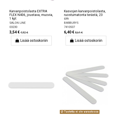
Karvanpoistolasta EXTRA
Kasvojen karvanpoistolasta,
FLEX N406, joustava, muovia,
ruostumatonta terästä, 23
1 kpl.
cm
SALON LINE
BARBURYS
03230
7410507
3,54 €
6,40 €
4,92 €
8,64 €
Lisää ostoskoriin
Lisää ostoskoriin
Tuotetta ei ole varastossa