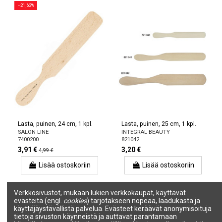
−21,63%
Lasta, puinen, 24 cm, 1 kpl.
Lasta, puinen, 25 cm, 1 kpl.
SALON LINE
INTEGRAL BEAUTY
7400200
821042
3,91 €
3,20 €
4,99 €
Lisää ostoskoriin
Lisää ostoskoriin
Verkkosivustot, mukaan lukien verkkokaupat, käyttävät
−26,24%
−50%
evästeitä (engl.
cookies
) tarjotakseen nopeaa, laadukasta ja
käyttäjäystävällistä palvelua. Evästeet keräävät anonymisoituja
tietoja sivuston käynneistä ja auttavat parantamaan