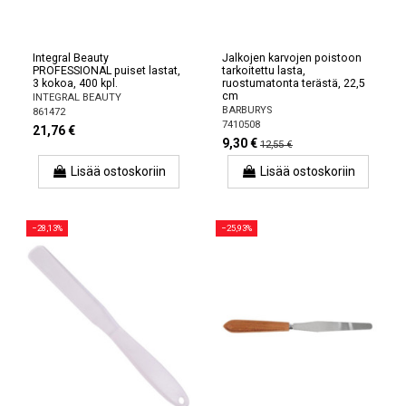
Integral Beauty
Jalkojen karvojen poistoon
PROFESSIONAL puiset lastat,
tarkoitettu lasta,
3 kokoa, 400 kpl.
ruostumatonta terästä, 22,5
cm
INTEGRAL BEAUTY
BARBURYS
861472
7410508
21,76 €
9,30 €
12,55 €
Lisää ostoskoriin
Lisää ostoskoriin
−28,13%
−25,93%