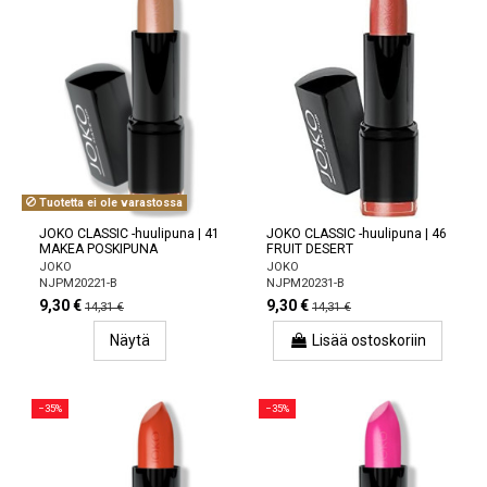
Tuotetta ei ole varastossa
JOKO CLASSIC -huulipuna | 41
JOKO CLASSIC -huulipuna | 46
MAKEA POSKIPUNA
FRUIT DESERT
JOKO
JOKO
NJPM20221-B
NJPM20231-B
9,30 €
9,30 €
14,31 €
14,31 €
Näytä
Lisää ostoskoriin
−35%
−35%