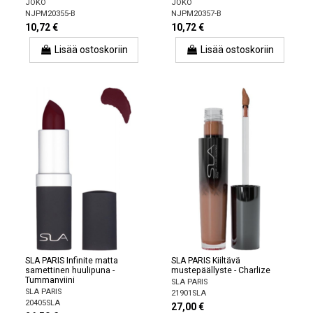
JOKO
JOKO
NJPM20355-B
NJPM20357-B
10,72 €
10,72 €
Lisää ostoskoriin
Lisää ostoskoriin
SLA PARIS Infinite matta
SLA PARIS Kiiltävä
samettinen huulipuna -
mustepäällyste - Charlize
Tummanviini
SLA PARIS
SLA PARIS
21901SLA
20405SLA
27,00 €