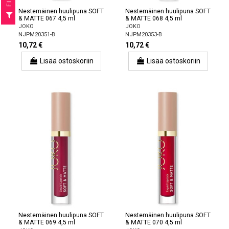
F
I
L
T
E
Nestemäinen huulipuna SOFT
Nestemäinen huulipuna SOFT
& MATTE 067 4,5 ml
& MATTE 068 4,5 ml
JOKO
JOKO
NJPM20351-B
NJPM20353-B
10,72 €
10,72 €
Lisää ostoskoriin
Lisää ostoskoriin
Nestemäinen huulipuna SOFT
Nestemäinen huulipuna SOFT
& MATTE 069 4,5 ml
& MATTE 070 4,5 ml