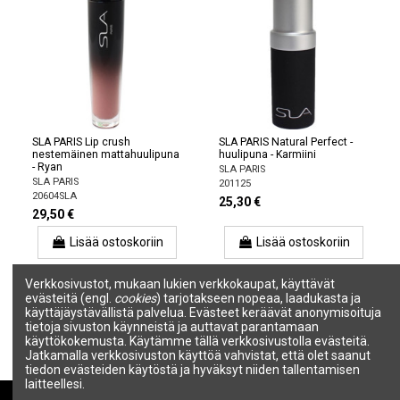
SLA PARIS Lip crush
SLA PARIS Natural Perfect -
nestemäinen mattahuulipuna
huulipuna - Karmiini
- Ryan
SLA PARIS
SLA PARIS
201125
20604SLA
25,30 €
29,50 €
Lisää ostoskoriin
Lisää ostoskoriin
Verkkosivustot, mukaan lukien verkkokaupat, käyttävät
evästeitä (engl.
cookies
) tarjotakseen nopeaa, laadukasta ja
1
2
käyttäjäystävällistä palvelua. Evästeet keräävät anonymisoituja
tietoja sivuston käynneistä ja auttavat parantamaan
käyttökokemusta. Käytämme tällä verkkosivustolla evästeitä.
Jatkamalla verkkosivuston käyttöä vahvistat, että olet saanut
tiedon evästeiden käytöstä ja hyväksyt niiden tallentamisen
laitteellesi.