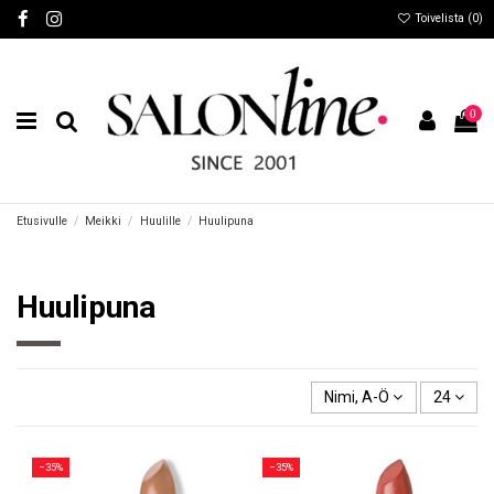
Toivelista (
0
)
0
Etusivulle
Meikki
Huulille
Huulipuna
Huulipuna
Nimi, A-Ö
24
−35%
−35%