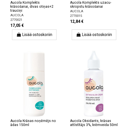
Aucola Komplekts
Aucola Komplekts uzacu-
krāsošanai, divas otiņas+2
skropstu krāsošanai
trauciņi
AUCOLA
AUCOLA
2770015
2770021
12,84 €
17,05 €
Lisää ostoskoriin
Lisää ostoskoriin
Aucola Krāsas noņēmējs no
Aucola Oksidants, krāsas
ādas 150ml
attīstītājs 3%, krēmveida 50ml