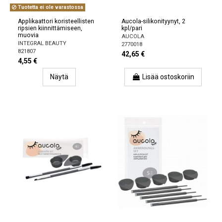
Tuotetta ei ole varastossa
Applikaattori koristeellisten
Aucola-silikonityynyt, 2
ripsien kiinnittämiseen,
kpl/pari
muovia
AUCOLA
INTEGRAL BEAUTY
2770018
821807
42,65 €
4,55 €
Näytä
Lisää ostoskoriin