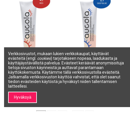
Verkkosivustot, mukaan lukien verkkokaupat, käyttävät
evästeitä (engl.
cookies
) tarjotakseen nopeaa, laadukasta ja
käyttäjäystävällistä palvelua. Evästeet keräävät anonymisoituja
Aucola Uzacu, skropstu
Aucola Uzacu, skropstu
tietoja sivuston käynneistä ja auttavat parantamaan
krāsa sarkana, 4.1 15ml
krāsa tumši zila, 2.1 15ml
käyttökokemusta. Käytämme tällä verkkosivustolla evästeitä.
AUCOLA
AUCOLA
Jatkamalla verkkosivuston käyttöä vahvistat, että olet saanut
2770007
2770003
tiedon evästeiden käytöstä ja hyväksyt niiden tallentamisen
12,84 €
12,84 €
laitteellesi.
Lisää ostoskoriin
Lisää ostoskoriin
Hyväksyä
1
2
3
…
12