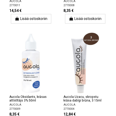
AUCOLA
AUCOLA
2770011
2770008
14,54 €
8,35 €
Lisää ostoskoriin
Lisää ostoskoriin
Aucola Oksidants, krāsas
Aucola Uzacu, skropstu
attīstītājs 3% 50ml
krāsa dabīgi brūna, 3 15ml
AUCOLA
AUCOLA
2770009
2770004
8,35 €
12,84 €