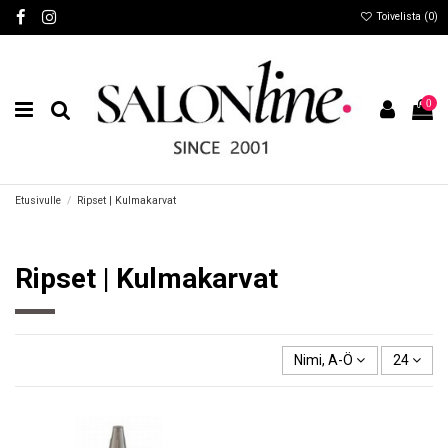
Toivelista (
0
)
0
Etusivulle
Ripset | Kulmakarvat
Ripset | Kulmakarvat
Nimi, A-Ö
24