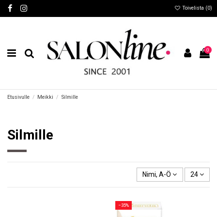
Toivelista (
0
)
0
Etusivulle
Meikki
Silmille
Silmille
Nimi, A-Ö
24
−35%