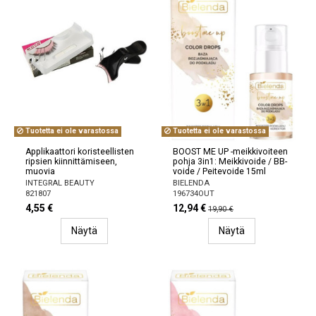
Tuotetta ei ole varastossa
Tuotetta ei ole varastossa
Applikaattori koristeellisten
BOOST ME UP -meikkivoiteen
ripsien kiinnittämiseen,
pohja 3in1: Meikkivoide / BB-
muovia
voide / Peitevoide 15ml
INTEGRAL BEAUTY
BIELENDA
821807
196734OUT
4,55 €
12,94 €
19,90 €
Näytä
Näytä