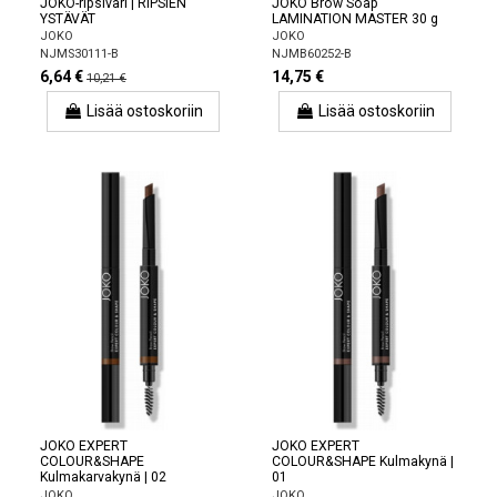
JOKO-ripsiväri | RIPSIEN
JOKO Brow Soap
YSTÄVÄT
LAMINATION MASTER 30 g
JOKO
JOKO
NJMS30111-B
NJMB60252-B
6,64 €
14,75 €
10,21 €
Lisää ostoskoriin
Lisää ostoskoriin
JOKO EXPERT
JOKO EXPERT
COLOUR&SHAPE
COLOUR&SHAPE Kulmakynä |
Kulmakarvakynä | 02
01
JOKO
JOKO