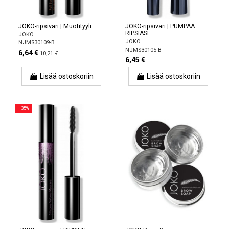
JOKO-ripsiväri | Muotityyli
JOKO-ripsiväri | PUMPAA
RIPSIÄSI
JOKO
JOKO
NJMS30109-B
NJMS30105-B
6,64 €
10,21 €
6,45 €
Lisää ostoskoriin
Lisää ostoskoriin
−35%