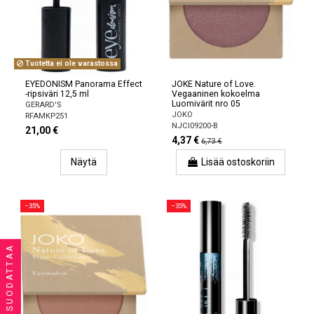
Tuotetta ei ole varastossa
EYEDONISM Panorama Effect
JOKE Nature of Love.
-ripsiväri 12,5 ml
Vegaaninen kokoelma
Luomivärit nro 05
GERARD'S
JOKO
RFAMKP251
NJCI09200-B
21,00 €
4,37 €
6,73 €
Näytä
Lisää ostoskoriin
−35%
−35%
SUODATTAA