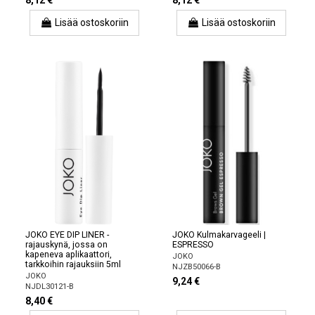
8,12 €
8,12 €
Lisää ostoskoriin
Lisää ostoskoriin
JOKO EYE DIP LINER -
JOKO Kulmakarvageeli |
rajauskynä, jossa on
ESPRESSO
kapeneva aplikaattori,
JOKO
tarkkoihin rajauksiin 5ml
NJZB50066-B
JOKO
9,24 €
NJDL30121-B
8,40 €