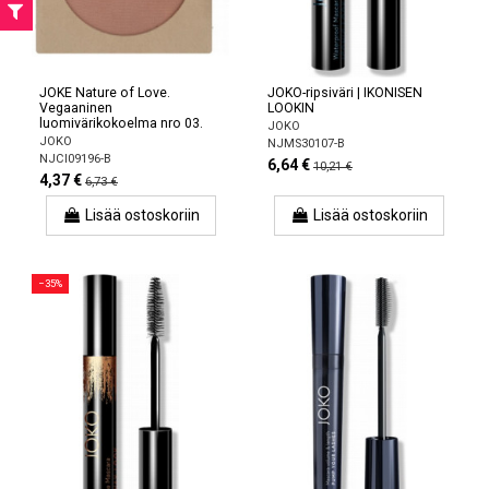
JOKE Nature of Love.
JOKO-ripsiväri | IKONISEN
Vegaaninen
LOOKIN
luomivärikokoelma nro 03.
JOKO
JOKO
NJMS30107-B
NJCI09196-B
6,64 €
10,21 €
4,37 €
6,73 €
Lisää ostoskoriin
Lisää ostoskoriin
−35%