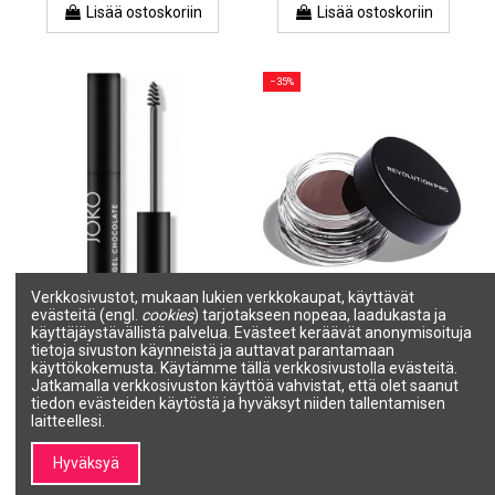
Lisää ostoskoriin
Lisää ostoskoriin
−35%
Verkkosivustot, mukaan lukien verkkokaupat, käyttävät
evästeitä (engl.
cookies
) tarjotakseen nopeaa, laadukasta ja
käyttäjäystävällistä palvelua. Evästeet keräävät anonymisoituja
JOKO Kulmakarvageeli |
JOKO Kulmakarvapomade |
tietoja sivuston käynneistä ja auttavat parantamaan
SUKLAA
SUKLAA
käyttökokemusta. Käytämme tällä verkkosivustolla evästeitä.
JOKO
JOKO
Jatkamalla verkkosivuston käyttöä vahvistat, että olet saanut
NJZB50068-B
NJPB50054-B
tiedon evästeiden käytöstä ja hyväksyt niiden tallentamisen
9,24 €
10,95 €
laitteellesi.
16,85 €
Lisää ostoskoriin
Lisää ostoskoriin
Hyväksyä