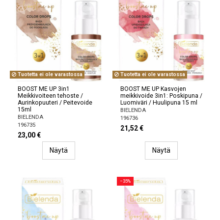
Tuotetta ei ole varastossa
Tuotetta ei ole varastossa
BOOST ME UP 3in1
BOOST ME UP Kasvojen
Meikkivoiteen tehoste /
meikkivoide 3in1: Poskipuna /
Aurinkopuuteri / Peitevoide
Luomiväri / Huulipuna 15 ml
15ml
BIELENDA
BIELENDA
196736
196735
21,52 €
23,00 €
Näytä
Näytä
−35%