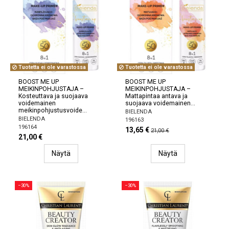
Tuotetta ei ole varastossa
Tuotetta ei ole varastossa
BOOST ME UP
BOOST ME UP
MEIKINPOHJUSTAJA –
MEIKINPOHJUSTAJA –
Kosteuttava ja suojaava
Mattapintaa antava ja
voidemainen
suojaava voidemainen...
meikinpohjustusvoide...
BIELENDA
BIELENDA
196163
196164
13,65 €
21,00 €
21,00 €
Näytä
Näytä
−30%
−30%