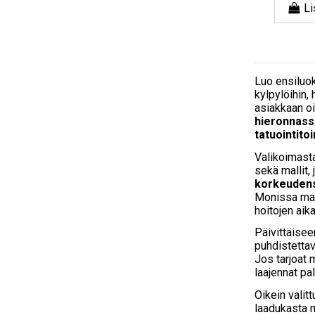
Li
Luo ensiluo
kylpylöihin, 
asiakkaan oi
hieronnass
tatuointito
Valikoimasta
sekä mallit,
korkeuden
Monissa mal
hoitojen aik
Päivittäisee
puhdistettav
Jos tarjoat 
laajennat pa
Oikein valit
laadukasta m