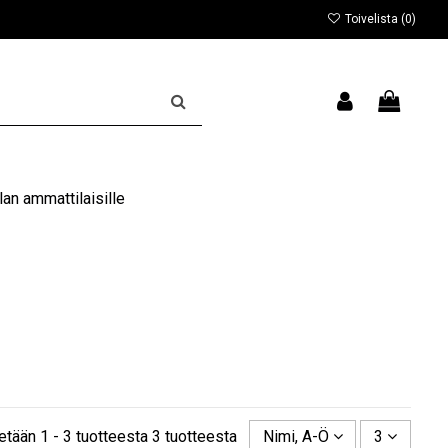
Toivelista (
0
)
an ammattilaisille
etään 1 - 3 tuotteesta 3 tuotteesta
Nimi, A-Ö
3