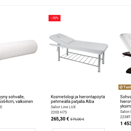
−30%
Tuot
yyny sohvalle,
Kosmetologi ja hierontapöytä
Sohva 
5x64cm, valkoinen
pehmeällä patjalla Alba
hieron
yksim
NE
Salon Line LUX
Salon 
2203 H75
2238T-
265,30 €
379,00 €
1 453