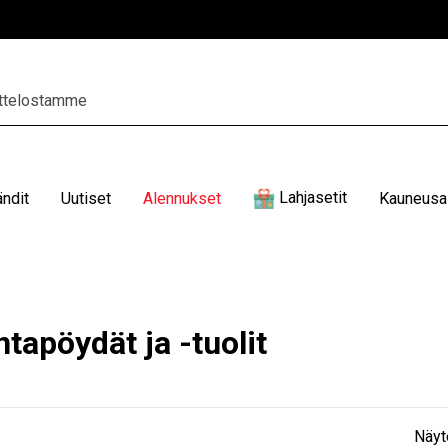
Lahjasetit
ändit
Uutiset
Alennukset
Kauneusal
tapöydät ja -tuolit
Näyt