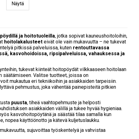
Näytä
öydillä ja hoitotuoleilla
, jotka sopivat kauneushoitoloihin,
eat
hoitolakalusteet
eivät ole vain mukavuutta – ne tukevat
ntelyä pitkissä palveluissa, kuten
rentouttavassa
sä, kasvohoidoissa, ripsipalveluissa, vahauksessa ja
äynteihin, tukevat kiinteät hoitopöydät vilkkaaseen hoitolaan
 säätämiseen. Valitse tuotteet, joissa on
a voit mukautua eri tekniikoihin ja asiakkaiden tarpeisiin.
lyttävä pehmustus, joka vähentää painepisteitä pitkien
tusta
puusta
, tiheä vaahtopehmuste ja helposti
puhdistuksen asiakkaiden välillä ja tukee hyvää hygieniaa.
myös kasvohoitopöytänä ja säästää tilaa samalla kun
ne, nopea käyttöönotto ja kätevä kuljetuslaukku.
mukavuutta, sujuvoittaa työskentelyä ja vahvistaa