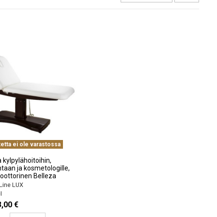
etta ei ole varastossa
kylpylähoitoihin,
taan ja kosmetologille,
oottorinen Belleza
Line LUX
I
,00 €