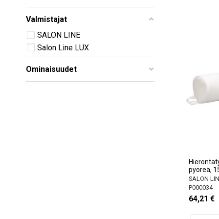
Valmistajat
SALON LINE
Salon Line LUX
Ominaisuudet
Hierontat
pyöreä, 1
SALON LI
P000034
64,21 €