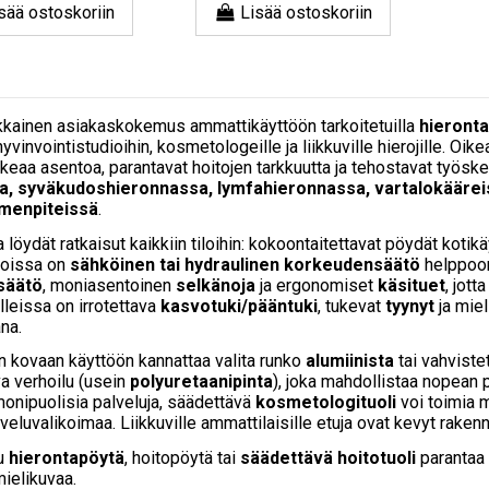
sää ostoskoriin
Lisää ostoskoriin
kkainen asiakaskokemus ammattikäyttöön tarkoitetuilla
hierontap
hyvinvointistudioihin, kosmetologeille ja liikkuville hierojille. Oik
keaa asentoa, parantavat hoitojen tarkkuutta ja tehostavat työske
a, syväkudoshieronnassa, lymfahieronnassa, vartalokääreis
imenpiteissä
.
 löydät ratkaisut kaikkiin tiloihin: kokoontaitettavat pöydät kotik
 joissa on
sähköinen tai hydraulinen korkeudensäätö
helppoon
säätö
, moniasentoinen
selkänoja
ja ergonomiset
käsituet
, jott
leissa on irrotettava
kasvotuki/pääntuki
, tukevat
tyynyt
ja miel
ana.
n kovaan käyttöön kannattaa valita runko
alumiinista
tai vahviste
a verhoilu (usein
polyuretaanipinta
), joka mahdollistaa nopean 
monipuolisia palveluja, säädettävä
kosmetologituoli
voi toimia 
lveluvalikoimaa. Liikkuville ammattilaisille etuja ovat kevyt raken
tu
hierontapöytä
, hoitopöytä tai
säädettävä hoitotuoli
parantaa 
ielikuvaa.