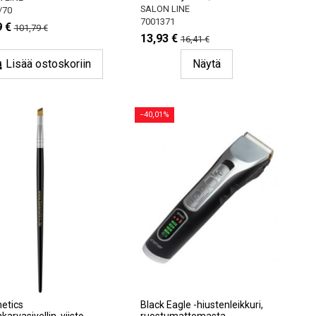
SALON LINE
/70
7001371
9 €
101,79 €
13,93 €
16,41 €
Lisää ostoskoriin
Näytä
−40,01%
etics
Black Eagle -hiustenleikkuri,
arvasivellin, viisto
ruostumattomasta