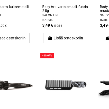
tarra, kulta/metalli
Body Art -vartalomaali, fuksia
Body 
2.8g
musta
NE
SALON LINE
SALON
873834
87383
3,49 €
3,49 
,70 €
5,95 €
sää ostoskoriin
Lisää ostoskoriin
−10,07%