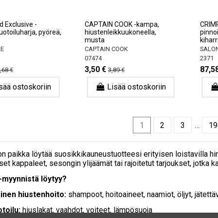
 Exclusive -
CAPTAIN COOK -kampa,
CRIMP
otoiluharja, pyöreä,
hiustenleikkuukoneella,
pinnoi
musta
kiharr
NE
CAPTAIN COOK
SALON
07474
2371
3,50 €
87,5
,68 €
3,89 €
sää ostoskoriin
Lisää ostoskoriin
1
2
3
…
19
on paikka löytää suosikkikauneustuotteesi erityisen loistavilla hi
set kappaleet, sesongin ylijäämät tai rajoitetut tarjoukset, jotka k
-myynnistä löytyy?
nen hiustenhoito:
shampoot, hoitoaineet, naamiot, öljyt, jätettä
toilu:
hiuslakat, vaahdot, voiteet, lämpösuoja