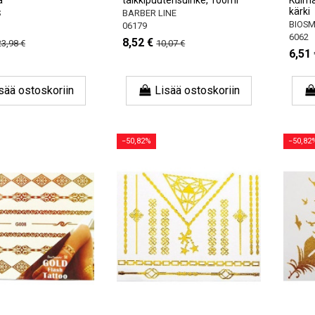
kärki
S
BARBER LINE
BIOSM
06179
6062
8,52 €
23,98 €
10,07 €
6,51 
sää ostoskoriin
Lisää ostoskoriin
−50,82%
−50,82