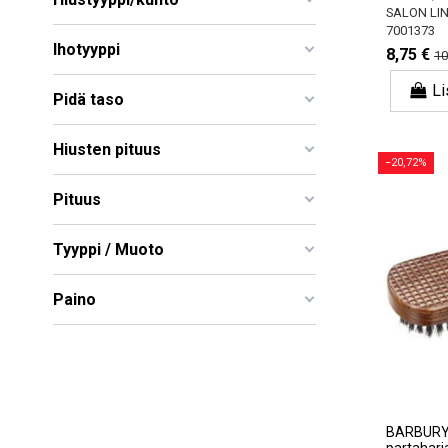
SALON LI
7001373
Ihotyyppi
8,75 €
10
Li
Pidä taso
Hiusten pituus
−20,72%
Pituus
Tyyppi / Muoto
Paino
BARBURYS 
partaharj