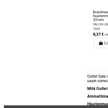
Bravehead
hiustenmu
33 mm
SALON LI
7434
8,37 €
11
Li
Outlet Sale 
usein viimei
Mitä Outlet
Ammattimai
Hiustenmuo