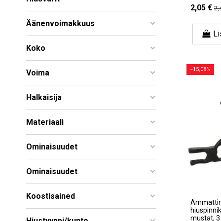
2,05 €
2,
Äänenvoimakkuus
Li
Koko
−15,08%
Voima
Halkaisija
Materiaali
Ominaisuudet
Ominaisuudet
Koostisained
Ammatti
hiuspinni
mustat, 3 
Hiustyyppi/kunto