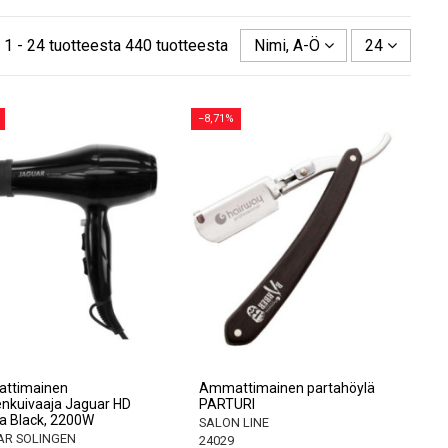
 1 - 24 tuotteesta 440 tuotteesta
Nimi, A-Ö
24
−8,71%
ttimainen
Ammattimainen partahöylä
enkuivaaja Jaguar HD
PARTURI
a Black, 2200W
SALON LINE
AR SOLINGEN
24029