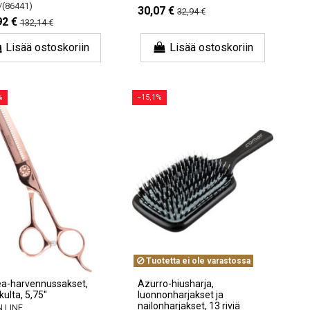
/(86441)
30,07 €
32,94 €
92 €
132,14 €
Lisää ostoskoriin
Lisää ostoskoriin
%
−15,1%
Tuotetta ei ole varastossa
a-harvennussakset,
Azurro-hiusharja,
ulta, 5,75''
luonnonharjakset ja
nailonharjakset, 13 riviä
 LINE