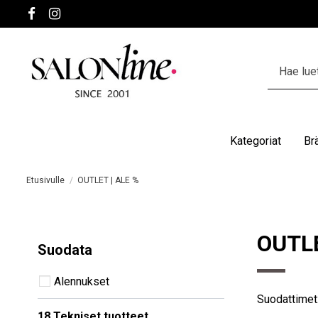
Kategoriat
Br
Etusivulle
OUTLET | ALE %
OUTLE
Suodata
Alennukset
Suodattimet
18 Tekniset tuotteet