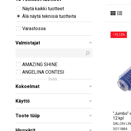
Näytä kaikki tuotteet
Älä näytä teknisiä tuotteita
Varastossa
−15,12%
Valmistajat
AMAZING SHINE
ANGELINA CONTESI
lisää...
Kokoelmat
Käyttö
"Jumbo"-r
Toote tüüp
12 kpl
SALON LI
3011884
Hiusvärit