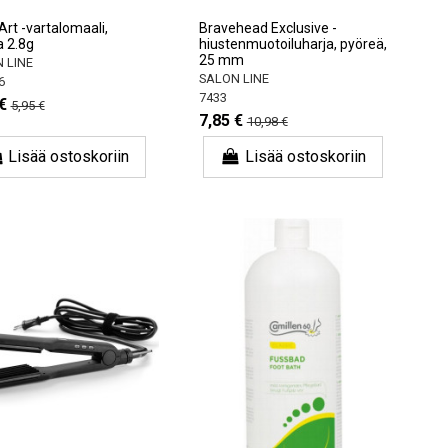
Art -vartalomaali,
Bravehead Exclusive -
 2.8g
hiustenmuotoiluharja, pyöreä,
25 mm
 LINE
SALON LINE
6
7433
€
5,95 €
7,85 €
10,98 €
Lisää ostoskoriin
Lisää ostoskoriin