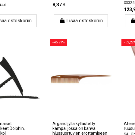
03325
8,37 €
41 €
123,
sää ostoskoriin
Lisää ostoskoriin
−45,91%
−32,22
maiset
Arganöljyllä kyllästetty
Atene
kkeet Dolphin,
kampa, jossa on kahva
ruusuk
kpl.
hiussuortuvien erottamiseen
SALON