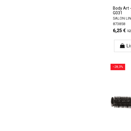
Body Art -
G031
SALON LI
873858
6,25 €
12
Li
−28,3%