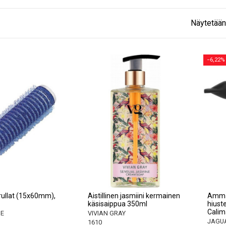
Näytetään
−6,22%
ullat (15x60mm),
Aistillinen jasmiini kermainen
Amma
käsisaippua 350ml
hiust
Calim
NE
VIVIAN GRAY
JAGU
1610