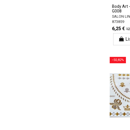
Body Art -
G008
SALON LI
873859
6,25 €
12
Li
−50,82%