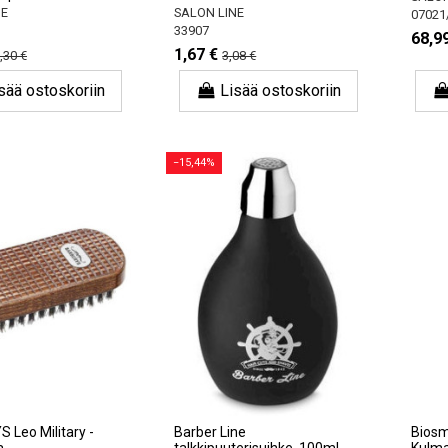
NE
SALON LINE
07021
33907
68,9
1,67 €
,30 €
3,08 €
sää ostoskoriin
Lisää ostoskoriin
−15,44%
Leo Military -
Barber Line
Biosm
a
talkkipuuterisuihke, 100ml
Kulmak