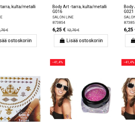
tarra, kulta/metalli
Body Art -tarra, kulta/metalli
Body A
G016
G021
NE
SALON LINE
SALON
873854
87385
6,25 €
6,25 
,70 €
12,70 €
sää ostoskoriin
Lisää ostoskoriin
−41,4%
−41,4%