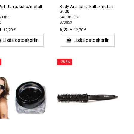
rt -tarra, kulta/metalli
Body Art -tarra, kulta/metalli
G030
 LINE
SALON LINE
5
873853
€
6,25 €
12,70 €
12,70 €
Lisää ostoskoriin
Lisää ostoskoriin
−28,5%