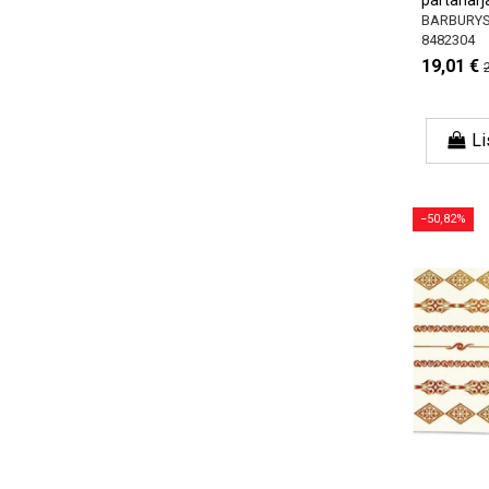
BARBURY
8482304
19,01 €
Li
−50,82%