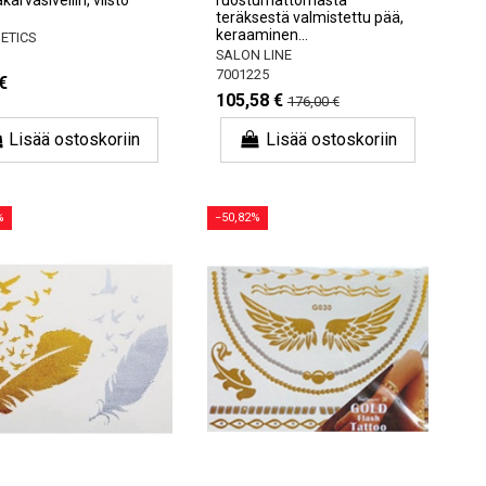
teräksestä valmistettu pää,
keraaminen...
ETICS
SALON LINE
7001225
€
105,58 €
176,00 €
Lisää ostoskoriin
Lisää ostoskoriin
%
−50,82%