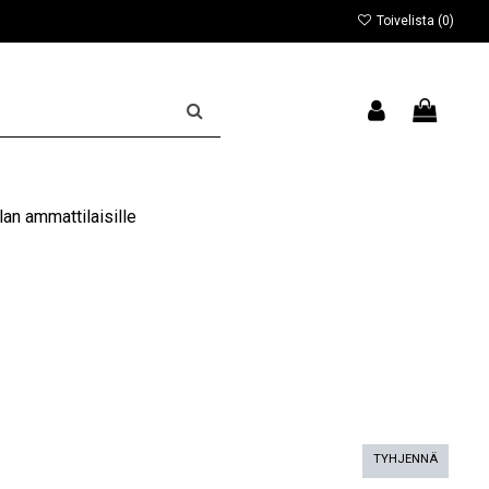
Toivelista (
0
)
an ammattilaisille
TYHJENNÄ