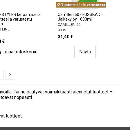
Tuotetta ei ole varastossa
STYLER keraamisella
Camillen 60 - FUSSBAD -
tteella varustettu
Jalkakylpy 1000ml
in
CAMILLEN 60
 LINE
9035
31,40 €
8 €
Lisää ostoskoriin
Näytä
nnoilla. Tänne päätyvät voimakkaasti alennetut tuotteet –
atoavat nopeasti.
vät tuotteet