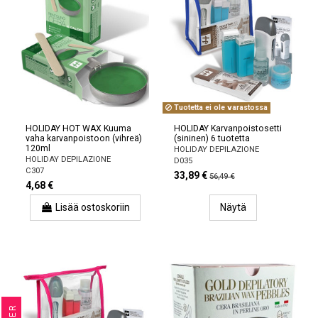
Tuotetta ei ole varastossa
HOLIDAY HOT WAX Kuuma
HOLIDAY Karvanpoistosetti
vaha karvanpoistoon (vihreä)
(sininen) 6 tuotetta
120ml
HOLIDAY DEPILAZIONE
HOLIDAY DEPILAZIONE
D035
C307
33,89 €
56,49 €
4,68 €
Lisää ostoskoriin
Näytä