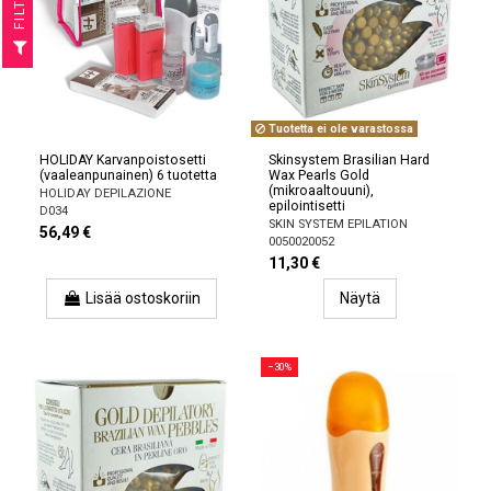
R
F
I
L
T
E
Tuotetta ei ole varastossa
HOLIDAY Karvanpoistosetti
Skinsystem Brasilian Hard
(vaaleanpunainen) 6 tuotetta
Wax Pearls Gold
(mikroaaltouuni),
HOLIDAY DEPILAZIONE
epilointisetti
D034
SKIN SYSTEM EPILATION
56,49 €
0050020052
11,30 €
Lisää ostoskoriin
Näytä
−30%