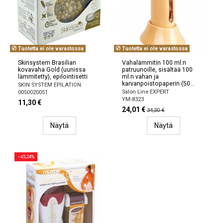
Tuotetta ei ole varastossa
Tuotetta ei ole varastossa
Skinsystem Brasilian
Vahalämmitin 100 ml:n
kovavaha Gold (uunissa
patruunoille, sisältää 100
lämmitetty), epilointisetti
ml:n vahan ja
karvanpoistopaperin (50...
SKIN SYSTEM EPILATION
Salon Line EXPERT
0050020051
YM-8323
11,30 €
24,01 €
34,30 €
Näytä
Näytä
−45,24%