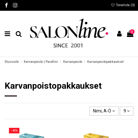
Toivelista (
0
)
0
Etusivulle
Karvanpoisto | Parafiini
Karvanpoisto
Karvanpoistopakkaukset
Karvanpoistopakkaukset
Nimi, A-Ö
9
−40%