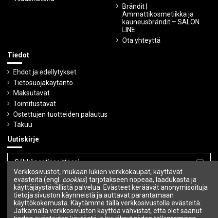
Brändit |
Ammattikosmetiikka ja
kauneusbrändit – SALON
LINE
Ota yhteyttä
Tiedot
Ehdot ja edellytykset
Tietosuojakäytäntö
Maksutavat
Toimitustavat
Ostettujen tuotteiden palautus
Takuu
Uutiskirje
Verkkosivustot, mukaan lukien verkkokaupat, käyttävät
Voit peruuttaa tilauksen milloin tahansa.
evästeitä (engl.
cookies
) tarjotakseen nopeaa, laadukasta ja
käyttäjäystävällistä palvelua. Evästeet keräävät anonymisoituja
tietoja sivuston käynneistä ja auttavat parantamaan
Seuraa meitä
käyttökokemusta. Käytämme tällä verkkosivustolla evästeitä.
Jatkamalla verkkosivuston käyttöä vahvistat, että olet saanut