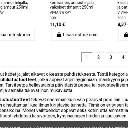
 annostelijalla,
kermainen, annostelijalla,
käsis
n glamour 250ml
valkoiset timantit 250ml
ja pa
AY
VIVIAN GRAY
VIVIA
3081
5020
11,10 €
8,37 
sää ostoskoriin
Lisää ostoskoriin
1
2
3
4
ut kädet ja jalat alkavat oikeasta puhdistuksesta. Tästä kategor
puhdistustuotteet
, jotka sopivat arjen hygieniaan, manikyyrin j
en. Tarvitsetpa hellävaraista päivittäistä pesua tai perusteellis
 ja samalla tukevat ihon mukavuutta.
distustuotteet
tekevät enemmän kuin vain pesevät pois lian. La
n aiheuttamaa likaa ilman kiristävää tunnetta. Tämä on erityisen tä
enaikoina. Monet vaihtoehdot sopivat sekä kotiin että ammattilais
llisesti yhdessä käsivoiteen, kynsinauhojen hoidon ja suojaavien
uhdistuskosmetiikka
on suunniteltu jalkojen erityistarpeisiin: hik