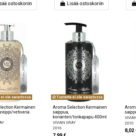
sää ostoskoriin
Lisää ostoskoriin
 ei ole varastossa
Tuotetta ei ole varastossa
lection Kermainen
Aroma Selection Kermainen
Aroma
reippi/vetiveria
saippua,
saipp
korianteri/tonkapapu 400ml
VIVIA
AY
VIVIAN GRAY
2010
2016
8,02 
7,99 €