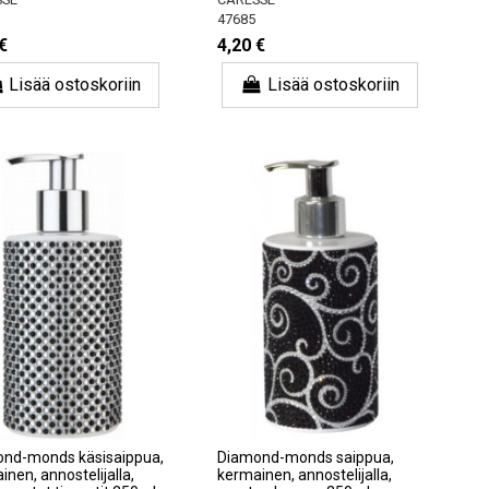
47685
€
4,20 €
Lisää ostoskoriin
Lisää ostoskoriin
nd-monds käsisaippua,
Diamond-monds saippua,
nen, annostelijalla,
kermainen, annostelijalla,