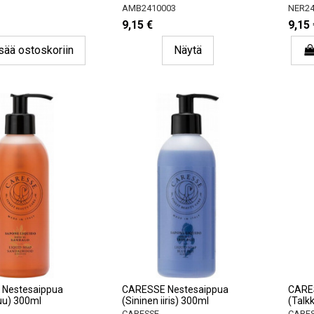
AMB2410003
NER24
9,15 €
9,15 
sää ostoskoriin
Näytä
Nestesaippua
CARESSE Nestesaippua
CARE
uu) 300ml
(Sininen iiris) 300ml
(Talk
CARESSE
CARE