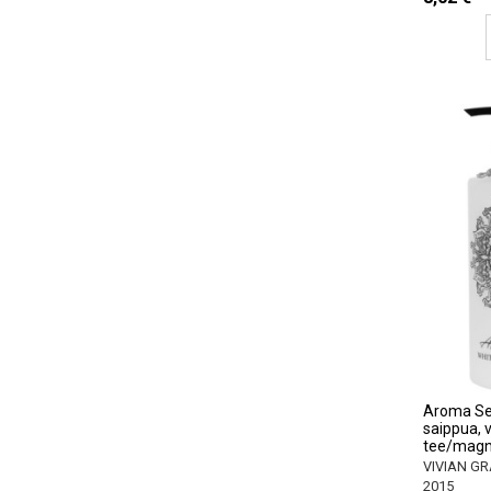
Aroma Se
saippua, 
tee/magn
VIVIAN GR
2015