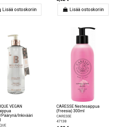
Lisää ostoskoriin
Lisää ostoskoriin
IQUE VEGAN
CARESSE Nestesaippua
aippua
(Freesia) 300ml
i/Päärynä/Inkivääri
CARESSE
l
47138
QUE