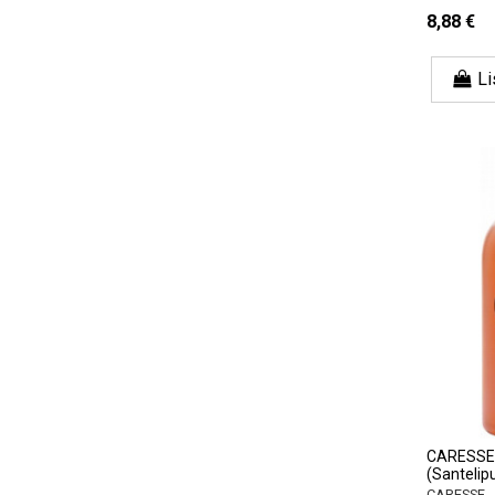
8,88 €
Li
CARESSE 
(Santelip
CARESSE