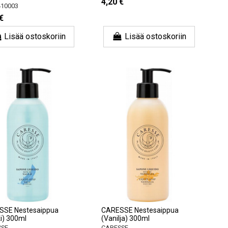
4,20 €
10003
€
Lisää ostoskoriin
Lisää ostoskoriin
SSE Nestesaippua
CARESSE Nestesaippua
ki) 300ml
(Vanilja) 300ml
SSE
CARESSE