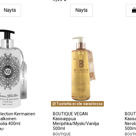
Näytä
Näytä
Tuotetta ei ole varastossa
lection Kermainen
BOUTIQUE VEGAN
BOUT
valkoinen
Käsisaippua
Käsis
olia 400ml
Meripihka/Myski/Vanilja
Nerol
500ml
500m
AY
BOUTIQUE
BOUTI