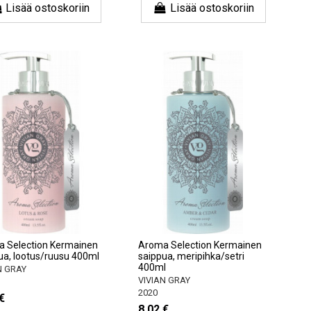
Lisää ostoskoriin
Lisää ostoskoriin
 Selection Kermainen
Aroma Selection Kermainen
ua, lootus/ruusu 400ml
saippua, meripihka/setri
400ml
N GRAY
VIVIAN GRAY
2020
€
8,02 €