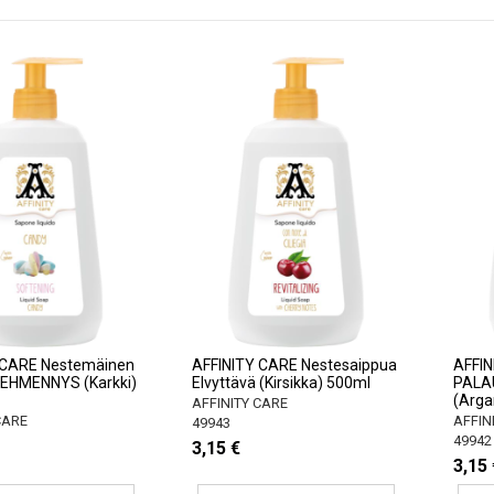
 CARE Nestemäinen
AFFINITY CARE Nestesaippua
AFFIN
PEHMENNYS (Karkki)
Elvyttävä (Kirsikka) 500ml
PALA
(Arg
AFFINITY CARE
CARE
AFFIN
49943
49942
3,15 €
3,15 