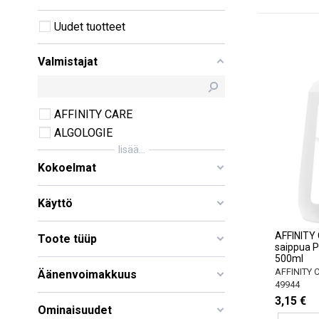
Uudet tuotteet
Valmistajat
AFFINITY CARE
ALGOLOGIE
lisää...
Kokoelmat
Käyttö
AFFINITY
Toote tüüp
saippua 
500ml
AFFINITY 
Äänenvoimakkuus
49944
3,15 €
Ominaisuudet