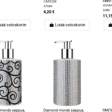
valko
CARESSE
VIVIA
47684
3080
4,20 €
11,1
sää ostoskoriin
Lisää ostoskoriin
monds saippua,
Diamond-monds saippua,
FANT