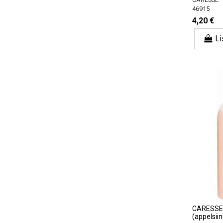
46915
4,20 €
Li
CARESSE 
(appelsii