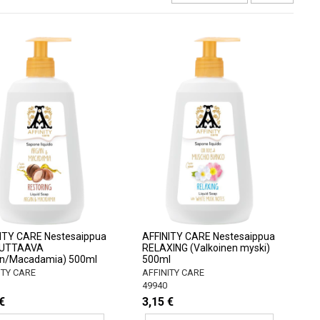
ITY CARE Nestesaippua
AFFINITY CARE Nestesaippua
UTTAAVA
RELAXING (Valkoinen myski)
an/Macadamia) 500ml
500ml
ITY CARE
AFFINITY CARE
49940
€
3,15 €