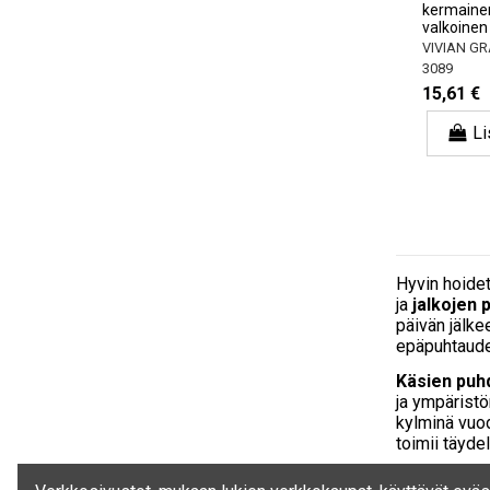
kermainen,
valkoine
VIVIAN GR
3089
15,61 €
Li
Hyvin hoidet
ja
jalkojen 
päivän jälke
epäpuhtaudet
Käsien puh
ja ympäristö
kylminä vuod
toimii täyde
Jalkojen p