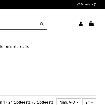
Toivelista (
0
)
an ammattilaisille
n 1 - 24 tuotteesta 76 tuotteesta
Nimi, A-Ö
24