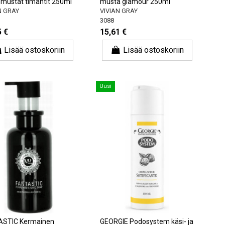
-mustat timantit 250ml
musta glamour 250ml
N GRAY
VIVIAN GRAY
3088
5 €
15,61 €
Lisää ostoskoriin
Lisää ostoskoriin
Uusi
ASTIC Kermainen
GEORGIE Podosystem käsi- ja