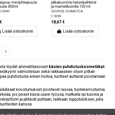
aippua, meripihkapuuta
jalkakuorinta hasselpähkinä-
tsulia 300ml
ja mantelikuorilla 150 ml
N GRAY
GEORGIE COSMETICA
C 9284
€
18,67 €
Lisää ostoskoriin
Lisää ostoskoriin
iasta löydät ammattitasoiset
käsien puhdistuskosmetiikat
a pedikyyrin valmisteluun sekä raikkaaseen oloon pitkän
empaa puhdistusta ennen hoitoa, tuotteet auttavat poistamaan
adukkaat koostumukset poistavat rasvaa, tuotekerrostumia
rkeää, jos peset käsiä usein työssä, matkalla tai kuivina ja
käyttöön ja jättävät puhtaan, raikkaan lopputuloksen, joka
 tuotteiden kanssa.
oilu, hajut, karheat alueet ja raskas tunne pitkän kävelyn tai