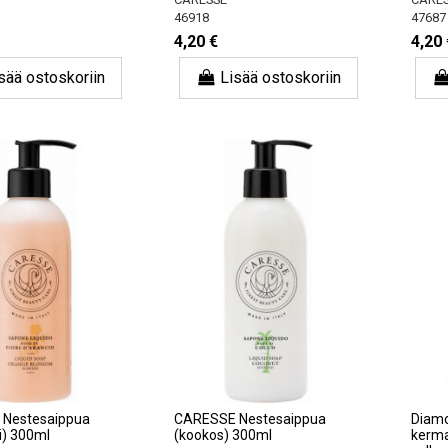
46918
47687
4,20 €
4,20 
sää ostoskoriin
Lisää ostoskoriin
Nestesaippua
CARESSE Nestesaippua
Diamo
ni) 300ml
(kookos) 300ml
kermai