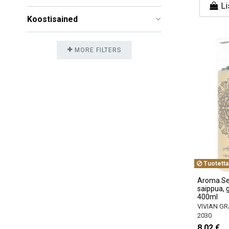
Li
Koostisained
MORE FILTERS
Tuotetta
Aroma Se
saippua, g
400ml
VIVIAN GR
2030
8,02 €