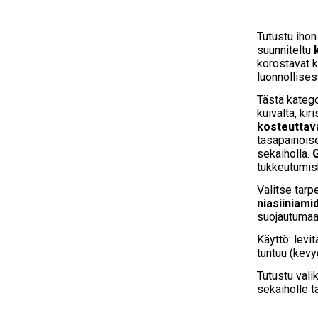
Tutustu ihon 
suunniteltu
korostavat k
luonnollisest
Tästä kateg
kuivalta, ki
kosteuttava
tasapainois
sekaiholla.
G
tukkeutumish
Valitse tarp
niasiiniamid
suojautuma
Käyttö: levit
tuntuu (kevy
Tutustu va
sekaiholle t