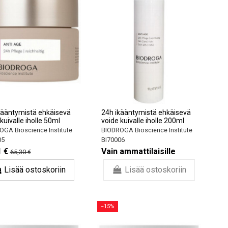
kääntymistä ehkäisevä
24h ikääntymistä ehkäisevä
kuivalle iholle 50ml
voide kuivalle iholle 200ml
GA Bioscience Institute
BIODROGA Bioscience Institute
05
BI70006
1 €
Vain ammattilaisille
65,30 €
Lisää ostoskoriin
Lisää ostoskoriin
−15%