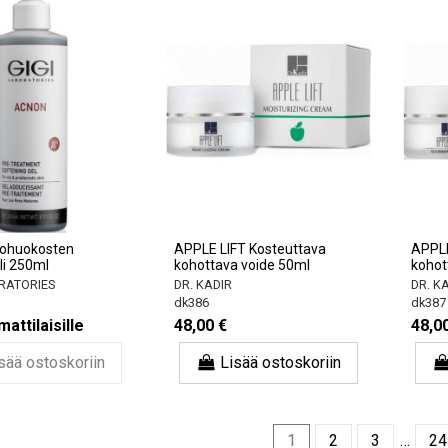
ohuokosten
APPLE LIFT Kosteuttava
APPLE
li 250ml
kohottava voide 50ml
kohot
RATORIES
DR. KADIR
DR. K
dk386
dk387
attilaisille
48,00 €
48,0
sää ostoskoriin
Lisää ostoskoriin
1
2
3
…
24