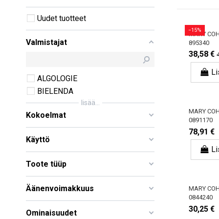
Uudet tuotteet
−15%
MARY CO
Valmistajat
895340
38,58 €
Li
ALGOLOGIE
BIELENDA
lisää...
MARY CO
Kokoelmat
0891170
78,91 €
Käyttö
Li
Toote tüüp
Äänenvoimakkuus
MARY CO
0844240
30,25 €
Ominaisuudet