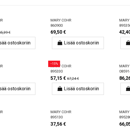
HR
MARY COHR
MARY
860900
89535
69,50 €
42,4
45,39 €
sää ostoskoriin
Lisää ostoskoriin
−15%
HR
MARY COHR
MARY
895330
08591
57,15 €
86,2
67,24 €
sää ostoskoriin
Lisää ostoskoriin
HR
MARY COHR
MARY
895130
89528
37,56 €
66,0