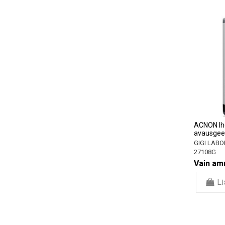
ACNON Ih
avausgee
GIGI LABO
27108G
Vain amm
Li