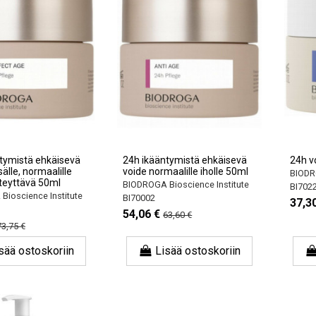
tymistä ehkäisevä
24h ikääntymistä ehkäisevä
24h v
älle, normaalille
voide normaalille iholle 50ml
BIODRO
inteyttävä 50ml
BIODROGA Bioscience Institute
BI702
ioscience Institute
BI70002
37,3
54,06 €
63,60 €
73,75 €
sää ostoskoriin
Lisää ostoskoriin