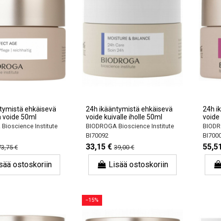
tymistä ehkäisevä
24h ikääntymistä ehkäisevä
24h i
 voide 50ml
voide kuivalle iholle 50ml
voide 
ioscience Institute
BIODROGA Bioscience Institute
BIODRO
BI70092
BI700
33,15 €
55,5
73,75 €
39,00 €
sää ostoskoriin
Lisää ostoskoriin
−15%