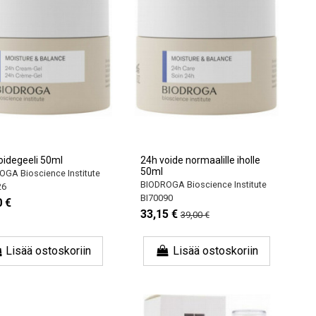
oidegeeli 50ml
24h voide normaalille iholle
50ml
GA Bioscience Institute
BIODROGA Bioscience Institute
26
BI70090
0 €
33,15 €
39,00 €
Lisää ostoskoriin
Lisää ostoskoriin