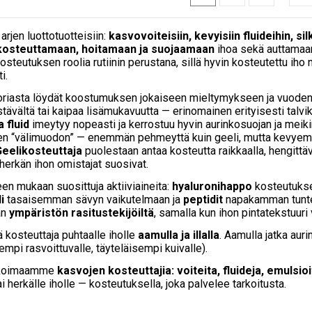
arjen luottotuotteisiin:
kasvovoiteisiin, kevyisiin fluideihin, sil
kosteuttamaan, hoitamaan ja suojaamaan
ihoa sekä auttamaan
osteutuksen roolia rutiinin perustana, sillä hyvin kosteutettu i
i.
oriasta löydät koostumuksen jokaiseen mieltymykseen ja vuoden
ristävältä tai kaipaa lisämukavuutta — erinomainen erityisesti talvi
 fluid
imeytyy nopeasti ja kerrostuu hyvin aurinkosuojan ja meikin
en “välimuodon” — enemmän pehmeyttä kuin geeli, mutta kevyempi
eelikosteuttaja
puolestaan antaa kosteutta raikkaalla, hengittä
erkän ihon omistajat suosivat.
een mukaan suosittuja aktiiviaineita:
hyaluronihappo
kosteutukse
i
tasaisemman sävyn vaikutelmaan ja
peptidit
napakamman tuntee
an
ympäristön rasitustekijöiltä
, samalla kun ihon pintatekstuuri
ä kosteuttaja puhtaalle iholle
aamulla ja illalla
. Aamulla jatka aur
empi rasvoittuvalle, täyteläisempi kuivalle).
likoimaamme
kasvojen kosteuttajia: voiteita, fluideja, emulsioi
ai herkälle iholle — kosteutuksella, joka palvelee tarkoitusta.