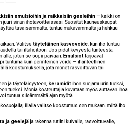
kkisiin emulsioihin ja raikkaisiin geeleihin
— kaikki on
 juuri sinun ihotavoitteissasi. Suositut kauneuskaupat
ho näyttää tasaisemmalta, tuntuu mukavammalta ja hehkuu
aikaan. Valitse
täyteläinen kasvovoide
, kun iho tuntuu
kaudella tai iltahoitoon. Jos pidät kevyestä tunteesta,
 alle, joten se sopii päivään.
Emulsiot
tarjoavat
 tuntuma kuin perinteinen voide — ihanteellinen
vällä koostumuksella, jota monet rasvoittuvan tai
en ja täyteläisyyteen,
keramidit
ihon suojamuurin tueksi,
n tueksi. Monia kosteuttajia kuvataan myös auttavan ihoa
 voi tuntua sileämmältä ajan myötä.
inkosuojalla; illalla valitse koostumus sen mukaan, miltä iho
ta ja geelejä
ja rakenna rutiini kuivalle, rasvoittuvalle,