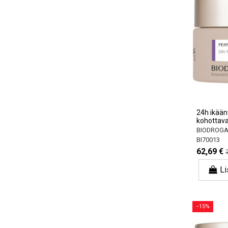
24h ikään
kohottava
BIODROGA B
BI70013
62,69 €
Li
−15%