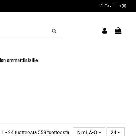
Toivelista (
0
)
an ammattilaisille
 1 - 24 tuotteesta 558 tuotteesta
Nimi, A-Ö
24