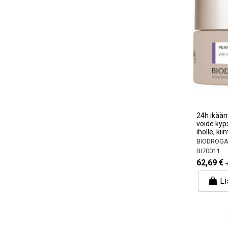
24h ikään
voide kyps
iholle, ki
BIODROGA B
BI70011
62,69 €
Li