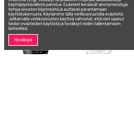
käyttäjäystävällistä palvelua. Evästeet keräävät anonymisoituja
tietoja sivuston käynneistä ja auttavat parantamaan
käyttökokemusta. Käytämme tällä verkkosivustolla evästeitä.
Jatkamalla verkkosivuston käyttöä vahvistat, että olet saanut
tiedon evästeiden käytöstä ja hyväksyt niiden tallentamisen
laitteellesi.
Hyväksyä
OPI - INFINITE SHINE -
OPI - NATURE STRONG
päällyslakka 15ml
kynsilakan päällyslakka 15ml
OPI
OPI
IST31
NATTC
14,84 €
15,12 €
19,78 €
20,16 €
Lisää ostoskoriin
Lisää ostoskoriin
1
2