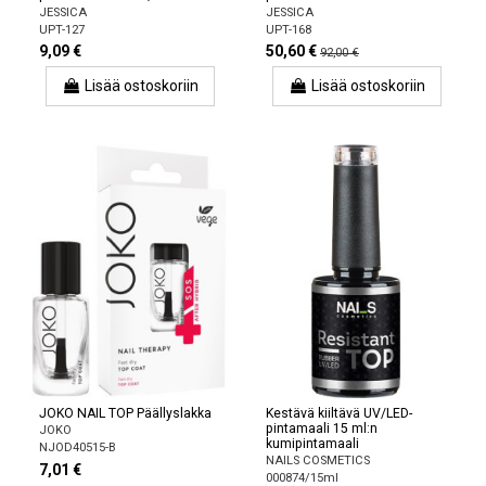
JESSICA
JESSICA
UPT-127
UPT-168
9,09 €
50,60 €
92,00 €
Lisää ostoskoriin
Lisää ostoskoriin
JOKO NAIL TOP Päällyslakka
Kestävä kiiltävä UV/LED-
pintamaali 15 ml:n
JOKO
kumipintamaali
NJOD40515-B
NAILS COSMETICS
7,01 €
000874/15ml