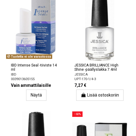
Tuotetta ei ole varastossa
IBD Intense Seal -tiiviste 14
JESSICA BRILLIANCE High
ml
Shine -päällyslakka 7.4ml
IBD
JESSICA
0039013605155
UPT-170-1/4-3
Vain ammattilaisille
7,27 €
Näytä
Lisää ostoskoriin
−60%