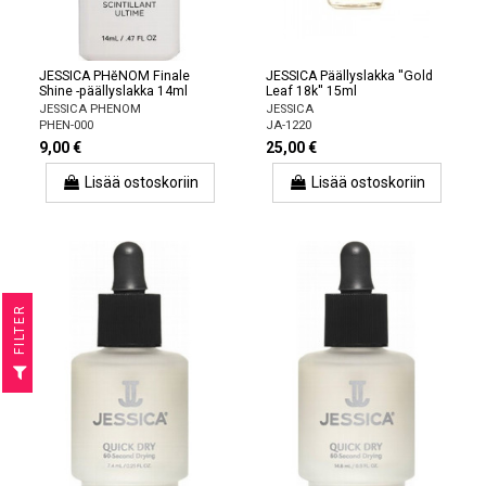
JESSICA PHĕNOM Finale
JESSICA Päällyslakka ''Gold
Shine -päällyslakka 14ml
Leaf 18k'' 15ml
JESSICA PHENOM
JESSICA
PHEN-000
JA-1220
9,00 €
25,00 €
Lisää ostoskoriin
Lisää ostoskoriin
R
F
I
L
T
E