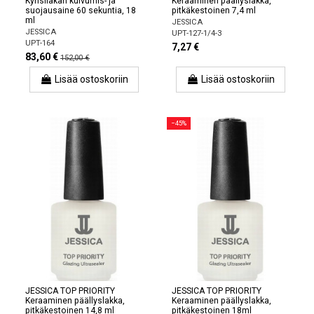
Kynsilakan kuivumis- ja
Keraaminen päällyslakka,
suojausaine 60 sekuntia, 18
pitkäkestoinen 7,4 ml
ml
JESSICA
JESSICA
UPT-127-1/4-3
UPT-164
7,27 €
83,60 €
152,00 €
Lisää ostoskoriin
Lisää ostoskoriin
−45%
JESSICA TOP PRIORITY
JESSICA TOP PRIORITY
Keraaminen päällyslakka,
Keraaminen päällyslakka,
pitkäkestoinen 14,8 ml
pitkäkestoinen 18ml