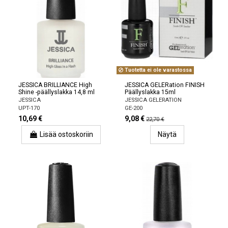
Tuotetta ei ole varastossa
JESSICA BRILLIANCE High
JESSICA GELERation FINISH
Shine -päällyslakka 14,8 ml
Päällyslakka 15ml
JESSICA
JESSICA GELERATION
UPT-170
GE-200
10,69 €
9,08 €
22,70 €
Lisää ostoskoriin
Näytä