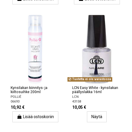
Tuotetta ei ole varastossa
Kynsilakan kiinnitys- ja
LCN Easy White - kynsilakan
kiiltosuihke 200ml
päällyslakka 16ml
POLLIÉ
LCN
06693
43158
10,92 €
10,05 €
Lisää ostoskoriin
Näytä