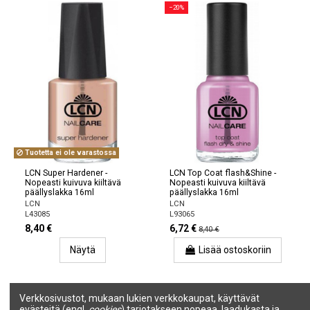
−20%
Tuotetta ei ole varastossa
LCN Super Hardener -
LCN Top Coat flash&Shine -
Nopeasti kuivuva kiiltävä
Nopeasti kuivuva kiiltävä
päällyslakka 16ml
päällyslakka 16ml
LCN
LCN
L43085
L93065
8,40 €
6,72 €
8,40 €
Näytä
Lisää ostoskoriin
−25%
−25%
Verkkosivustot, mukaan lukien verkkokaupat, käyttävät
evästeitä (engl.
cookies
) tarjotakseen nopeaa, laadukasta ja