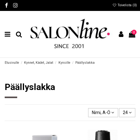
Toivelista (
0
)
0
Etusivulle
Kynnet, Kädet, Jalat
Kynsille
Päällyslakka
Päällyslakka
Nimi, A-Ö
24