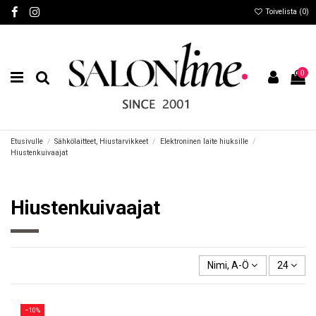
Toivelista (
0
)
0
Etusivulle
Sähkölaitteet, Hiustarvikkeet
Elektroninen laite hiuksille
Hiustenkuivaajat
Hiustenkuivaajat
Nimi, A-Ö
24
−10%