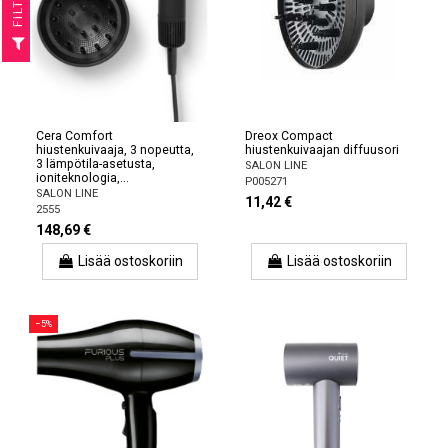
R
F
I
L
T
E
Cera Comfort
Dreox Compact
hiustenkuivaaja, 3 nopeutta,
hiustenkuivaajan diffuusori
3 lämpötila-asetusta,
SALON LINE
ioniteknologia,...
P005271
SALON LINE
11,42 €
2555
148,69 €
Lisää ostoskoriin
Lisää ostoskoriin
−5%