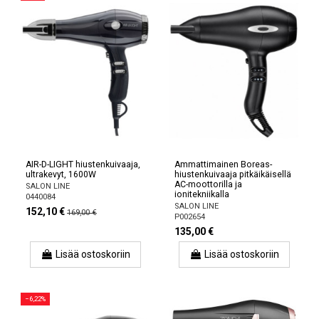
AIR-D-LIGHT hiustenkuivaaja,
Ammattimainen Boreas-
ultrakevyt, 1600W
hiustenkuivaaja pitkäikäisellä
AC-moottorilla ja
SALON LINE
ionitekniikalla
0440084
SALON LINE
152,10 €
169,00 €
P002654
135,00 €
Lisää ostoskoriin
Lisää ostoskoriin
−6,22%