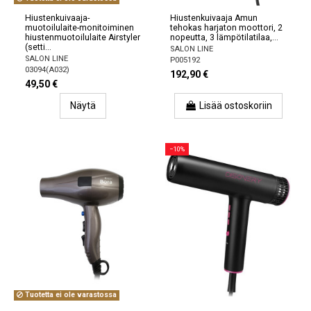
Hiustenkuivaaja-
Hiustenkuivaaja Amun
muotoilulaite-monitoiminen
tehokas harjaton moottori, 2
hiustenmuotoilulaite Airstyler
nopeutta, 3 lämpötilatilaa,...
(setti...
SALON LINE
SALON LINE
P005192
03094(A032)
192,90 €
49,50 €
Näytä
Lisää ostoskoriin
−10%
Tuotetta ei ole varastossa