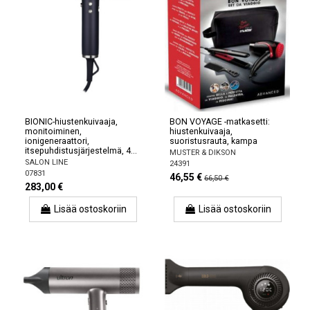
BIONIC-hiustenkuivaaja,
BON VOYAGE -matkasetti:
monitoiminen,
hiustenkuivaaja,
ionigeneraattori,
suoristusrauta, kampa
itsepuhdistusjärjestelmä, 4...
MUSTER & DIKSON
SALON LINE
24391
07831
46,55 €
66,50 €
283,00 €
Lisää ostoskoriin
Lisää ostoskoriin