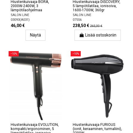
Hiustenkuivaaja BORA,
Hiustenkuivaaja DISCOVERY,
2000W-2400W, 3
5 lämpötilatilaa, ionisoiva,
lämpötilaohjelmaa
1600-1700W, 360gr
SALON LINE
SALON LINE
03093(A031)
07556
46,00 €
238,50 €
265,00 €
Näytä
Lisää ostoskoriin
−10%
−10%
Hiustenkuivaaja EVOLUTION,
Hiustenkuivaaja FURIOUS
kompakti/ergonominen, 5
(ionit, keraaminen, turmaliini),
lämpötilatilaa, ionisoiva,
2200W