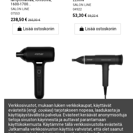
1600-1700...
SALON LINE
SALON LINE
04922
07553
53,30 €
59,22 €
238,50 €
265,00 €
Lisää ostoskoriin
Lisää ostoskoriin
Verkkosivustot, mukaan lukien verkkokaupat, käyttävät
evästeitä (engl.
cookies
) tarjotakseen nopeaa, laadukasta ja
Tuotetta ei ole varastossa
käyttäjäystävällistä palvelua. Evästeet keräävät anonymisoituja
Hiustenkuivaaja HT Compact
Hiustenkuivaaja HT T Power
tietoja sivuston käynneistä ja auttavat parantamaan
T, tehokas - mukava
ammattikäyttöön, 2200W
käyttökokemusta. Käytämme tällä verkkosivustolla evästeitä.
SALON LINE
SALON LINE
Jatkamalla verkkosivuston käyttöä vahvistat, että olet saanut
7001479
7001478