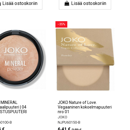
Lisää ostoskoriin
Lisää ostoskoriin
−35%
 MINERAL
JOKO Nature of Love.
alipuuteri | 04
Vegaaninen kokoelmapuuteri
STUSPUUTERI
nro 01
JOKO
0100-B
NJPU60150-B
4 €
6,41 €
9,86 €