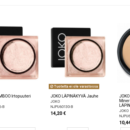
Tuotetta ei ole varastossa
BOO Irtopuuteri
JOKO LÄPINÄKYVÄ Jauhe
JOKO
Minera
JOKO
LÄPI
6-B
NJPU60130-B
JOKO
14,20 €
NJPU6
10,4