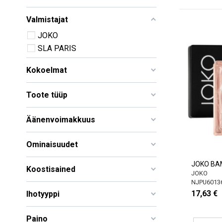
Valmistajat
JOKO
SLA PARIS
Kokoelmat
Toote tüüp
Äänenvoimakkuus
Ominaisuudet
JOKO BAM
Koostisained
JOKO
NJPU6013
17,63 €
Ihotyyppi
Paino