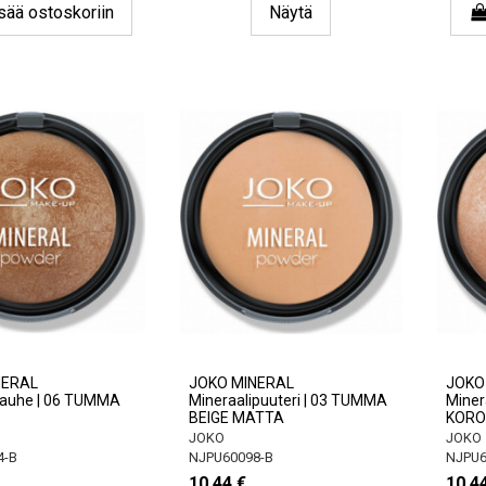
sää ostoskoriin
Näytä
NERAL
JOKO MINERAL
JOKO
ijauhe | 06 TUMMA
Mineraalipuuteri | 03 TUMMA
Minera
BEIGE MATTA
KORO
JOKO
JOKO
4-B
NJPU60098-B
NJPU6
10,44 €
10,4