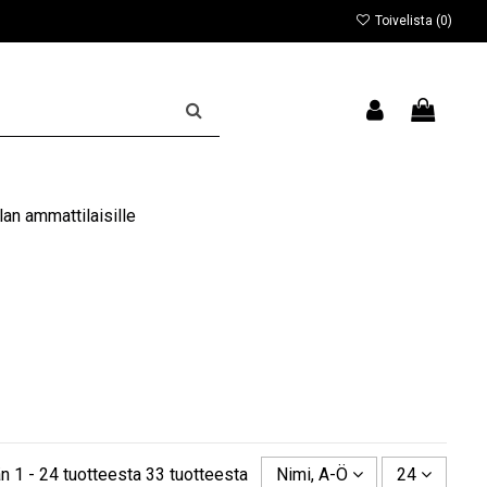
Toivelista (
0
)
an ammattilaisille
n 1 - 24 tuotteesta 33 tuotteesta
Nimi, A-Ö
24