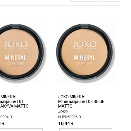
 MINERAL
JOKO MINERAL
alijauhe | 01
Mineraalijauhe | 02 BEIGE
NÄKYVÄ MATTO
MATTO
JOKO
0094-B
NJPU60096-B
4 €
10,44 €