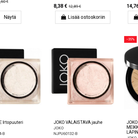
,60 €
8,38 €
14,7
12,89 €
Näytä
Lisää ostoskoriin
−35%
 Irtopuuteri
JOKO VALAISTAVA jauhe
JOKO 
MEIKK
JOKO
LÄPI
4-B
NJPU60132-B
JOKO