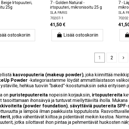
 Beige Irtopuuteri,
7 - Golden Natural -
7 - Lä
itu 25g
irtopuuteri, mikronisoitu 25 g
mikro
SLA PARIS
SLA P
70207-1
70202
41,50 €
41,5
sää ostoskoriin
Lisää ostoskoriin
1
2
ellistä
kasvopuuteria (makeup powder)
, joka kiinnittää meikki
eUp Powder
-kategoriastamme löydät ammattilaistason valikoim
ystäville, hehkua tuoviin “baked”-koostumuksiin sekä erityisen pit
sa on
puristepuutereita
nopeisiin korjauksiin,
irtopuutereita
kev
at tasoittamaan ihonsävyä ja tuntuvat miellyttäviltä iholla. Muka
kkivoiteita (powder foundation)
,
sävyttäviä puutereita SPF-s
ottuvuutta ja lämpöä ilman paakkuista lopputulosta. Rasvoittuvall
terit
, jotka vähentävät kiiltoa ja pidentävät meikin kestoa. Normaal
uuterit, jotka silottavat ihon pintaa ja pehmentävät huokosten nä