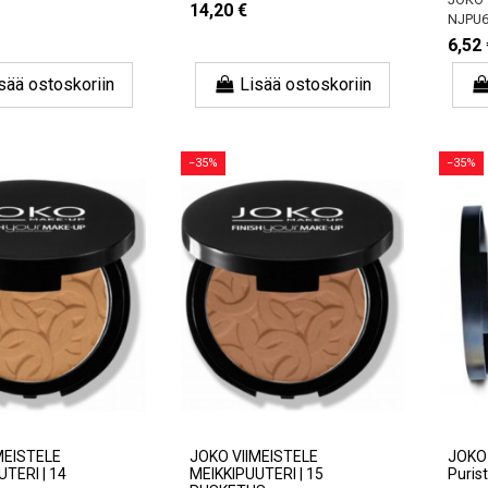
14,20 €
NJPU6
6,52 
sää ostoskoriin
Lisää ostoskoriin
−35%
−35%
MEISTELE
JOKO VIIMEISTELE
JOKO 
TERI | 14
MEIKKIPUUTERI | 15
Purist