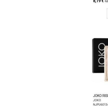
8,19 €
12
JOKO RISE
JOKO
NJPU6013