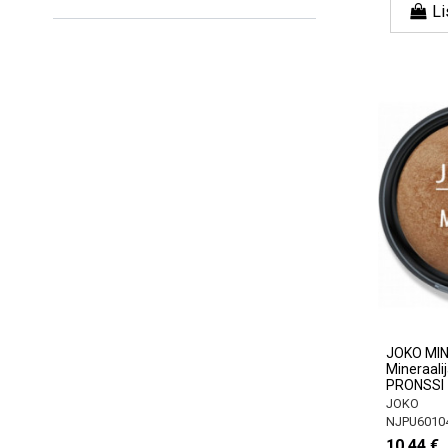
Li
JOKO MI
Mineraal
PRONSSI
JOKO
NJPU6010
10,44 €