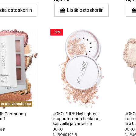
sää ostoskoriin
Lisää ostoskoriin
−35%
 ei ole varastossa
E Contouring
JOKO PURE Highlighter -
JOKO 
ro 1
irtopuuteri ihon hehkuun,
Luomu
kasvoille ja vartalolle
nro 0
JOKO
JOKO
6-B
NJRO60192-B
NJPU6