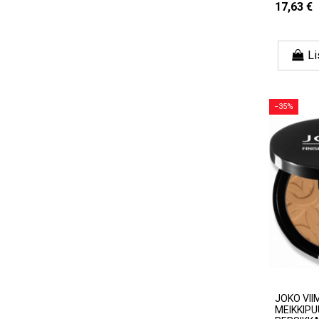
17,63 €
Li
−35%
JOKO VII
MEIKKIPUU