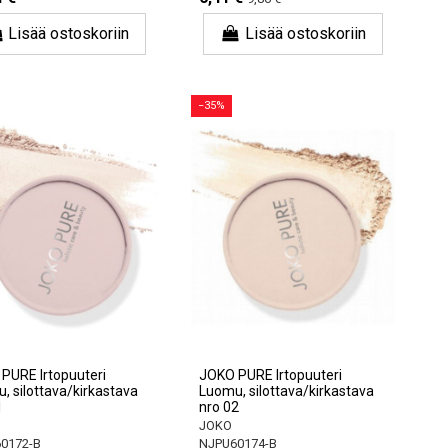
Lisää ostoskoriin
Lisää ostoskoriin
−35%
PURE Irtopuuteri
JOKO PURE Irtopuuteri
, silottava/kirkastava
Luomu, silottava/kirkastava
1
nro 02
JOKO
0172-B
NJPU60174-B