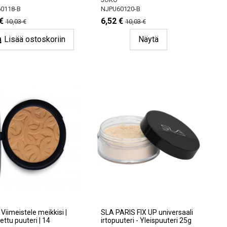
0118-B
NJPU60120-B
€
6,52 €
10,03 €
10,03 €
Lisää ostoskoriin
Näytä
Viimeistele meikkisi |
SLA PARIS FIX UP universaali
ettu puuteri | 14
irtopuuteri - Yleispuuteri 25g