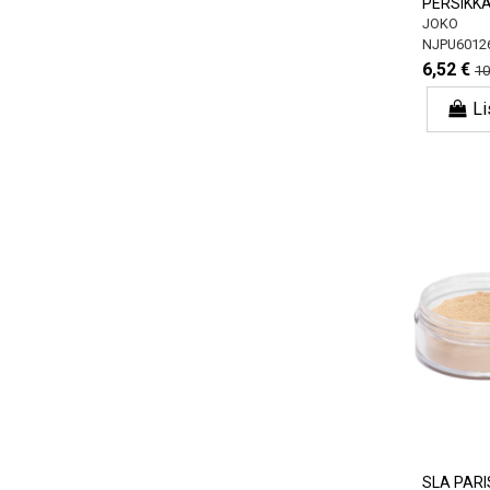
PERSIKK
JOKO
NJPU6012
6,52 €
10
Li
SLA PARIS