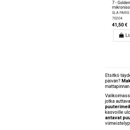
7 - Golden
mikroniso
SLA PARIS
70204
41,50 €
Li
Etsitkö täyd
päivän?
Mak
mattapinnan 
Valikoimas
jotka auttav
puuterimei
kasvoille ul
antavat puu
viimeistelyp