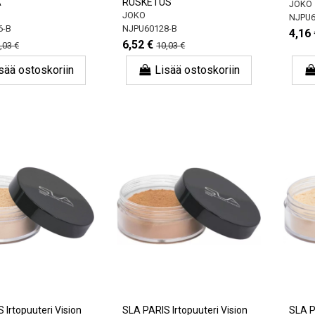
A
RUSKETUS
JOKO
JOKO
NJPU6
6-B
NJPU60128-B
4,16 
6,52 €
,03 €
10,03 €
sää ostoskoriin
Lisää ostoskoriin
 Irtopuuteri Vision
SLA PARIS Irtopuuteri Vision
SLA P