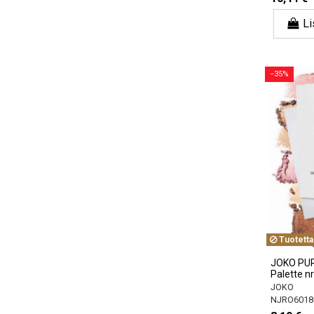
Li
−35%
Tuotetta
JOKO PUR
Palette n
JOKO
NJRO6018