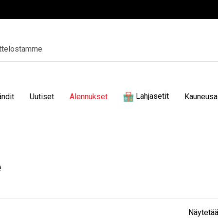
Lahjasetit
ändit
Uutiset
Alennukset
Kauneusal
e
Näytetää