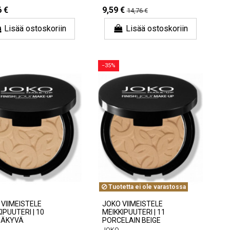
6 €
9,59 €
14,76 €
Lisää ostoskoriin
Lisää ostoskoriin
−35%
Tuotetta ei ole varastossa
VIIMEISTELE
JOKO VIIMEISTELE
IPUUTERI | 10
MEIKKIPUUTERI | 11
NÄKYVÄ
PORCELAIN BEIGE
JOKO