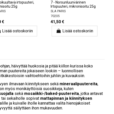
pikuultava irtopuuteri,
7 - Norsunluunvärinen
nisoitu 25g
Irtopuuteri, mikronisoitu 25g
ARIS
SLA PARIS
70205
0 €
41,50 €
Lisää ostoskoriin
Lisää ostoskoriin
pohjan, häivyttää huokosia ja pitää kiillon kurissa koko
an puutereita jokaiseen lookiin – luonnollisen
käkestoisiin vaihtoehtoihin juhliin ja kuvauksiin.
yen ilmavaan kiinnitykseen sekä
mineraalipuutereita
,
na on myös monikäyttöisiä suosikkeja, kuten
uojalla
sekä
mosaiikki-/baked-puutereita
, jotka antavat
e tai sekaiholle sopivat
mattapinnan ja kiinnityksen
ille ja kuivalle iholle kannattaa valita hienojakoiset
kyvyyttä säilyttäen ihon mukavuuden.