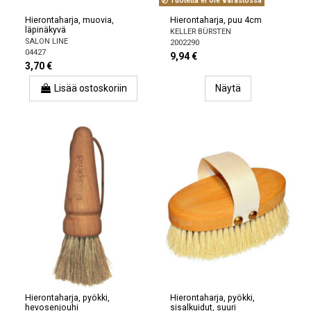
Tuotetta ei ole varastossa
Hierontaharja, muovia,
Hierontaharja, puu 4cm
läpinäkyvä
KELLER BÜRSTEN
SALON LINE
2002290
04427
9,94 €
3,70 €
Lisää ostoskoriin
Näytä
Hierontaharja, pyökki,
Hierontaharja, pyökki,
hevosenjouhi
sisalkuidut, suuri