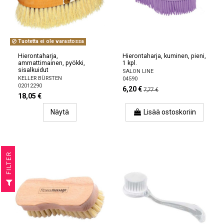
Tuotetta ei ole varastossa
Hierontaharja,
Hierontaharja, kuminen, pieni,
ammattimainen, pyökki,
1 kpl.
sisalkuidut
SALON LINE
KELLER BÜRSTEN
04590
02012290
6,20 €
7,77 €
18,05 €
Näytä
Lisää ostoskoriin
R
F
I
L
T
E