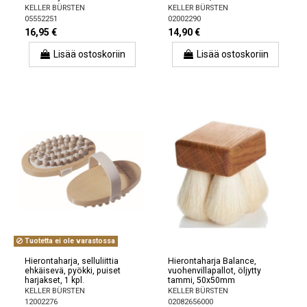
KELLER BÜRSTEN
KELLER BÜRSTEN
05552251
02002290
16,95 €
14,90 €
Lisää ostoskoriin
Lisää ostoskoriin
Tuotetta ei ole varastossa
Hierontaharja, selluliittia
Hierontaharja Balance,
ehkäisevä, pyökki, puiset
vuohenvillapallot, öljytty
harjakset, 1 kpl.
tammi, 50x50mm
KELLER BÜRSTEN
KELLER BÜRSTEN
12002276
02082656000