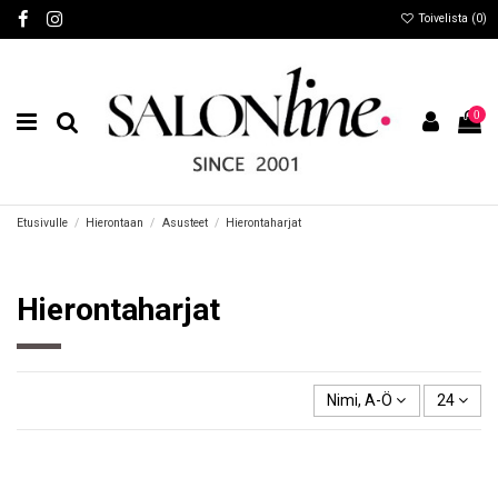
Toivelista (
0
)
0
Etusivulle
Hierontaan
Asusteet
Hierontaharjat
Hierontaharjat
Nimi, A-Ö
24