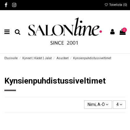
Toivelista (
0
)
0
Etusivulle
Kynnet | Kädet | Jalat
Asusteet
Kynsienpuhdistussiveltimet
Kynsienpuhdistussiveltimet
Nimi, A-Ö
4