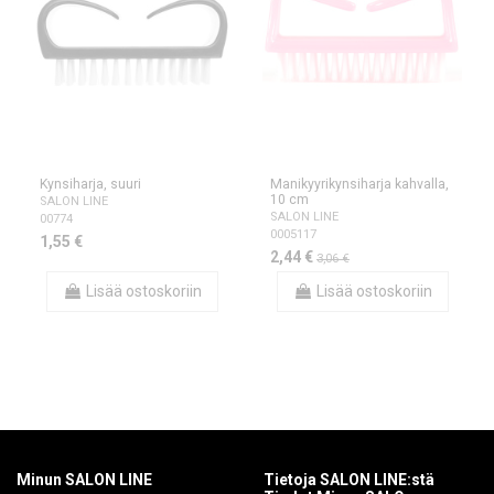
Kynsiharja, suuri
Manikyyrikynsiharja kahvalla,
10 cm
SALON LINE
SALON LINE
00774
0005117
1,55 €
2,44 €
3,06 €
Lisää ostoskoriin
Lisää ostoskoriin
Minun SALON LINE
Tietoja SALON LINE:stä