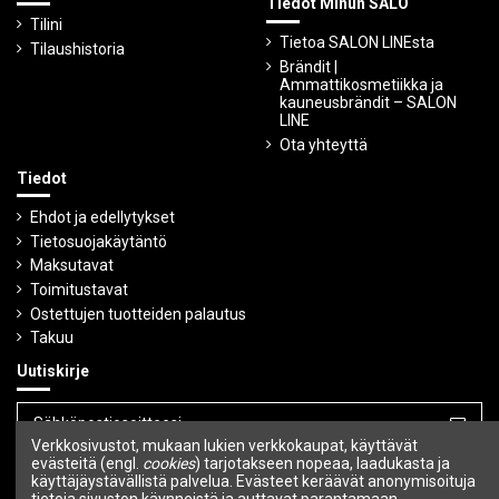
Tiedot Minun SALO
Tilini
Tietoa SALON LINEsta
Tilaushistoria
Brändit |
Ammattikosmetiikka ja
kauneusbrändit – SALON
LINE
Ota yhteyttä
Tiedot
Ehdot ja edellytykset
Tietosuojakäytäntö
Maksutavat
Toimitustavat
Ostettujen tuotteiden palautus
Takuu
Uutiskirje
Verkkosivustot, mukaan lukien verkkokaupat, käyttävät
Voit peruuttaa tilauksen milloin tahansa.
evästeitä (engl.
cookies
) tarjotakseen nopeaa, laadukasta ja
käyttäjäystävällistä palvelua. Evästeet keräävät anonymisoituja
tietoja sivuston käynneistä ja auttavat parantamaan