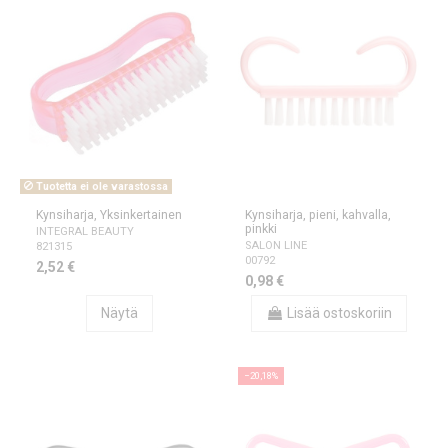
Tuotetta ei ole varastossa
Kynsiharja, Yksinkertainen
Kynsiharja, pieni, kahvalla,
pinkki
INTEGRAL BEAUTY
SALON LINE
821315
00792
2,52 €
0,98 €
Näytä
Lisää ostoskoriin
−20,18%