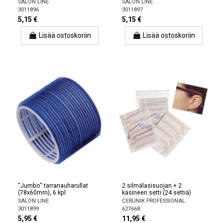
SALON LINE
SALON LINE
3011896
3011897
5,15 €
5,15 €
Lisää ostoskoriin
Lisää ostoskoriin
"Jumbo" tarranauharullat
2 silmälasisuojan + 2
(78x60mm), 6 kpl
käsineen setti (24 settiä)
SALON LINE
CERUNIK PROFESSIONAL
3011899
627668
5,95 €
11,95 €