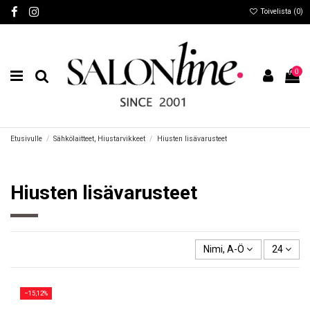
Toivelista (
0
)
0
Etusivulle
Sähkölaitteet, Hiustarvikkeet
Hiusten lisävarusteet
Hiusten lisävarusteet
Nimi, A-Ö
24
−15,12%