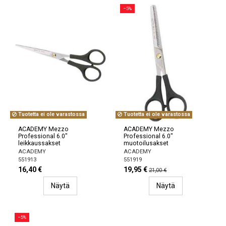
−5%
Tuotetta ei ole varastossa
Tuotetta ei ole varastossa
ACADEMY Mezzo
ACADEMY Mezzo
Professional 6.0"
Professional 6.0"
leikkaussakset
muotoilusakset
ACADEMY
ACADEMY
551913
551919
16,40 €
19,95 €
21,00 €
Näytä
Näytä
−5%