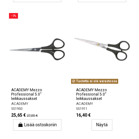
−5%
Tuotetta ei ole varastossa
ACADEMY Mezzo
ACADEMY Mezzo
Professional 5.0"
Professional 5.0"
leikkaussakset
leikkaussakset
ACADEMY
ACADEMY
551950
551911
25,65 €
16,40 €
27,00 €
Lisää ostoskoriin
Näytä