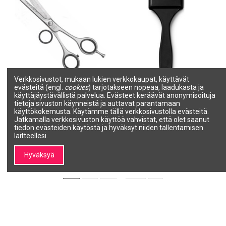
Verkkosivustot, mukaan lukien verkkokaupat, käyttävät
evästeitä (engl.
cookies
) tarjotakseen nopeaa, laadukasta ja
ACADEMY Viilasakset KUTY
ARTIST-maalaussivellin,
käyttäjäystävällistä palvelua. Evästeet keräävät anonymisoituja
BLADE 5.5"
pehmeät ja tiheät harjakset,
tietoja sivuston käynneistä ja auttavat parantamaan
tasaiseen levitykseen
ACADEMY
käyttökokemusta. Käytämme tällä verkkosivustolla evästeitä.
SALON LINE
552118
Jatkamalla verkkosivuston käyttöä vahvistat, että olet saanut
9358
tiedon evästeiden käytöstä ja hyväksyt niiden tallentamisen
49,30 €
58,00 €
3,89 €
laitteellesi.
Lisää ostoskoriin
Lisää ostoskoriin
Hyväksyä
1
2
3
…
94