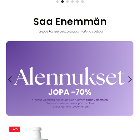
Saa Enemmän
Tarjous koskee verkkokaupan vähittäisostoja
−60%