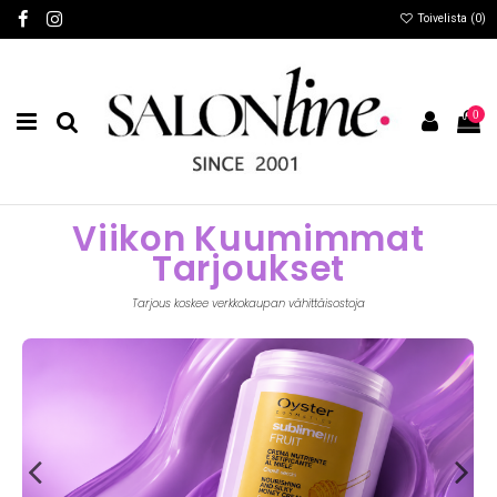
Toivelista (
0
)
0
Viikon Kuumimmat
Tarjoukset
Tarjous koskee verkkokaupan vähittäisostoja