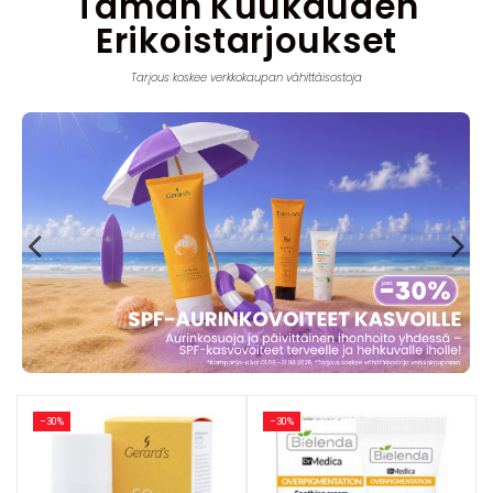
Tämän Kuukauden
Erikoistarjoukset
Tarjous koskee verkkokaupan vähittäisostoja
−30%
−30%