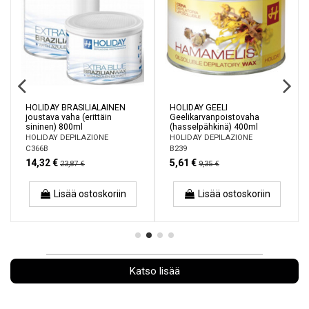
HOLIDAY BRASILIALAINEN
HOLIDAY GEELI
joustava vaha (erittäin
Geelikarvanpoistovaha
sininen) 800ml
(hasselpähkinä) 400ml
HOLIDAY DEPILAZIONE
HOLIDAY DEPILAZIONE
C366B
B239
14,32 €
5,61 €
23,87 €
9,35 €
Lisää ostoskoriin
Lisää ostoskoriin
Katso lisää