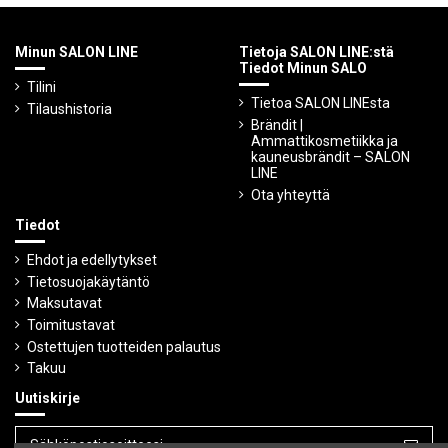
Minun SALON LINE
Tietoja SALON LINE:stä
Tiedot Minun SALO
Tilini
Tietoa SALON LINEsta
Tilaushistoria
Brändit |
Ammattikosmetiikka ja
kauneusbrändit – SALON
LINE
Ota yhteyttä
Tiedot
Ehdot ja edellytykset
Tietosuojakäytäntö
Maksutavat
Toimitustavat
Ostettujen tuotteiden palautus
Takuu
Uutiskirje