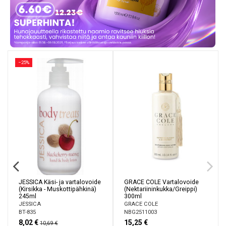
−25%
JESSICA Käsi- ja vartalovoide
GRACE COLE Vartalovoide
(Kirsikka - Muskottipähkinä)
(Nektariininkukka/Greippi)
245ml
300ml
JESSICA
GRACE COLE
BT-835
NBG2511003
8,02 €
15,25 €
10,69 €