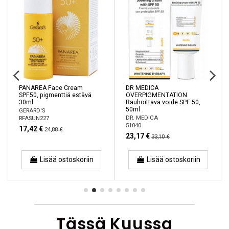
PANAREA Face Cream
DR MEDICA
SPF50, pigmenttiä estävä
OVERPIGMENTATION
30ml
Rauhoittava voide SPF 50,
50ml
GERARD'S
DR. MEDICA
RFASUN227
51040
17,42 €
24,88 €
23,17 €
33,10 €
Lisää ostoskoriin
Lisää ostoskoriin
Tässä Kuussa