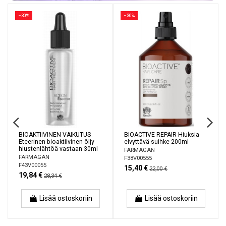
−30%
−30%
BIOAKTIIVINEN VAIKUTUS
BIOACTIVE REPAIR Hiuksia
Eteerinen bioaktiivinen öljy
elvyttävä suihke 200ml
hiustenlähtöä vastaan ​​30ml
FARMAGAN
FARMAGAN
F38V00555
F43V00055
15,40 €
22,00 €
19,84 €
28,34 €
Lisää ostoskoriin
Lisää ostoskoriin