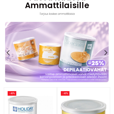
Ammattilaisille
Tarjous koskee ammattilaisia
−40%
−40%