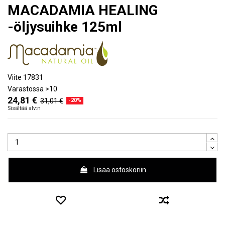
MACADAMIA HEALING
-öljysuihke 125ml
Viite
17831
Varastossa
>10
24,81 €
31,01 €
-20%
Sisältää alv:n
Lisää ostoskoriin