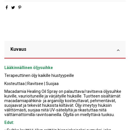
Kuvaus
Lääkinnällinen öljysuihke
Terapeuttinen öljy kaikille hiustyypeille
Kosteuttaa | Ravitsee | Suojaa
Macadamia Healing Oil Spray on palauttava/ravitseva öljysuihke
kuiville, vaurioituneille ja värjätyille hiuksille. Tuotteen sisältämät
macadamiapähkinä- ja arganöljy kosteuttavat, pehmentävät,
suojaavat ja tekevät hiuksista kiiltävät. Öljy imeytyy hiuksiin
välittömästi, suojaa niitä UV-säteilyltä ja rikastuttaa niitä
välttämättömillä ravintoaineilla. Öljyllä on miellyttävä tuoksu.
Edut: