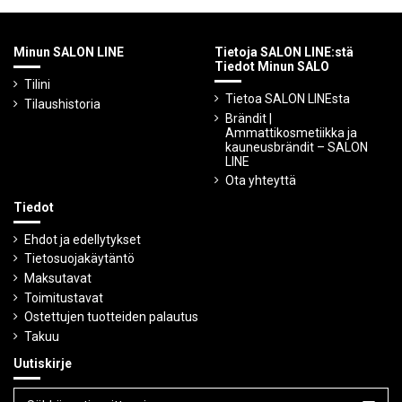
Minun SALON LINE
Tietoja SALON LINE:stä
Tiedot Minun SALO
Tilini
Tietoa SALON LINEsta
Tilaushistoria
Brändit |
Ammattikosmetiikka ja
kauneusbrändit – SALON
LINE
Ota yhteyttä
Tiedot
Ehdot ja edellytykset
Tietosuojakäytäntö
Maksutavat
Toimitustavat
Ostettujen tuotteiden palautus
Takuu
Uutiskirje