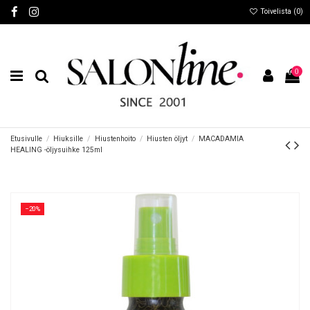
Toivelista (
0
)
0
Etusivulle
Hiuksille
Hiustenhoito
Hiusten öljyt
MACADAMIA
HEALING -öljysuihke 125ml
−20%