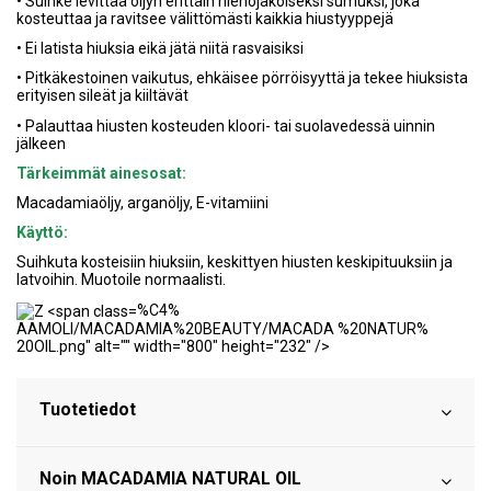
• Suihke levittää öljyn erittäin hienojakoiseksi sumuksi, joka
kosteuttaa ja ravitsee välittömästi kaikkia hiustyyppejä
• Ei latista hiuksia eikä jätä niitä rasvaisiksi
• Pitkäkestoinen vaikutus, ehkäisee pörröisyyttä ja tekee hiuksista
erityisen sileät ja kiiltävät
• Palauttaa hiusten kosteuden kloori- tai suolavedessä uinnin
jälkeen
Tärkeimmät ainesosat:
Macadamiaöljy, arganöljy, E-vitamiini
Käyttö:
Suihkuta kosteisiin hiuksiin, keskittyen hiusten keskipituuksiin ja
latvoihin. Muotoile normaalisti.
%C4%
AAMOLI/MACADAMIA%20BEAUTY/MACADA %20NATUR%
20OIL.png" alt="" width="800" height="232" />
Tuotetiedot
Noin MACADAMIA NATURAL OIL