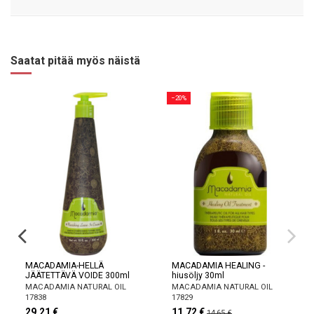
Saatat pitää myös näistä
−20%
MACADAMIA-HELLÄ
MACADAMIA HEALING -
JÄÄTETTÄVÄ VOIDE 300ml
hiusöljy 30ml
MACADAMIA NATURAL OIL
MACADAMIA NATURAL OIL
17838
17829
29,21 €
11,72 €
14,65 €