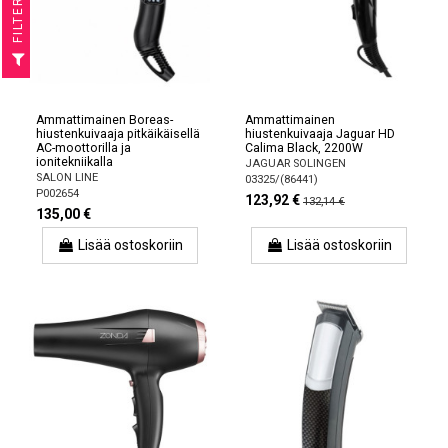
R
F
I
L
T
E
Ammattimainen Boreas-
Ammattimainen
hiustenkuivaaja pitkäikäisellä
hiustenkuivaaja Jaguar HD
AC-moottorilla ja
Calima Black, 2200W
ionitekniikalla
JAGUAR SOLINGEN
SALON LINE
03325/(86441)
P002654
123,92 €
132,14 €
135,00 €
Lisää ostoskoriin
Lisää ostoskoriin