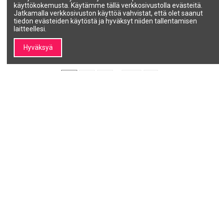
lämpötilatilaa,...
W
käyttökokemusta. Käytämme tällä verkkosivustolla evästeitä.
SIBEL
CAPTAIN COOK
Jatkamalla verkkosivuston käyttöä vahvistat, että olet saanut
P005516
07883
tiedon evästeiden käytöstä ja hyväksyt niiden tallentamisen
202,60 €
339,00 €
laitteellesi.
Lisää ostoskoriin
Lisää ostoskoriin
Hyväksyä
1
2
3
…
12
Minun SALON LINE
Tietoja SALON LINE:stä
Tiedot Minun SALO
Tilini
Tietoa SALON LINEsta
Tilaushistoria
Brändit |
Ammattikosmetiikka ja
kauneusbrändit – SALON
LINE
Ota yhteyttä