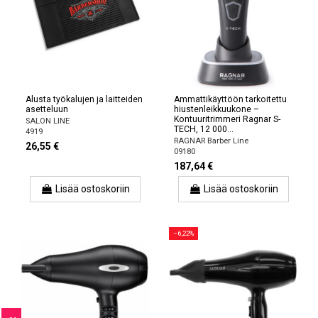
Alusta työkalujen ja laitteiden
Ammattikäyttöön tarkoitettu
asetteluun
hiustenleikkuukone –
Kontuuritrimmeri Ragnar S-
SALON LINE
TECH, 12 000...
4919
RAGNAR Barber Line
26,55 €
09180
187,64 €
Lisää ostoskoriin
Lisää ostoskoriin
−6,22%