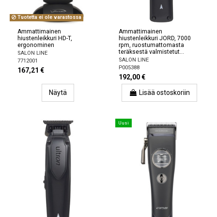
Tuotetta ei ole varastossa
Ammattimainen
Ammattimainen
hiustenleikkuri HD-T,
hiustenleikkuri JORD, 7000
ergonominen
rpm, ruostumattomasta
teräksestä valmistetut...
SALON LINE
SALON LINE
7712001
P005388
167,21 €
192,00 €
Näytä
Lisää ostoskoriin
Uusi