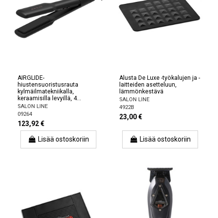
AIRGLIDE-
Alusta De Luxe -työkalujen ja -
hiustensuoristusrauta
laitteiden asetteluun,
kylmäilmatekniikalla,
lämmönkestävä
keraamisilla levyillä, 4...
SALON LINE
SALON LINE
4922B
09264
23,00 €
123,92 €
Lisää ostoskoriin
Lisää ostoskoriin