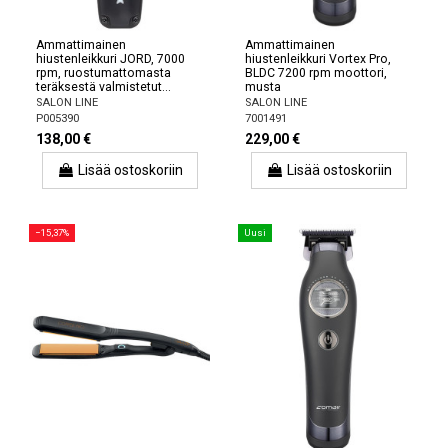
Ammattimainen
Ammattimainen
hiustenleikkuri JORD, 7000
hiustenleikkuri Vortex Pro,
rpm, ruostumattomasta
BLDC 7200 rpm moottori,
teräksestä valmistetut...
musta
SALON LINE
SALON LINE
P005390
7001491
138,00 €
229,00 €
Lisää ostoskoriin
Lisää ostoskoriin
−15,37%
Uusi