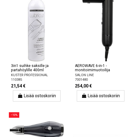
3in1 suihke saksille ja
AEROWAVE 6-in-1 -
partahöylille 400ml
monitoimimuotoilija
KUSTER PROFESSIONAL
SALON LINE
110385
7001480
21,54 €
254,00 €
Lisää ostoskoriin
Lisää ostoskoriin
−10%