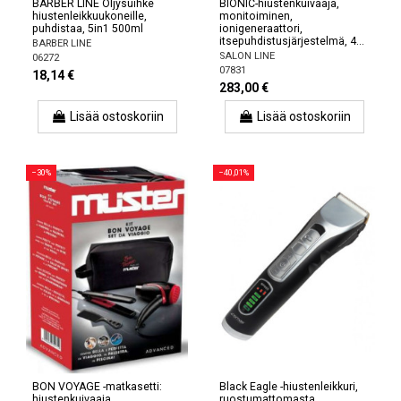
BARBER LINE Öljysuihke
BIONIC-hiustenkuivaaja,
hiustenleikkuukoneille,
monitoiminen,
puhdistaa, 5in1 500ml
ionigeneraattori,
itsepuhdistusjärjestelmä, 4...
BARBER LINE
SALON LINE
06272
07831
18,14 €
283,00 €
Lisää ostoskoriin
Lisää ostoskoriin
−30%
−40,01%
BON VOYAGE -matkasetti:
Black Eagle -hiustenleikkuri,
hiustenkuivaaja,
ruostumattomasta