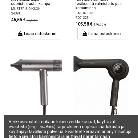
suoristusrauta, kampa
teräksestä valmistettu pää,
keraaminen...
MUSTER & DIKSON
SALON LINE
24391
7001225
46,55 €
66,50 €
105,58 €
176,00 €
Lisää ostoskoriin
Lisää ostoskoriin
Verkkosivustot, mukaan lukien verkkokaupat, käyttävät
evästeitä (engl.
cookies
) tarjotakseen nopeaa, laadukasta ja
Borrum-hiustenkuivaaja,
CAPTAIN COOK
tehokas digitaalinen
Hiustenkuivaaja EOLO 4000,
käyttäjäystävällistä palvelua. Evästeet keräävät anonymisoituja
moottori, 3 nopeutta, 3
kylmä ilma, 3 nopeutta, 1700
tietoja sivuston käynneistä ja auttavat parantamaan