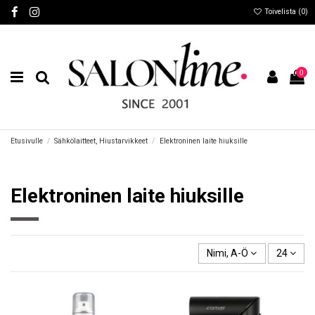
Toivelista (
0
)
0
Etusivulle
Sähkölaitteet, Hiustarvikkeet
Elektroninen laite hiuksille
Elektroninen laite hiuksille
Nimi, A-Ö
24