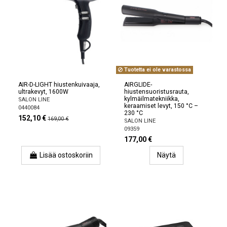
Tuotetta ei ole varastossa
AIR-D-LIGHT hiustenkuivaaja,
AIRGLIDE-
ultrakevyt, 1600W
hiustensuoristusrauta,
kylmäilmatekniikka,
SALON LINE
keraamiset levyt, 150 °C –
0440084
230 °C
152,10 €
169,00 €
SALON LINE
09359
177,00 €
Lisää ostoskoriin
Näytä