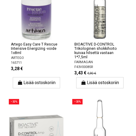
Artego Easy Care T Rescue
BIOACTIVE D-CONTROL
Intensive Energizing -voide
Trikologinen shokkihoito
1x8ml
kuivaa hilsettä vastaan ​​
1*7,5ml
ARTEGO
FARMAGAN
165711
F43V00085R
3,28 €
3,43 €
4,90 €
Lisää ostoskoriin
Lisää ostoskoriin
−30%
−30%