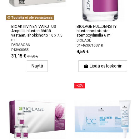
Tuotetta ei ole varastossa
BIOAKTIIVINEN VAIKUTUS
BIOLAGE FULLDENSITY
Ampullit hiustenlähtöä
hiustenhoitotuote
vastaan, shokkihoito 10 x 7,5
stemoxydiinilla 6 ml
ml
BIOLAGE
FARMAGAN
3474630716681R
F43V00035
4,59 €
31,15 €
44,50 €
Näytä
Lisää ostoskoriin
−20%