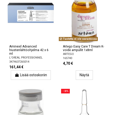
Tuotetta ei ole varastossa
Aminexil Advanced
Artego Easy Care T Dream K-
hiustenlähtöohjelma 42 x 6
voide ampullit 1x8ml
ml
ARTEGO
L'OREAL PROFESSIONNEL
165740
3474637265014
4,70 €
161,44 €
Lisää ostoskoriin
Näytä
−30%