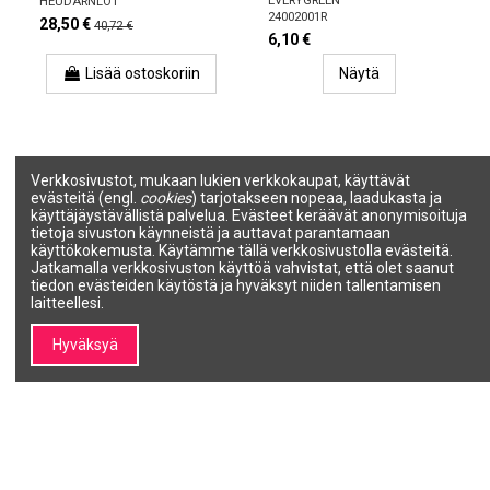
EVERYGREEN
HEUDARNLOT
24002001R
28,50 €
40,72 €
6,10 €
Lisää ostoskoriin
Näytä
Verkkosivustot, mukaan lukien verkkokaupat, käyttävät
evästeitä (engl.
cookies
) tarjotakseen nopeaa, laadukasta ja
käyttäjäystävällistä palvelua. Evästeet keräävät anonymisoituja
tietoja sivuston käynneistä ja auttavat parantamaan
käyttökokemusta. Käytämme tällä verkkosivustolla evästeitä.
Jatkamalla verkkosivuston käyttöä vahvistat, että olet saanut
tiedon evästeiden käytöstä ja hyväksyt niiden tallentamisen
laitteellesi.
Hyväksyä
Tuotetta ei ole varastossa
Tuotetta ei ole varastossa
EVERYGREEN
FarmaVita Noir Hiuksia
REGENERATING BOOSTER
Vahvistava Voide Miehille 12
Välitön hiusten
x 8 ml
korjaustehoste 18 x 10 ml
FARMAVITA
EVERYGREEN
52-008
24002001