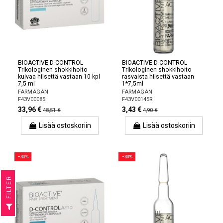
BIOACTIVE D-CONTROL
BIOACTIVE D-CONTROL
Trikologinen shokkihoito
Trikologinen shokkihoito
kuivaa hilsettä vastaan ​​10 kpl
rasvaista hilsettä vastaan ​​
7,5 ml
1*7,5ml
FARMAGAN
FARMAGAN
F43V00085
F43V00145R
33,96 €
3,43 €
48,51 €
4,90 €
Lisää ostoskoriin
Lisää ostoskoriin
−30%
−30%
R
F
I
L
T
E