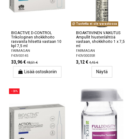
Tuotetta ei ole varastossa
BIOACTIVE D-CONTROL
BIOAKTIIVINEN VAIKUTUS
Trikologinen shokkihoito
Ampullit hiustenlähtöä
rasvaista hilsettä vastaan ​​10
vastaan, shokkihoito 1 x 7,5
kpl 7,5 ml
ml
FARMAGAN
FARMAGAN
F43V00145
F43V00035R
33,96 €
3,12 €
48,51 €
4,45 €
Lisää ostoskoriin
Näytä
−30%