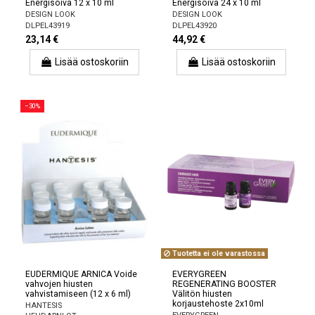
Energisoiva 12 x 10 ml
Energisoiva 24 x 10 ml
DESIGN LOOK
DESIGN LOOK
DLPEL43919
DLPEL43920
23,14 €
44,92 €
Lisää ostoskoriin
Lisää ostoskoriin
−30%
Tuotetta ei ole varastossa
EUDERMIQUE ARNICA Voide
EVERYGREEN
vahvojen hiusten
REGENERATING BOOSTER
vahvistamiseen (12 x 6 ml)
Välitön hiusten
korjaustehoste 2x10ml
HANTESIS