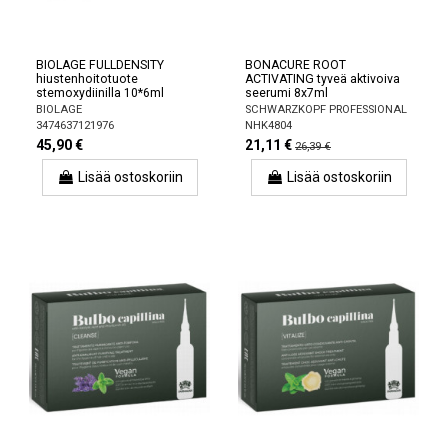
BIOLAGE FULLDENSITY
BONACURE ROOT
hiustenhoitotuote
ACTIVATING tyveä aktivoiva
stemoxydiinilla 10*6ml
seerumi 8x7ml
BIOLAGE
SCHWARZKOPF PROFESSIONAL
3474637121976
NHK4804
45,90 €
21,11 €
26,39 €
Lisää ostoskoriin
Lisää ostoskoriin