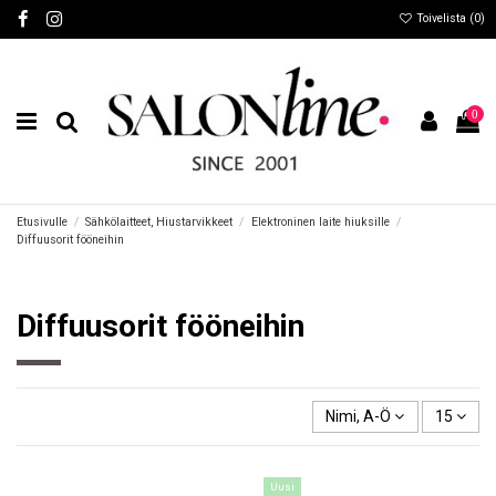
Toivelista (
0
)
0
Etusivulle
Sähkölaitteet, Hiustarvikkeet
Elektroninen laite hiuksille
Diffuusorit fööneihin
Diffuusorit fööneihin
Nimi, A-Ö
15
Uusi