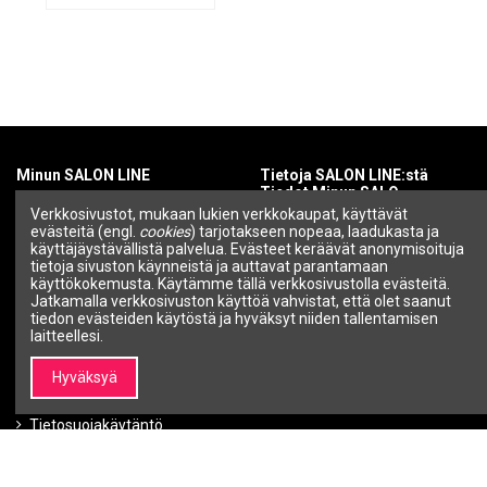
Minun SALON LINE
Tietoja SALON LINE:stä
Tiedot Minun SALO
Tilini
Verkkosivustot, mukaan lukien verkkokaupat, käyttävät
Tietoa SALON LINEsta
evästeitä (engl.
cookies
) tarjotakseen nopeaa, laadukasta ja
Tilaushistoria
käyttäjäystävällistä palvelua. Evästeet keräävät anonymisoituja
Brändit |
tietoja sivuston käynneistä ja auttavat parantamaan
Ammattikosmetiikka ja
käyttökokemusta. Käytämme tällä verkkosivustolla evästeitä.
kauneusbrändit – SALON
Jatkamalla verkkosivuston käyttöä vahvistat, että olet saanut
LINE
tiedon evästeiden käytöstä ja hyväksyt niiden tallentamisen
Ota yhteyttä
laitteellesi.
Tiedot
Hyväksyä
Ehdot ja edellytykset
Tietosuojakäytäntö
Maksutavat
Toimitustavat