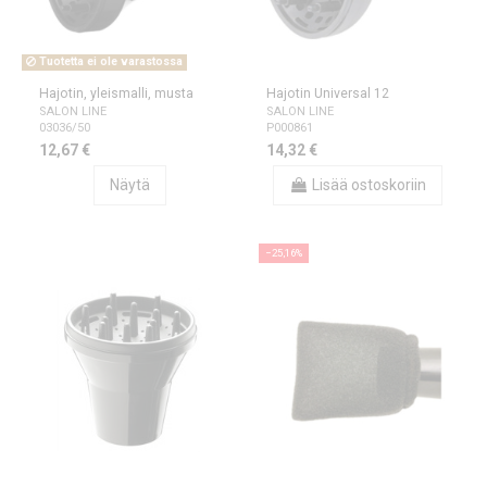
Tuotetta ei ole varastossa
Hajotin, yleismalli, musta
Hajotin Universal 12
SALON LINE
SALON LINE
03036/50
P000861
12,67 €
14,32 €
Näytä
Lisää ostoskoriin
−25,16%