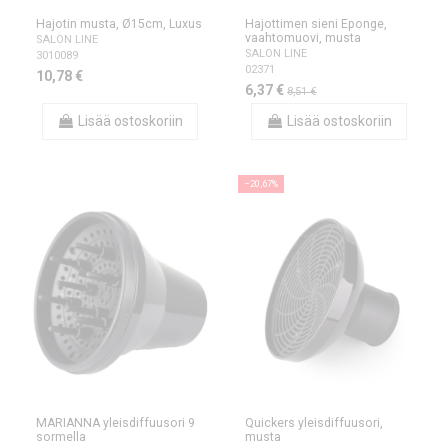
Hajotin musta, Ø15cm, Luxus
Hajottimen sieni Eponge,
vaahtomuovi, musta
SALON LINE
SALON LINE
3010089
02371
10,78 €
6,37 €
8,51 €
Lisää ostoskoriin
Lisää ostoskoriin
−20,67%
MARIANNA yleisdiffuusori 9
Quickers yleisdiffuusori,
sormella
musta