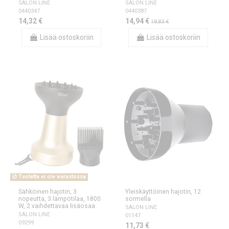
SALON LINE
SALON LINE
0440347
0440387
14,32 €
14,94 €
18,83 €
Lisää ostoskoriin
Lisää ostoskoriin
Tuotetta ei ole varastossa
Sähköinen hajotin, 3
Yleiskäyttöinen hajotin, 12
nopeutta, 3 lämpötilaa, 1800
sormella
W, 2 vaihdettavaa lisäosaa
SALON LINE
SALON LINE
01147
09299
11,73 €