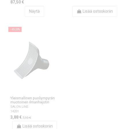
87,50 €
Näytä
Lisää ostoskoriin
−45,33%
Yleismallinen puoliympyrän
muotoinen ilmanhajotin
SALON LINE
14201
3,88 €
7,10 €
Lisää ostoskoriin