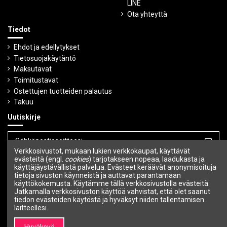
LINE
Ota yhteyttä
Tiedot
Ehdot ja edellytykset
Tietosuojakäytäntö
Maksutavat
Toimitustavat
Ostettujen tuotteiden palautus
Takuu
Uutiskirje
Verkkosivustot, mukaan lukien verkkokaupat, käyttävät
Voit peruuttaa tilauksen milloin tahansa.
evästeitä (engl.
cookies
) tarjotakseen nopeaa, laadukasta ja
käyttäjäystävällistä palvelua. Evästeet keräävät anonymisoituja
tietoja sivuston käynneistä ja auttavat parantamaan
Seuraa meitä
käyttökokemusta. Käytämme tällä verkkosivustolla evästeitä.
Jatkamalla verkkosivuston käyttöä vahvistat, että olet saanut
tiedon evästeiden käytöstä ja hyväksyt niiden tallentamisen
laitteellesi.