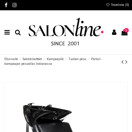
Toivelista (
0
)
0
Etusivulle
Salonkilaitteet
Kampaajille
Tuolien pesu
Parturi-
kampaajan pesuallas Indianassa