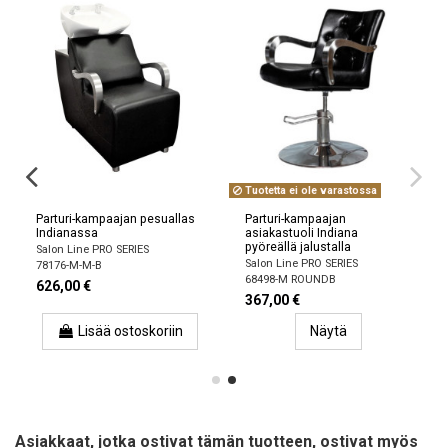
Tuotetta ei ole varastossa
Parturi-kampaajan pesuallas
Parturi-kampaajan
Indianassa
asiakastuoli Indiana
pyöreällä jalustalla
Salon Line PRO SERIES
Salon Line PRO SERIES
78176-M-M-B
68498-M ROUNDB
626,00 €
367,00 €
Lisää ostoskoriin
Näytä
Asiakkaat, jotka ostivat tämän tuotteen, ostivat myös