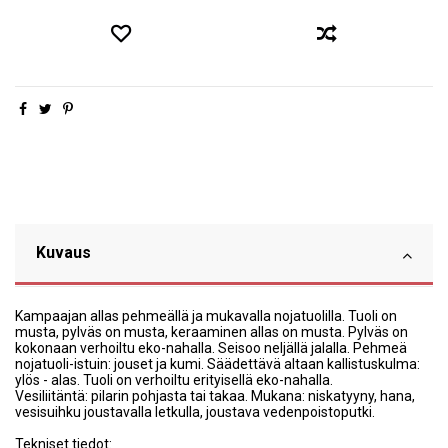
Kuvaus
Kampaajan allas pehmeällä ja mukavalla nojatuolilla. Tuoli on
musta, pylväs on musta, keraaminen allas on musta. Pylväs on
kokonaan verhoiltu eko-nahalla. Seisoo neljällä jalalla. Pehmeä
nojatuoli-istuin: jouset ja kumi. Säädettävä altaan kallistuskulma:
ylös - alas. Tuoli on verhoiltu erityisellä eko-nahalla.
Vesiliitäntä: pilarin pohjasta tai takaa. Mukana: niskatyyny, hana,
vesisuihku joustavalla letkulla, joustava vedenpoistoputki.
Tekniset tiedot: