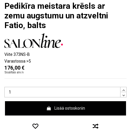
Pedikīra meistara krēsls ar
zemu augstumu un atzveltni
Fatio, balts
Viite
373NS-B
Varastossa
>5
176,00 €
Sisältää alv:n
Lisää ostoskoriin