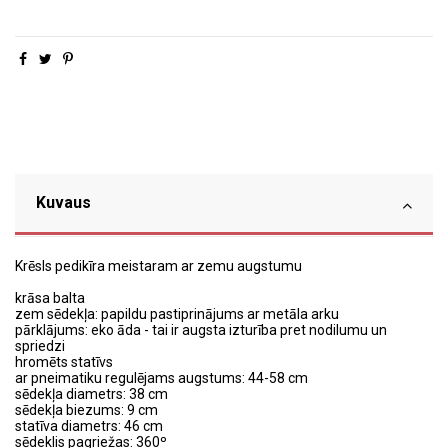
Kuvaus
Krēsls pedikīra meistaram ar zemu augstumu
krāsa balta
zem sēdekļa: papildu pastiprinājums ar metāla arku
pārklājums: eko āda - tai ir augsta izturība pret nodilumu un
spriedzi
hromēts statīvs
ar pneimatiku regulējams augstums:
44-58
cm
sēdekļa diametrs: 38 cm
sēdekļa biezums: 9 cm
statīva diametrs: 46 cm
sēdeklis pagriežas: 360º