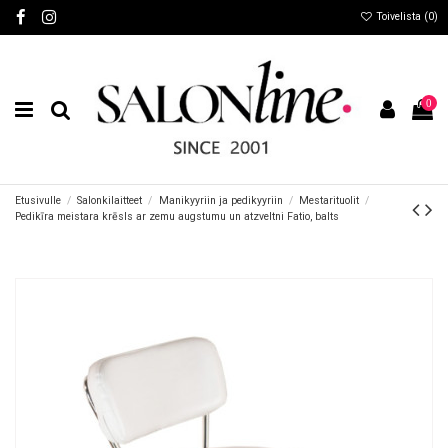
Toivelista (
0
)
0
Etusivulle
Salonkilaitteet
Manikyyriin ja pedikyyriin
Mestarituolit
Pedikīra meistara krēsls ar zemu augstumu un atzveltni Fatio, balts