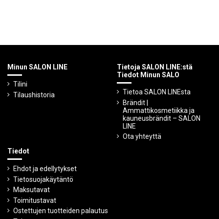
Minun SALON LINE
Tietoja SALON LINE:stä
Tiedot Minun SALO
Tilini
Tietoa SALON LINEsta
Tilaushistoria
Brändit |
Ammattikosmetiikka ja
kauneusbrändit – SALON
LINE
Ota yhteyttä
Tiedot
Ehdot ja edellytykset
Tietosuojakäytäntö
Maksutavat
Toimitustavat
Ostettujen tuotteiden palautus